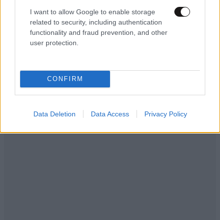
υποστήριξη από τον Ελληνικό Ερυθρό Σταυρό
I want to allow Google to enable storage
στους πυρόπληκτους
related to security, including authentication
functionality and fraud prevention, and other
user protection.
Ακολουθήστε το
NEWSBEAST
στο
Google News
CONFIRM
και μάθετε πρώτοι όλες τις ειδήσεις
Data Deletion
Data Access
Privacy Policy