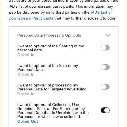
disclosure of your personal information by third parties on the
IAB’s list of downstream participants. This information may
also be disclosed by us to third parties on the
IAB’s List of
Downstream Participants
that may further disclose it to other
third parties.
Τα 6 καλύτερα φρούτα για την υγεία του
εντέρου – Πραγματικά «super foods» που
Please note that this website/app uses one or more Google
Personal Data Processing Opt Outs
services and may gather and store information including but
αξίζουν να μπουν στη διατροφή σας
not limited to your visit or usage behaviour. You may click to
I want to opt-out of the Sharing of my
personal data.
grant or deny consent to Google and its third-party tags to
Opted In
use your data for below specified purposes in below Google
consent section.
I want to opt-out of the Sale of my
Personal Data.
Opted In
I want to opt-out of processing my
Personal Data for Targeted Advertising.
Opted In
I want to opt-out of Collection, Use,
Retention, Sale, and/or Sharing of my
Personal Data that Is Unrelated with the
Purposes for which it was collected.
Opted Out