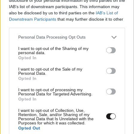
disclosure of your personal information by third parties on the
IAB’s list of downstream participants. This information may
also be disclosed by us to third parties on the
IAB’s List of
Downstream Participants
that may further disclose it to other
third parties.
Please note that this website/app uses one or more Google
Personal Data Processing Opt Outs
services and may gather and store information including but
not limited to your visit or usage behaviour. You may click to
I want to opt-out of the Sharing of my
Ιός Δυτικού Νείλου: Σε συναγερμό οι αρχές
personal data.
grant or deny consent to Google and its third-party tags to
Opted In
στην Αττική – Νέα κρούσματα σε Άλιμο και
use your data for below specified purposes in below Google
Αργυρούπολη – Τα κρίσιμα συμπτώματα
consent section.
I want to opt-out of the Sale of my
Personal Data.
Opted In
I want to opt-out of processing my
Personal Data for Targeted Advertising.
Opted In
I want to opt-out of Collection, Use,
Retention, Sale, and/or Sharing of my
Personal Data that Is Unrelated with the
Purposes for which it was collected.
Opted Out