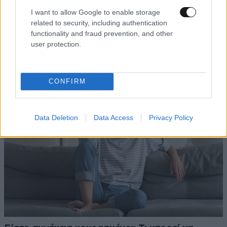
I want to allow Google to enable storage
related to security, including authentication
Το καλύτερο πρωινό για ένα δυνατό ξεκίνημα
functionality and fraud prevention, and other
user protection.
στην ημέρα σας – Έτοιμο σε 5 λεπτά και
γεμάτο θρεπτικά στοιχεία
CONFIRM
Data Deletion
Data Access
Privacy Policy