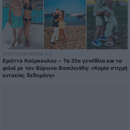
Απαντήστε
0
0
Ψύχραιμα, εμείς
16·03·2021 00:45
συνεχίζουμε,ας κάνουμε πως δεν το ακούσαμε.
LIFESTYLE
08·08·2026 19:12
Απαντήστε
0
1
Εριέττα Κούρκουλου – Τα 33α γενέθλια και τα
φιλιά με τον Βύρωνα Βασιλειάδη: «Καμία στιγμή
ευτυχίας δεδομένη»
Μην φοβάστε
16·03·2021 00:43
καλό είναι,το ανέλυσαν Παγώνη Γώγος, 6δάχτυλος και
τα άλλα παιδιά ...
Απαντήστε
0
1