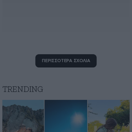
Μαγική εικόνα
ΠΕΡΙΣΣΟΤΕΡΑ ΣΧΟΛΙΑ
16·03·2021 03:25
Εδώ μας ενδιαφέρουν μόνο τα νούμερα, οι αριθμοί
όσων εμβολιαστηκαν. Α ξέχασα και τα πιστοποιητικα
εμβολιασμού. Τα οποία στην ουσία θα είναι άχρηστα.
TRENDING
Αλήθεια πόσο διάστημα θα ισχύουν; Δεν θα προλάβει
να εμβολιαστουν ούτε το 50% του πληθυσμού και οι
πρώτοι θα πρέπει να εμβολιαστουν ξανά. Κωμωδία
όπως και αυτοί που το σκέφτηκαν. Ονόματα δε
λέμε.....