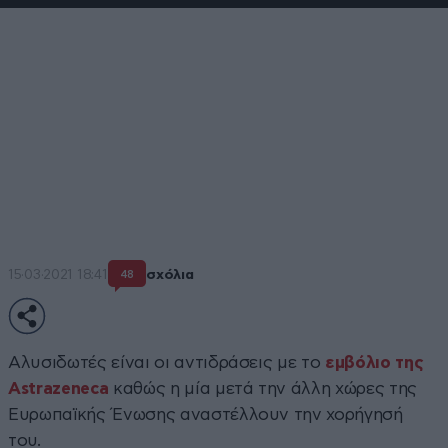
Εμβόλιο AstraZeneca: Ποιες
χώρες της ΕΕ έχουν αναστείλει
τη χορήγησή του, τι γίνεται με
την Ελλάδα
Από το υπουργείο Υγείας τονίζεται ότι δεν αλλάζει
κάτι στο πρόγραμμα εμβολιασμών
15·03·2021 18:41
σχόλια
48
Αλυσιδωτές είναι οι αντιδράσεις με το
εμβόλιο της
Astrazeneca
καθώς η μία μετά την άλλη χώρες της
Ευρωπαϊκής Ένωσης αναστέλλουν την χορήγησή
του.