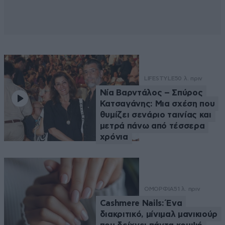
LIFESTYLE
50 λ. πριν
Νία Βαρντάλος – Σπύρος
Κατσαγάνης: Μια σχέση που
θυμίζει σενάριο ταινίας και
μετρά πάνω από τέσσερα
χρόνια
ΟΜΟΡΦΙΑ
51 λ. πριν
Cashmere Nails: Ένα
διακριτικό, μίνιμαλ μανικιούρ