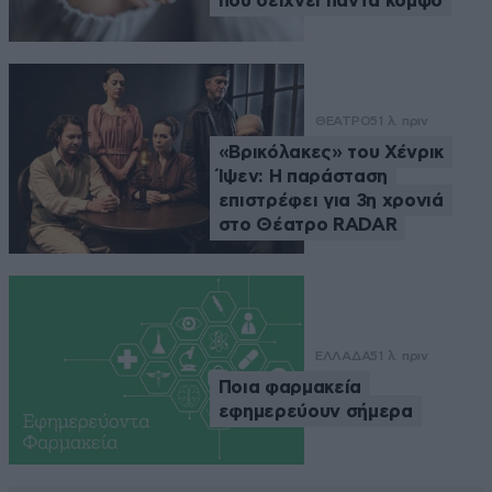
που δείχνει πάντα κομψό
ΘΕΑΤΡΟ
51 λ. πριν
«Βρικόλακες» του Χένρικ
Ίψεν: Η παράσταση
επιστρέφει για 3η χρονιά
στο Θέατρο RADAR
ΕΛΛΑΔΑ
51 λ. πριν
Ποια φαρμακεία
εφημερεύουν σήμερα