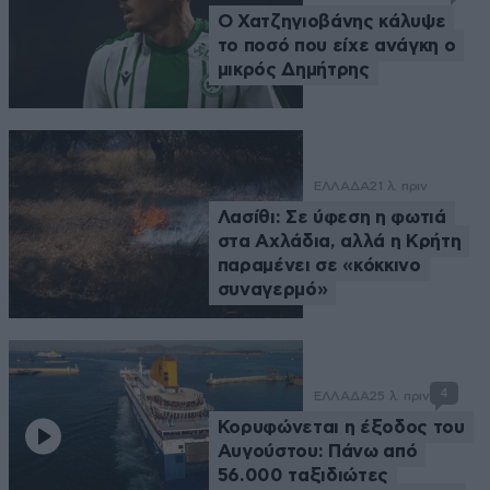
Ο Χατζηγιοβάνης κάλυψε
το ποσό που είχε ανάγκη ο
μικρός Δημήτρης
ΕΛΛΑΔΑ
21 λ. πριν
Λασίθι: Σε ύφεση η φωτιά
στα Αχλάδια, αλλά η Κρήτη
παραμένει σε «κόκκινο
συναγερμό»
4
ΕΛΛΑΔΑ
25 λ. πριν
Κορυφώνεται η έξοδος του
Αυγούστου: Πάνω από
56.000 ταξιδιώτες