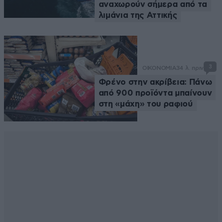
αναχωρούν σήμερα από τα
λιμάνια της Αττικής
3
ΟΙΚΟΝΟΜΙΑ
34 λ. πριν
Φρένο στην ακρίβεια: Πάνω
από 900 προϊόντα μπαίνουν
στη «μάχη» του ραφιού