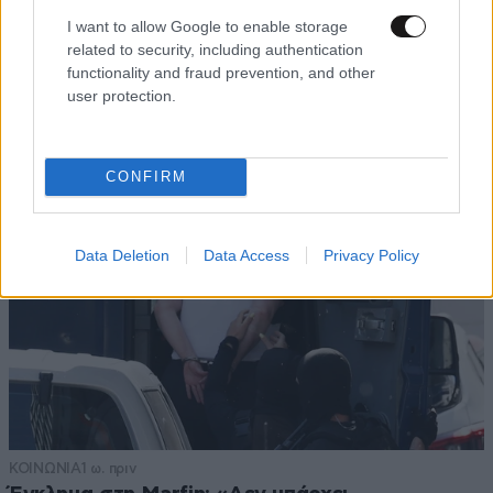
I want to allow Google to enable storage
ΚΟΣΜΟΣ
07·08·2026 23:03
related to security, including authentication
Το φαραωνικών διαστάσεων κτίριο που χτίζει ο
functionality and fraud prevention, and other
Έλον Μασκ λέγεται Terafab και θα κοστίσει 16,8
user protection.
δισ. δολάρια
CONFIRM
Data Deletion
Data Access
Privacy Policy
ΚΟΙΝΩΝΙΑ
1 ω. πριν