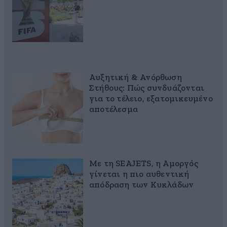
Αυξητική & Ανόρθωση
Στήθους: Πώς συνδυάζονται
για το τέλειο, εξατομικευμένο
αποτέλεσμα
Με τη SEAJETS, η Αμοργός
γίνεται η πιο αυθεντική
απόδραση των Κυκλάδων