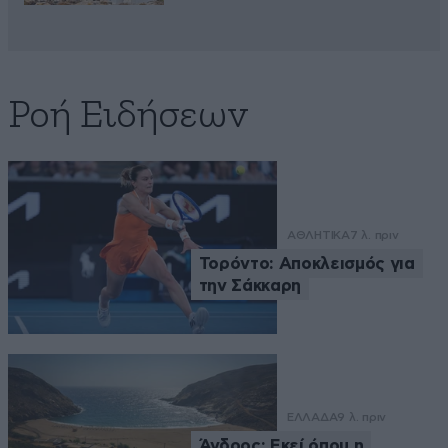
Ροή Ειδήσεων
ΑΘΛΗΤΙΚΑ
7 λ. πριν
Τορόντο: Αποκλεισμός για
την Σάκκαρη
ΕΛΛΑΔΑ
9 λ. πριν
Άνδρος: Εκεί όπου η