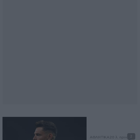
2
ΑΘΛΗΤΙΚΑ
20 λ. πριν