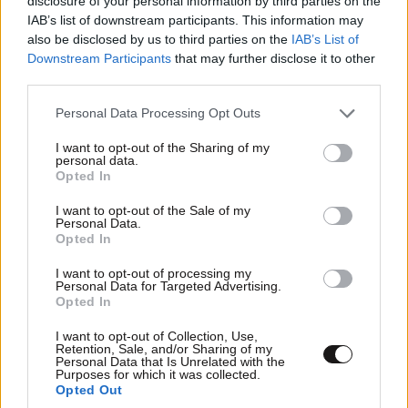
disclosure of your personal information by third parties on the
IAB’s list of downstream participants. This information may
also be disclosed by us to third parties on the
IAB’s List of
Downstream Participants
that may further disclose it to other
third parties.
Please note that this website/app uses one or more Google
Personal Data Processing Opt Outs
services and may gather and store information including but
not limited to your visit or usage behaviour. You may click to
I want to opt-out of the Sharing of my
personal data.
grant or deny consent to Google and its third-party tags to
Opted In
use your data for below specified purposes in below Google
consent section.
I want to opt-out of the Sale of my
Personal Data.
Opted In
I want to opt-out of processing my
Personal Data for Targeted Advertising.
Opted In
I want to opt-out of Collection, Use,
Retention, Sale, and/or Sharing of my
Personal Data that Is Unrelated with the
Purposes for which it was collected.
Opted Out