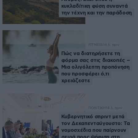
κυκλαδίτικη φύση συναντά
την τέχνη και την παράδοση
FITNESS
14 λ. πριν
Πώς να διατηρήσετε τη
φόρμα σας στις διακοπές –
Μια ολιγόλεπτη προπόνηση
που προσφέρει ό,τι
χρειάζεστε
ΠΟΛΙΤΙΚΗ
14 λ. πριν
Κυβερνητικό σπριντ μετά
τον Δεκαπενταύγουστο: Τα
νομοσχέδια που παίρνουν
σειρά προς ψήφιση στη