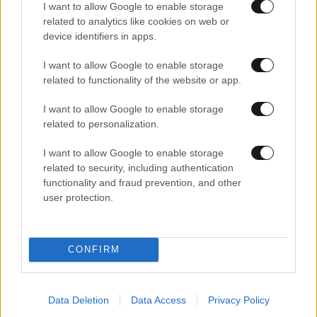
I want to allow Google to enable storage
related to analytics like cookies on web or
device identifiers in apps.
I want to allow Google to enable storage
related to functionality of the website or app.
I want to allow Google to enable storage
related to personalization.
I want to allow Google to enable storage
related to security, including authentication
functionality and fraud prevention, and other
user protection.
ΚΟΣΜΟΣ
09·08·2026 07:44
Η αυτοκρατορία του «Έντικ» και ο «μεγάλος»
που φέρεται να βρίσκεται πίσω του – Τι ορίζει ο
CONFIRM
όρος Greek Mafia
Data Deletion
Data Access
Privacy Policy