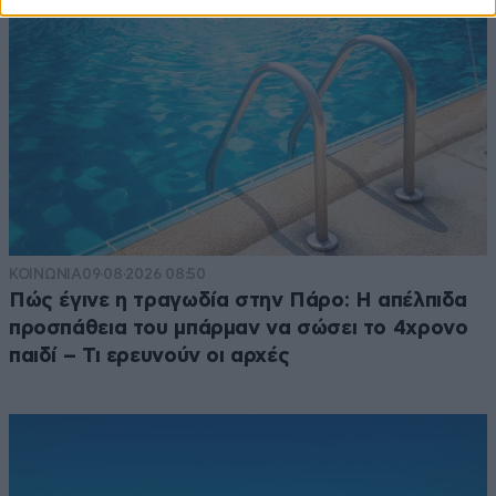
ΚΟΙΝΩΝΙΑ
09·08·2026 08:50
Πώς έγινε η τραγωδία στην Πάρο: Η απέλπιδα
προσπάθεια του μπάρμαν να σώσει το 4χρονο
παιδί – Τι ερευνούν οι αρχές