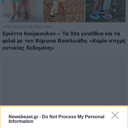
LIFESTYLE
08·08·2026 19:12
Εριέττα Κούρκουλου – Τα 33α γενέθλια και τα
φιλιά με τον Βύρωνα Βασιλειάδη: «Καμία στιγμή
ευτυχίας δεδομένη»
Newsbeast.gr -
Do Not Process My Personal
Information