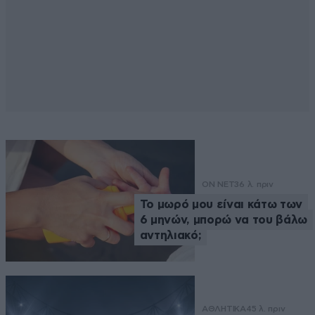
ON NET
36 λ. πριν
Το μωρό μου είναι κάτω των
6 μηνών, μπορώ να του βάλω
αντηλιακό;
ΑΘΛΗΤΙΚΑ
45 λ. πριν