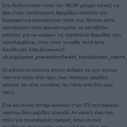
Στο διαδικτυακό τόπο του WCRF μπορεί κανείς να
βρει έναν «υπολογιστή θερμίδων αλκοόλ» για
διαφορετικά αλκοολούχα ποτά, που δείχνει κατά
προσέγγιση πόση άσκηση πρέπει να καταβάλει
κάποιος για να «κάψει» τις παραπάνω θερμίδες που
προσλαμβάνει, όταν πίνει το κάθε ποτό (στη
διεύθυνση:
http://www.wcrf-
uk.org/cancer_prevention/health_tools/alcohol_calorie
Οι ειδικοί συνιστούν στους άνδρες να μην πίνουν
τακτικά πάνω από τρεις έως τέσσερις μερίδες
αλκοόλ και στις γυναίκες όχι πάνω από δύο έως
τρεις.
Ένα κανονικό ποτήρι κρασιού (των 175 ml) περιέχει
περίπου δύο μερίδες αλκοόλ. Αν κανείς έχει πιει
πολύ για συνεχόμενες ημέρες, όπως συχνά