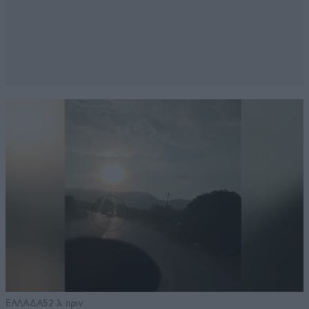
ΕΛΛΑΔΑ
52 λ. πριν