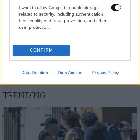
I want to allow Google to enable storage
Απαντήστε
4
6
related to security, including authentication
functionality and fraud prevention, and other
user protection.
laros
01·12·2011 08:33
CONFIRM
Ειδες τι κουβαλούν οι λαθρομετανάστες ;
Απαντήστε
8
13
Data Deletion
Data Access
Privacy Policy
TRENDING