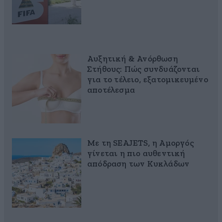
Αυξητική & Ανόρθωση
Στήθους: Πώς συνδυάζονται
για το τέλειο, εξατομικευμένο
αποτέλεσμα
Με τη SEAJETS, η Αμοργός
γίνεται η πιο αυθεντική
απόδραση των Κυκλάδων