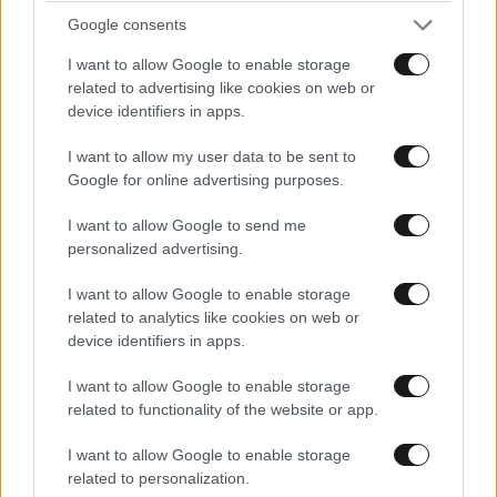
Google consents
I want to allow Google to enable storage
related to advertising like cookies on web or
V4Vendetta
01·12·2011 14:08
device identifiers in apps.
Άμα συνεχίζουν να αδιαφορούν για αυτά που έκαναν
I want to allow my user data to be sent to
στην Αφρική οι μεγάλες (τρομάρα τους) δυνάμεις τα
Google for online advertising purposes.
πράγματα θα χειροτερεύσουν...Εμένα άλλο με
I want to allow Google to send me
ανησυχεί όμως...Ο όγκος στον εγκέφαλο αρκετών
personalized advertising.
Ελλήνων.........γκούχου
I want to allow Google to enable storage
Απαντήστε
5
2
related to analytics like cookies on web or
device identifiers in apps.
I want to allow Google to enable storage
Nakos Kara
01·12·2011 13:12
related to functionality of the website or app.
Και μετα είμαστε ρατσιστες... όλες οι ασθένεις απο
I want to allow Google to enable storage
related to personalization.
εκεί έρχονται...