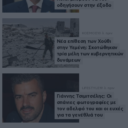
οδηγήσουν στην έξοδο
ΚΟΣΜΟΣ
10 λ. πριν
Νέα επίθεση των Χούθι
στην Υεμένη: Σκοτώθηκαν
τρία μέλη των κυβερνητικών
δυνάμεων
LIFESTYLE
19 λ. πριν
Γιάννης Τσιμιτσέλης: Οι
σπάνιες φωτογραφίες με
τον αδελφό του και οι ευχές
για τα γενέθλιά του