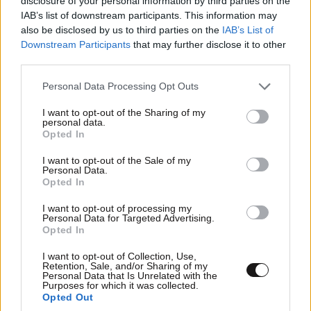
disclosure of your personal information by third parties on the
διαλέξεις επί διαλέξεων?οπως ειχε πει ενας γνωστης
IAB’s list of downstream participants. This information may
του παγκοσμιου φαρμακευτικου κυκλωματος :
also be disclosed by us to third parties on the
IAB’s List of
συμφερει πολυ περισσοτερο τη φαρμακοβιομηχανια
Downstream Participants
that may further disclose it to other
να ανακαλυπτει "καινουργιες" ασθενειες,παρα
third parties.
καινουργια φαρμακα..........
Please note that this website/app uses one or more Google
Personal Data Processing Opt Outs
services and may gather and store information including but
Απαντήστε
1
1
not limited to your visit or usage behaviour. You may click to
I want to opt-out of the Sharing of my
personal data.
grant or deny consent to Google and its third-party tags to
Opted In
use your data for below specified purposes in below Google
consent section.
I want to opt-out of the Sale of my
Personal Data.
Opted In
I want to opt-out of processing my
Personal Data for Targeted Advertising.
Opted In
I want to opt-out of Collection, Use,
Retention, Sale, and/or Sharing of my
Personal Data that Is Unrelated with the
Purposes for which it was collected.
Opted Out