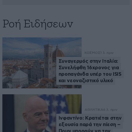
Ροή Ειδήσεων
ΚΟΣΜΟΣ
1 λ. πριν
Συναγερμός στην Ιταλία:
Συνελήφθη 16χρονος για
προπαγάνδα υπέρ του ISIS
και νεοναζιστικό υλικό
ΑΘΛΗΤΙΚΑ
6 λ. πριν
Ινφαντίνο: Κρατιέται στην
εξουσία παρά την πίεση –
Ποιοι μπορούν να τον