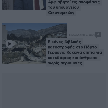
Αμφισβητεί τις αποφάσεις
του υπουργείου
Οικονομικών;
4
ΕΛΛΑΔΑ
28 λ. πριν
Εικόνες βιβλικής
καταστροφής στο Πόρτο
Γερμενό: Κόκκινα σπίτια για
κατεδάφιση και άνθρωποι
χωρίς περιουσίες