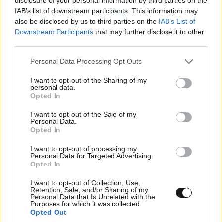
disclosure of your personal information by third parties on the
και άλλα πολλά...Αυτοί είναι...Ισότητα σε όλους και για
IAB’s list of downstream participants. This information may
όλα...
also be disclosed by us to third parties on the
IAB’s List of
Downstream Participants
that may further disclose it to other
third parties.
Απαντήστε
5
1
Please note that this website/app uses one or more Google
Personal Data Processing Opt Outs
Olga
11·10·2011 17:51
services and may gather and store information including but
not limited to your visit or usage behaviour. You may click to
I want to opt-out of the Sharing of my
personal data.
Υπάρχουν οργανώσεις που το παλεύουν αλλά
grant or deny consent to Google and its third-party tags to
Opted In
use your data for below specified purposes in below Google
δυστυχώς είναι σταγόνα στον ωκεανό.....
consent section.
I want to opt-out of the Sale of my
Personal Data.
Απαντήστε
3
0
Opted In
I want to opt-out of processing my
Personal Data for Targeted Advertising.
Opted In
TRENDING
I want to opt-out of Collection, Use,
Retention, Sale, and/or Sharing of my
Personal Data that Is Unrelated with the
Purposes for which it was collected.
Opted Out