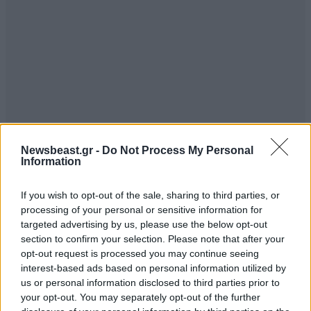
Newsbeast.gr -
Do Not Process My Personal
Information
If you wish to opt-out of the sale, sharing to third parties, or
processing of your personal or sensitive information for
targeted advertising by us, please use the below opt-out
V4Vendetta
11·10·2011 17:08
section to confirm your selection. Please note that after your
opt-out request is processed you may continue seeing
Αυτός είναι ο δίκαιος κόσμος μας...όπως προσπαθούν
interest-based ads based on personal information utilized by
να μας πείσουν...Κάποτε καταλήστεψαν την Αφρική σε
us or personal information disclosed to third parties prior to
αγαθά και σε ανθρώπους (δούλοι) και τώρα την έχουν
your opt-out. You may separately opt-out of the further
αφήσει στο έλεος της...Αναλφαβητισμός,ασθένειες