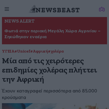
NEWS ALERT
Φωτιά στην περιοχή Μεγάλη Χώρα Αγρινίου –
Σηκώθηκαν εναέρια
ΥΓΕΙΑ
#Unicef
#Αφρική
#χολέρα
Μία από τις χειρότερες
επιδημίες χολέρας πλήττει
την Αφρική
Έχουν καταγραφεί περισσότερα από 85.000
κρούσματα