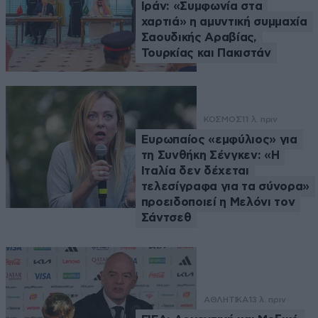
Ιράν: «Συμφωνία στα
χαρτιά» η αμυντική συμμαχία
Σαουδικής Αραβίας,
Τουρκίας και Πακιστάν
ΚΟΣΜΟΣ
11 λ. πριν
Ευρωπαίος «εμφύλιος» για
τη Συνθήκη Σένγκεν: «Η
Ιταλία δεν δέχεται
τελεσίγραφα για τα σύνορα»
προειδοποιεί η Μελόνι τον
Σάντσεθ
ΑΘΛΗΤΙΚΑ
13 λ. πριν