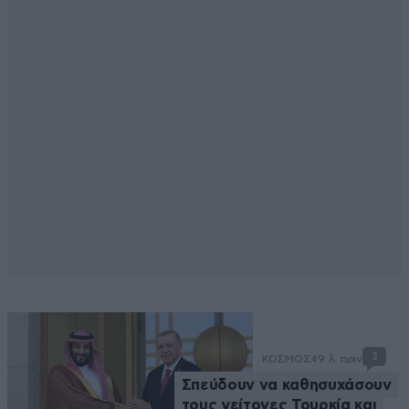
3
ΚΟΣΜΟΣ
49 λ. πριν
Σπεύδουν να καθησυχάσουν
τους γείτονες Τουρκία και