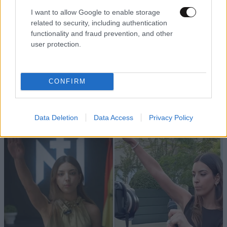
I want to allow Google to enable storage
related to security, including authentication
functionality and fraud prevention, and other
user protection.
ΕΛΛΑΔΑ
51 λ. πριν
Τροχαίο δυστύχημα στις Σέρρες:
CONFIRM
Πραγματογνώμονας ρίχνει φως στα αίτια της
τραγωδίας – «Κάποια απόσπαση προσοχής,
ίσως μίλησε στο κινητό»
Data Deletion
Data Access
Privacy Policy