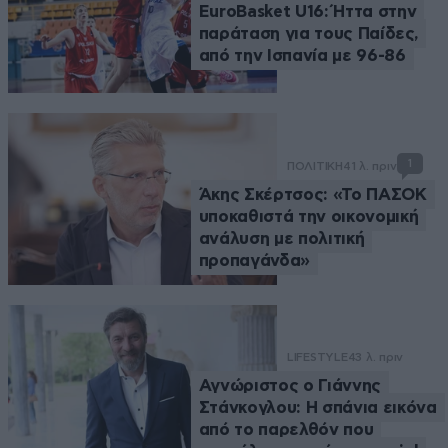
EuroBasket U16: Ήττα στην
παράταση για τους Παίδες,
από την Ισπανία με 96-86
1
ΠΟΛΙΤΙΚΗ
41 λ. πριν
Άκης Σκέρτσος: «Το ΠΑΣΟΚ
υποκαθιστά την οικονομική
ανάλυση με πολιτική
προπαγάνδα»
LIFESTYLE
43 λ. πριν
Αγνώριστος ο Γιάννης
Στάνκογλου: Η σπάνια εικόνα
από το παρελθόν που