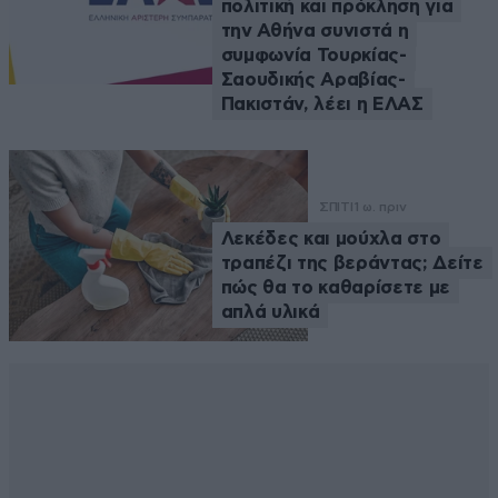
πολιτική και πρόκληση για
την Αθήνα συνιστά η
συμφωνία Τουρκίας-
Σαουδικής Αραβίας-
Πακιστάν, λέει η ΕΛΑΣ
ΣΠΙΤΙ
1 ω. πριν
Λεκέδες και μούχλα στο
τραπέζι της βεράντας; Δείτε
πώς θα το καθαρίσετε με
απλά υλικά