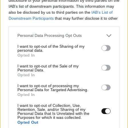
disclosure of your personal information by third parties on the
IAB’s list of downstream participants. This information may
also be disclosed by us to third parties on the
IAB’s List of
Downstream Participants
that may further disclose it to other
third parties.
Please note that this website/app uses one or more Google
Personal Data Processing Opt Outs
services and may gather and store information including but
not limited to your visit or usage behaviour. You may click to
I want to opt-out of the Sharing of my
personal data.
grant or deny consent to Google and its third-party tags to
ΑΘΛΗΤΙΚΑ
07·08·2026 15:45
Opted In
use your data for below specified purposes in below Google
Η οργή για Γουόκαπ, το μέλλον του Ιωαννίδη
consent section.
I want to opt-out of the Sale of my
και τα χαμόγελα στην ΑΕΚ βλέποντας τους
Personal Data.
ανταγωνιστές
Opted In
I want to opt-out of processing my
Personal Data for Targeted Advertising.
Opted In
I want to opt-out of Collection, Use,
Retention, Sale, and/or Sharing of my
Personal Data that Is Unrelated with the
Purposes for which it was collected.
Opted Out