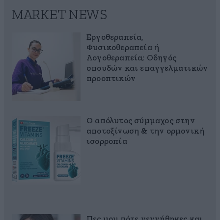
MARKET NEWS
Εργοθεραπεία,
Φυσικοθεραπεία ή
Λογοθεραπεία; Οδηγός
σπουδών και επαγγελματικών
προοπτικών
Ο απόλυτος σύμμαχος στην
αποτοξίνωση & την ορμονική
ισορροπία
Πες μου πότε γεννήθηκες και