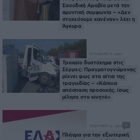
Σαουδική Αραβία μετά την
αμυντική συμφωνία – «Δεν
στοχεύουμε κανέναν» λέει η
Άγκυρα
ΕΛΛΑΔΑ
51 λ. πριν
Τροχαίο δυστύχημα στις
Σέρρες: Πραγματογνώμονας
ρίχνει φως στα αίτια της
τραγωδίας – «Κάποια
απόσπαση προσοχής, ίσως
μίλησε στο κινητό»
2
ΠΟΛΙΤΙΚΗ
1 ω. πριν
Πλήγμα για την εξωτερική