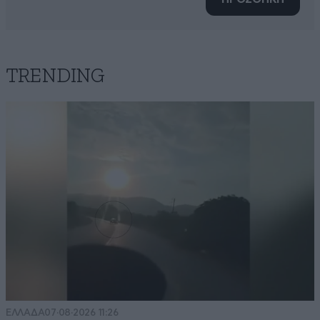
TRENDING
ΕΛΛΑΔΑ
07·08·2026 11:26