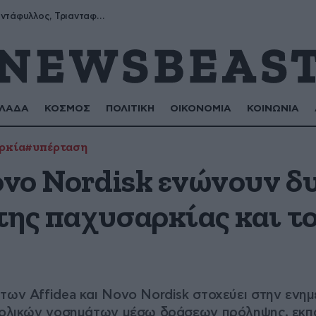
Μύρων, Τριαντάφυλλος, Τριανταφυλλιά, Φυλλιώ, Ρόζα
ΛΑΔΑ
ΚΟΣΜΟΣ
ΠΟΛΙΤΙΚΗ
ΟΙΚΟΝΟΜΙΑ
ΚΟΙΝΩΝΙΑ
ρκία
#υπέρταση
ovo Nordisk ενώνουν δ
της παχυσαρκίας και τ
των Affidea και Novo Nordisk στοχεύει στην ενημ
αβολικών νοσημάτων μέσω δράσεων πρόληψης, εκπα