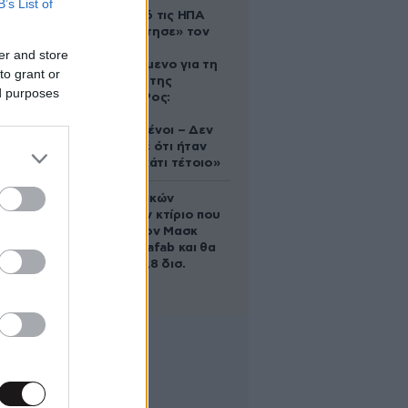
B’s List of
Ζευγάρι από τις ΗΠΑ
που «υιοθέτησε» τον
Αφγανό
er and store
κατηγορούμενο για τη
to grant or
δολοφονία της
ed purposes
Ελίζαμπεθ Ρος:
«Είμαστε
συντετριμμένοι – Δεν
έδειξε ποτέ ότι ήταν
ικανός για κάτι τέτοιο»
Το φαραωνικών
διαστάσεων κτίριο που
χτίζει ο Έλον Μασκ
λέγεται Terafab και θα
κοστίσει 16,8 δισ.
δολάρια