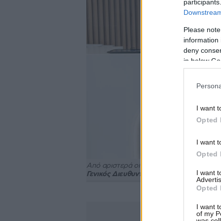
participants
Downstream 
Please note
information 
deny consent
in below Go
Persona
I want t
Opted 
I want t
Opted 
Από αριστερά οι:
Θεόδωρος Καρούτζος, 
I want 
Γενικός Διευθυντής της Novo Nordisk Ελ
Advertis
Opted 
I want t
of my P
was col