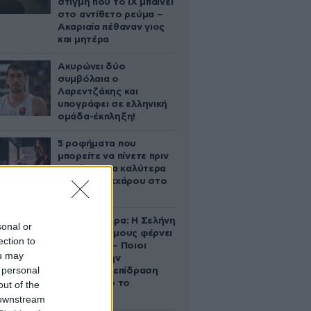
στιγμή που το ΙΧ μπαίνει
στο αντίθετο ρεύμα –
Ακαριαία πέθαναν γιος
και μητέρα
Ακυρώνει δύο
συμβόλαια ο
Λαρεντζάκης και
υπογράφει σε ελληνική
ομάδα-έκπληξη!
5 ροφήματα που
μπορείτε να πίνετε πριν
τον ύπνο για καλύτερα
επίπεδα σακχάρου στο
αίμα
Ζώδια σήμερα: Η Σελήνη
sonal or
στους Διδύμους φέρνει
ection to
ανατροπές – Ποιοι
ou may
δέχονται την
 personal
ευεργετική επίδραση
του Δία από το
out of the
απόγευμα;
 downstream