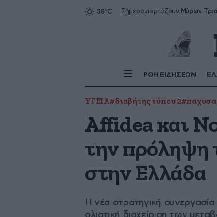
Σήμερα
γιορτάζουν:
ΡΟΗ ΕΙΔΗΣΕΩΝ
ΕΛ
ΥΓΕΙΑ
#διαβήτης τύπου 2
#παχυσα
Affidea και N
την πρόληψη 
στην Ελλάδα
Η νέα στρατηγική συνεργασία 
ολιστική διαχείριση των μετ