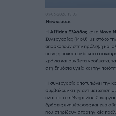
03·06·2026 13:35
Newsroom
Η
Affidea Ελλάδος
και η
Novo N
Συνεργασίας (MoU), με στόχο τ
αποσκοπούν στην πρόληψη και ολ
όπως η παχυσαρκία και ο σακχαρ
χρόνια και σύνθετα νοσήματα, τα
στη δημόσια υγεία και την ποιότ
Η συνεργασία αποτυπώνει την κ
συμβάλουν στην αντιμετώπιση α
πλαίσιο του Μνημονίου Συνεργασ
δράσεις ενημέρωσης και ευαισθη
που στηρίζουν στρατηγικές πρό