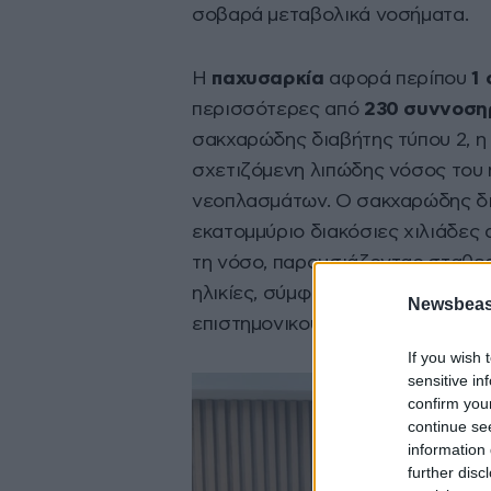
σοβαρά μεταβολικά νοσήματα.
Η
παχυσαρκία
αφορά περίπου
1
περισσότερες από
230 συννοσηρ
σακχαρώδης διαβήτης τύπου 2, η 
σχετιζόμενη λιπώδης νόσος του ή
νεοπλασμάτων. Ο σακχαρώδης δι
εκατομμύριο διακόσιες χιλιάδες
τη νόσο, παρουσιάζοντας σταθερ
ηλικίες, σύμφωνα με μελέτες που
Newsbeast
επιστημονικούς φορείς.
If you wish 
sensitive in
confirm you
continue se
information 
further disc