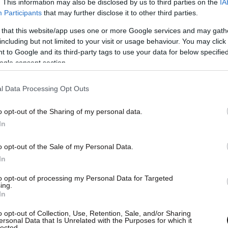
. This information may also be disclosed by us to third parties on the
IA
Participants
that may further disclose it to other third parties.
 that this website/app uses one or more Google services and may gath
including but not limited to your visit or usage behaviour. You may click 
 to Google and its third-party tags to use your data for below specifi
ogle consent section.
l Data Processing Opt Outs
o opt-out of the Sharing of my personal data.
In
o opt-out of the Sale of my Personal Data.
In
CEO της Affidea Ελλάδας
και
Ολύμπιος Παπαδημητρίου,
to opt-out of processing my Personal Data for Targeted
λάδος και Κύπρου
ing.
In
o opt-out of Collection, Use, Retention, Sale, and/or Sharing
ersonal Data that Is Unrelated with the Purposes for which it
lected.