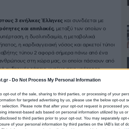
 στους 3 ενήλικες Έλληνες
και συνδέεται με
ότητες και επιπλοκές,
μεταξύ των οποίων ο
υπέρταση, η δυσλιπιδαιμία, η μεταβολικά
πατος, η καρδιαγγειακή νόσος και αρκετοί τύποι
αβήτης τύπου 2 αφορά σήμερα πάνω από ένα
 ανθρώπους στη χώρα μας, οι οποίοι πάσχουν από
ά αυξητικές τάσεις, κυρίως στις νεότερες
 γίνονται συστηματικά από τους αρμόδιους
.gr -
Do Not Process My Personal Information
to opt-out of the sale, sharing to third parties, or processing of your per
formation for targeted advertising by us, please use the below opt-out s
r selection. Please note that after your opt-out request is processed y
eing interest-based ads based on personal information utilized by us or
disclosed to third parties prior to your opt-out. You may separately opt-
losure of your personal information by third parties on the IAB’s list of