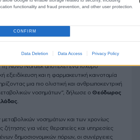
cation functionality and fraud prevention, and other user protection.
CONFIRM
 στρατηγικές συνεργασίες είναι καθοριστικής
Data Deletion
Data Access
Privacy Policy
ολοκληρωμένων και αποδοτικών μοντέλων
 τη Novo Nordisk αποτελεί ένα ισχυρό
ή εξειδίκευση και η φαρμακευτική καινοτομία
ρίζοντας μια πιο ολιστική και ανθρωποκεντρική
 μεταβολικών νοσημάτων”, δήλωσε ο
Θεόδωρος
λλάδας
.
ν μεταβολικών νοσημάτων και των χρονίως
 ζήτησης για νέες θεραπείες και υπηρεσίες
μένων δημοσιονομικών πόρων, οι συνέργειες