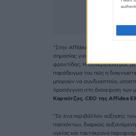
authenti
“Στην Affidea πιστεύουμε ότι οι
σημασίας για την ανάπτυξη πιο 
φροντίδας. Η συνεργασία μας με
παράδειγμα του πώς η διαγνωστικ
μπορούν να συνδυαστούν, υποστη
προσέγγιση στη διαχείριση των
Καρούτζος, CEO της Affidea Ε
“Σε ένα περιβάλλον αύξησης τω
πασχόντων, διαρκώς αυξανόμενης
υγείας και ταυτόχρονα περιορισ