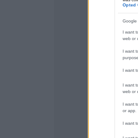
Opted 
Google 
I want t
web or d
I want t
purpose
I want 
I want t
web or d
I want t
or app.
I want t
I want t