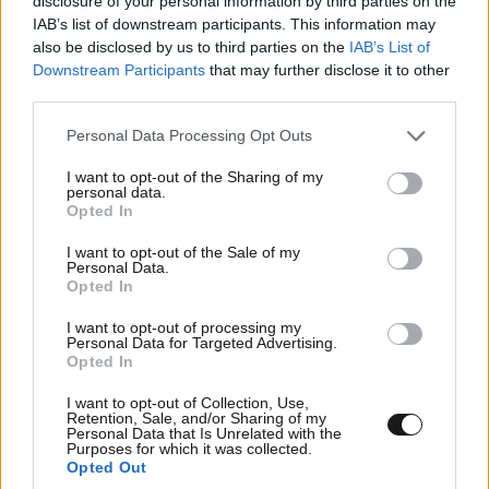
disclosure of your personal information by third parties on the
Θεό, είναι δημιούργημα του ανθρώπου»
IAB’s list of downstream participants. This information may
also be disclosed by us to third parties on the
IAB’s List of
Downstream Participants
that may further disclose it to other
third parties.
Please note that this website/app uses one or more Google
Personal Data Processing Opt Outs
services and may gather and store information including but
not limited to your visit or usage behaviour. You may click to
I want to opt-out of the Sharing of my
personal data.
grant or deny consent to Google and its third-party tags to
Opted In
use your data for below specified purposes in below Google
consent section.
I want to opt-out of the Sale of my
Personal Data.
Opted In
I want to opt-out of processing my
Personal Data for Targeted Advertising.
Opted In
I want to opt-out of Collection, Use,
Retention, Sale, and/or Sharing of my
Personal Data that Is Unrelated with the
Purposes for which it was collected.
Opted Out