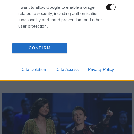
I want to allow Google to enable storage
related to security, including authentication
functionality and fraud prevention, and other
user protection.
ΕΛΛΑΔΑ
06·08·2026 21:47
CONFIRM
Τραγωδία στα Μάλια: «Ο πανικός τη σκότωσε»
– Τι λένε μάρτυρες για τη 42χρονη Ολλανδή
Data Deletion
Data Access
Privacy Policy
που πνίγηκε προσπαθώντας να σώσει τη φίλη
της