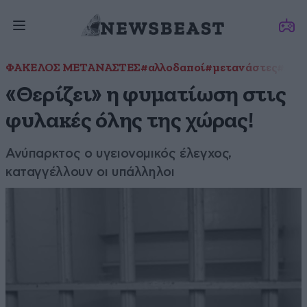
ΦΑΚΕΛΟΣ ΜΕΤΑΝΑΣΤΕΣ
#αλλοδαποί
#μετανάστες
#Σπύ
«Θερίζει» η φυματίωση στις
φυλακές όλης της χώρας!
Ανύπαρκτος ο υγειονομικός έλεγχος,
καταγγέλλουν οι υπάλληλοι