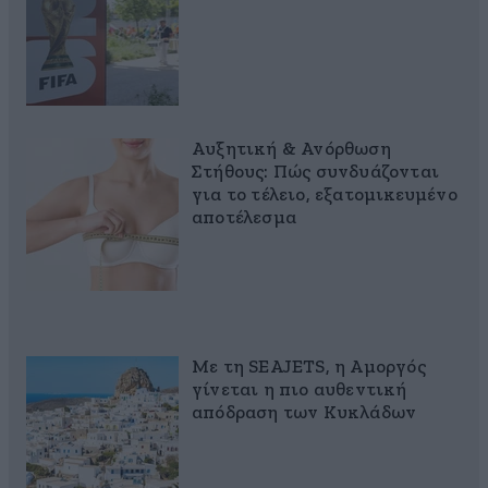
Αυξητική & Ανόρθωση
Στήθους: Πώς συνδυάζονται
για το τέλειο, εξατομικευμένο
αποτέλεσμα
Με τη SEAJETS, η Αμοργός
γίνεται η πιο αυθεντική
απόδραση των Κυκλάδων