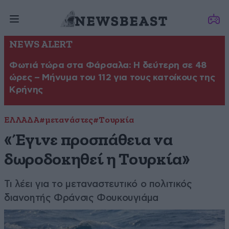
NEWS ALERT
Φωτιά τώρα στα Φάρσαλα: Η δεύτερη σε 48
ώρες – Μήνυμα του 112 για τους κατοίκους της
Κρήνης
ΕΛΛΑΔΑ
#μετανάστες
#Τουρκία
«Έγινε προσπάθεια να
δωροδοκηθεί η Τουρκία»
Τι λέει για το μεταναστευτικό ο πολιτικός
διανοητής Φράνσις Φουκουγιάμα