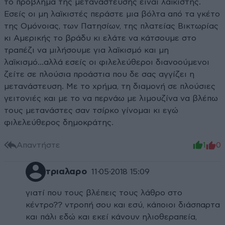
το πρόβλημα της μετανάστευσης είναι λαϊκιστής.
Εσείς οι μη λαϊκιστές περάστε μια βόλτα από τα γκέτο
της Ομόνοιας, των Πατησίων, της πλατείας Βικτωρίας
κι Αμερικής το βράδυ κι ελάτε να κάτσουμε στο
τραπέζι να μιλήσουμε για λαϊκισμό και μη
λαϊκισμό...αλλά εσείς οι φιλελεύθεροι διανοούμενοι
ζείτε σε πλούσια προάστια που δε σας αγγίζει η
μετανάστευση. Με το χρήμα, τη διαμονή σε πλούσιες
γειτονιές και με το να περνάω με λιμουζίνα να βλέπω
τους μετανάστες σαν τσίρκο γίνομαι κι εγώ
φιλελεύθερος δημοκράτης.
Απαντήστε
1
0
τριαλαρο
11·05·2018 15:09
γιατί που τους βλέπεις τους λάθρο στο
κέντρο?? ντροπή σου και εσύ, κάποιοι διάσπαρτα
και πάλι εδώ και εκεί κάνουν ηλιοθεραπεία,