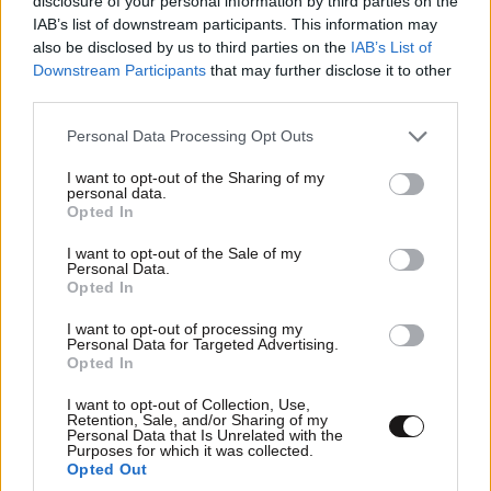
disclosure of your personal information by third parties on the
IAB’s list of downstream participants. This information may
also be disclosed by us to third parties on the
IAB’s List of
Downstream Participants
that may further disclose it to other
third parties.
Please note that this website/app uses one or more Google
Personal Data Processing Opt Outs
services and may gather and store information including but
not limited to your visit or usage behaviour. You may click to
I want to opt-out of the Sharing of my
personal data.
grant or deny consent to Google and its third-party tags to
Opted In
use your data for below specified purposes in below Google
consent section.
Προκλήσεις στο Αιγαίο: Εικονική αερομαχία με
I want to opt-out of the Sale of my
Personal Data.
οπλισμένα τουρκικά F-16 και 17 παραβιάσεις
Opted In
εναέριου χώρου
I want to opt-out of processing my
Personal Data for Targeted Advertising.
Opted In
I want to opt-out of Collection, Use,
Retention, Sale, and/or Sharing of my
Personal Data that Is Unrelated with the
Purposes for which it was collected.
Opted Out