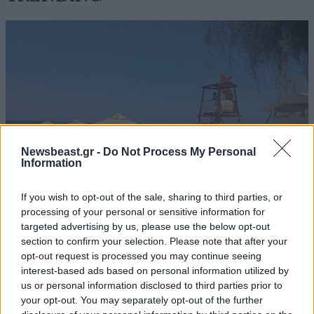
Newsbeast.gr -
Do Not Process My Personal
Information
If you wish to opt-out of the sale, sharing to third parties, or
processing of your personal or sensitive information for
targeted advertising by us, please use the below opt-out
ΕΛΛΑΔΑ
06·08·2026 21:47
section to confirm your selection. Please note that after your
Τραγωδία στα Μάλια: «Ο πανικός τη σκότωσε»
opt-out request is processed you may continue seeing
– Τι λένε μάρτυρες για τη 42χρονη Ολλανδή
interest-based ads based on personal information utilized by
που πνίγηκε προσπαθώντας να σώσει τη φίλη
us or personal information disclosed to third parties prior to
της
your opt-out. You may separately opt-out of the further