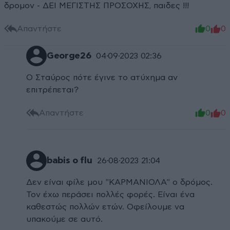
δρομον - ΔΕΙ ΜΕΓΙΣΤΗΣ ΠΡΟΣΟΧΗΣ, παιδες !!!
Απαντήστε
0
0
George26
04·09·2023 02:36
Ο Σταύρος πότε έγινε το ατύχημα αν
επιτρέπεται?
Απαντήστε
0
0
babis o flu
26·08·2023 21:04
Δεν είναι φίλε μου "ΚΑΡΜΑΝΙΟΛΑ" ο δρόμος.
Τον έχω περάσει πολλές φορές. Είναι ένα
καθεστώς πολλών ετών. Οφείλουμε να
υπακούμε σε αυτό.