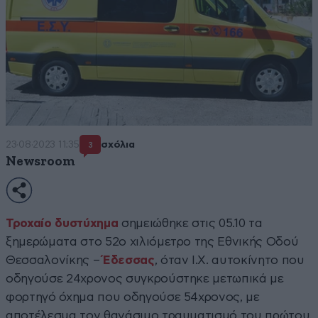
23·08·2023 11:35
σχόλια
3
Newsroom
Τροχαίο δυστύχημα
σημειώθηκε στις 05.10 τα
ξημερώματα στο 52ο χιλιόμετρο της Εθνικής Οδού
Θεσσαλονίκης –
Έδεσσας
, όταν Ι.Χ. αυτοκίνητο που
οδηγούσε 24χρονος συγκρούστηκε μετωπικά με
φορτηγό όχημα που οδηγούσε 54χρονος, με
αποτέλεσμα τον θανάσιμο τραυματισμό του πρώτου.