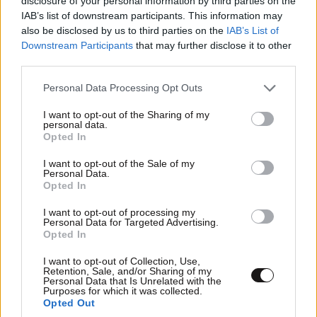
disclosure of your personal information by third parties on the
IAB’s list of downstream participants. This information may
also be disclosed by us to third parties on the
IAB’s List of
Downstream Participants
that may further disclose it to other
third parties.
Please note that this website/app uses one or more Google
Personal Data Processing Opt Outs
services and may gather and store information including but
not limited to your visit or usage behaviour. You may click to
I want to opt-out of the Sharing of my
personal data.
grant or deny consent to Google and its third-party tags to
Opted In
use your data for below specified purposes in below Google
consent section.
I want to opt-out of the Sale of my
Personal Data.
Opted In
I want to opt-out of processing my
Personal Data for Targeted Advertising.
Opted In
I want to opt-out of Collection, Use,
Retention, Sale, and/or Sharing of my
Personal Data that Is Unrelated with the
Purposes for which it was collected.
Opted Out