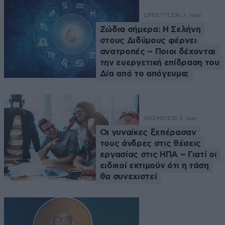
LIFESTYLE
10 λ. πριν
Ζώδια σήμερα: Η Σελήνη
στους Διδύμους φέρνει
ανατροπές – Ποιοι δέχονται
την ευεργετική επίδραση του
Δία από το απόγευμα;
ΚΟΣΜΟΣ
18 λ. πριν
Οι γυναίκες ξεπέρασαν
τους άνδρες στις θέσεις
εργασίας στις ΗΠΑ – Γιατί οι
ειδικοί εκτιμούν ότι η τάση
θα συνεχιστεί