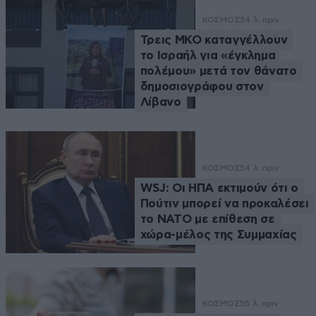
ΚΟΣΜΟΣ
34 λ. πριν
Τρεις ΜΚΟ καταγγέλλουν
το Ισραήλ για «έγκλημα
πολέμου» μετά τον θάνατο
δημοσιογράφου στον
Λίβανο
ΚΟΣΜΟΣ
54 λ. πριν
WSJ: Οι ΗΠΑ εκτιμούν ότι ο
Πούτιν μπορεί να προκαλέσει
το ΝΑΤΟ με επίθεση σε
χώρα-μέλος της Συμμαχίας
ΚΟΣΜΟΣ
55 λ. πριν