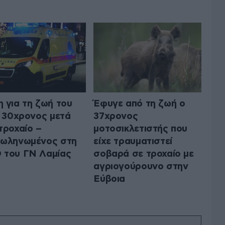
 για τη ζωή του
Έφυγε από τη ζωή ο
ι 30χρονος μετά
37χρονος
τροχαίο –
μοτοσικλετιστής που
σωληνωμένος στη
είχε τραυματιστεί
 του ΓΝ Λαμίας
σοβαρά σε τροχαίο με
αγριογούρουνο στην
Εύβοια