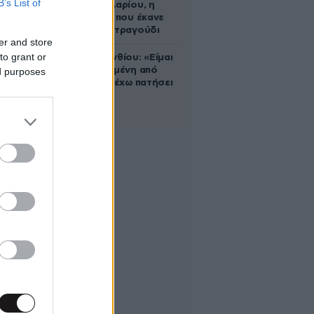
B’s List of
Ρίτα Σακελλαρίου, η
λαϊκή ντίβα που έκανε
τη ζωή της τραγούδι
er and store
to grant or
Μαρία Κορινθίου: «Είμαι
πιο ευτυχισμένη από
ed purposes
ποτέ – Ναι, έχω πατήσει
φρένο»