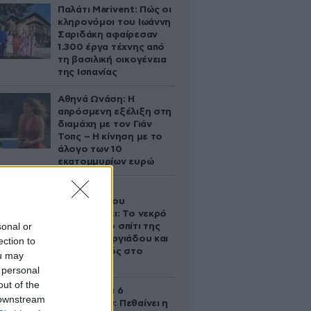
Παλάτι Marivent: Πώς οι
κληρονόμοι του Ιωάννη
Σαριδάκη αφαίρεσαν
1.300 έργα τέχνης από
τη βασιλική οικογένεια
της Ισπανίας
Αθηνά Ωνάση: Η
απρόσμενη εξέλιξη στη
διαμάχη με τον Γιάν
Τοπς – Η κίνηση με το
άλογο των 10
εκατομμυρίων ευρώ
Ο Στράτος
Τζώρτζογλου
αποκαλύπτει: Το νεκρό
sonal or
έμβρυο στο σπίτι της
Μαρίας Γεωργιάδου και
ection to
ο εγκλεισμός στο
ou may
ψυχιατρείο
 personal
out of the
Σαν σήμερα 6
 downstream
Αυγούστου: Πεθαίνει η