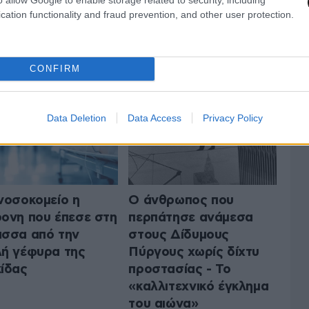
cation functionality and fraud prevention, and other user protection.
 ΤΗΝ ΕΛΛΑΔΑ
ΟΛΑ ΤΑ ΑΡΘΡΑ
CONFIRM
Data Deletion
Data Access
Privacy Policy
νοσοκομείο η
Ο άνθρωπος που
ονη που έπεσε στη
περπάτησε ανάμεσα
σσα από την
στους Δίδυμους
ή γέφυρα της
Πύργους χωρίς δίχτυ
ίδας
προστασίας - Το
«καλλιτεχνικό έγκλημα
του αιώνα»