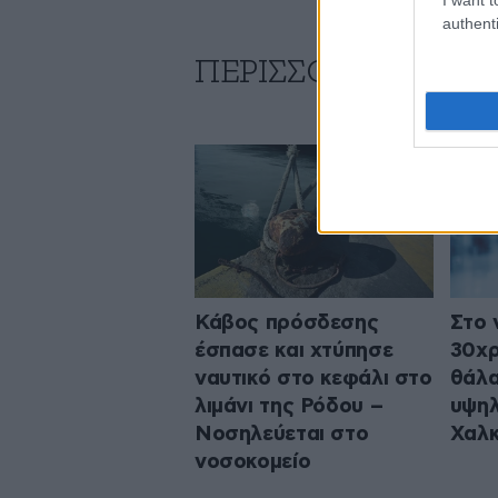
authenti
ΠΕΡΙΣΣΟΤΕΡΑ ΑΠΟ
Κάβος πρόσδεσης
Στο 
έσπασε και χτύπησε
30χρ
ναυτικό στο κεφάλι στο
θάλα
λιμάνι της Ρόδου –
υψηλ
Νοσηλεύεται στο
Χαλκ
νοσοκομείο