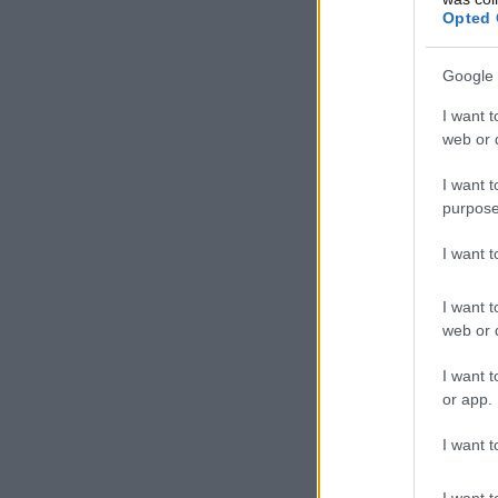
Opted 
Google 
I want t
web or d
I want t
purpose
I want 
I want t
web or d
I want t
or app.
I want t
I want t