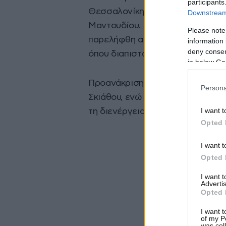
participants
Θεσσαλονίκης προς τους λιμένες 
Downstream 
Μαντουδίου. Μετά τον κατάπλου 
Please note
παρελήφθη από ασθενοφόρο όχημ
information 
deny consent
όπου διαπιστώθηκε ο θάνατός το
in below Go
Προανάκριση διενεργείται από το
Persona
Σκιάθου, ενώ η σορός μεταφέρθη
I want t
τη διενέργεια νεκροψίας – νεκρο
Opted 
I want t
Opted 
I want 
Advertis
Opted 
I want t
of my P
was col