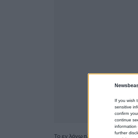
Newsbeast
If you wish 
sensitive in
confirm you
continue se
information 
further disc
Το εν λόγω πλοίο εκτελούσε το 