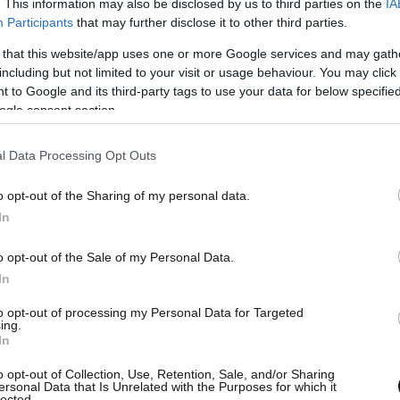
. This information may also be disclosed by us to third parties on the
IA
ν. Σκιάθου – ν. Σκοπέλου – ν. Αλοννήσου –
Participants
that may further disclose it to other third parties.
του πλοίου στον λιμένα ν. Σκοπέλου, ο 44χρονος
 that this website/app uses one or more Google services and may gath
α και διεκομίσθη στο Κέντρο Υγείας Σκοπέλου,
including but not limited to your visit or usage behaviour. You may click 
 to Google and its third-party tags to use your data for below specifi
υ.
ogle consent section.
 Α’ Λιμενικό Τμήμα Σκοπέλου του Λιμεναρχείου
l Data Processing Opt Outs
κε στην Ιατροδικαστική Υπηρεσία Λάρισας, για
o opt-out of the Sharing of my personal data.
τομής.
In
o opt-out of the Sale of my Personal Data.
In
to opt-out of processing my Personal Data for Targeted
ing.
In
o opt-out of Collection, Use, Retention, Sale, and/or Sharing
ersonal Data that Is Unrelated with the Purposes for which it
lected.