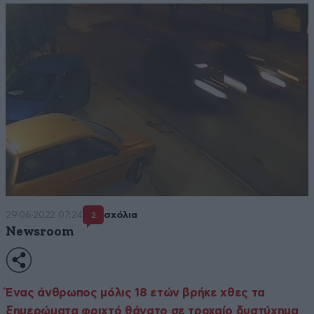
29·06·2022 07:24
σχόλια
2
Newsroom
Ένας άνθρωπος μόλις 18 ετών βρήκε χθες τα
ξημερώματα φριχτό θάνατο σε τροχαίο δυστύχημα