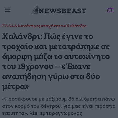
ΕΛΛΑΔΑ
#κόντρες
#ταχύτητα
#Χαλάνδρι
Χαλάνδρι: Πώς έγινε το
τροχαίο και μετατράπηκε σε
άμορφη μάζα το αυτοκίνητο
του 18χρονου – «Έκανε
αναπήδηση γύρω στα δύο
μέτρα»
«Προσέκρουσε με μάξιμουμ 85 χιλιόμετρα πάνω
στον κορμό του δέντρου, για μας είναι τεράστια
ταχύτητα», λέει εμπειρογνώμονας