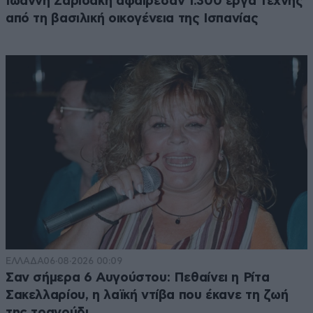
Ιωάννη Σαριδάκη αφαίρεσαν 1.300 έργα τέχνης
από τη βασιλική οικογένεια της Ισπανίας
ΕΛΛΑΔΑ
06·08·2026 00:09
Σαν σήμερα 6 Αυγούστου: Πεθαίνει η Ρίτα
Σακελλαρίου, η λαϊκή ντίβα που έκανε τη ζωή
της τραγούδι