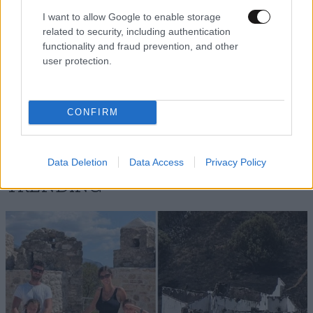
I want to allow Google to enable storage
related to security, including authentication
functionality and fraud prevention, and other
sov
29·06·2022 09:51
user protection.
να καταργηθούν τα επιθετικά δέντρα με ένα νόμο!
CONFIRM
Απαντήστε
1
0
Data Deletion
Data Access
Privacy Policy
TRENDING