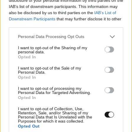
disclosure of your personal information by third parties on the
IAB’s list of downstream participants. This information may
also be disclosed by us to third parties on the
IAB’s List of
ΠΡΟΣΘΕΣΤΕ ΤΟ ΣΧΟΛΙΟ ΣΑΣ
Downstream Participants
that may further disclose it to other
third parties.
Please note that this website/app uses one or more Google
Personal Data Processing Opt Outs
services and may gather and store information including but
not limited to your visit or usage behaviour. You may click to
I want to opt-out of the Sharing of my
personal data.
grant or deny consent to Google and its third-party tags to
Opted In
use your data for below specified purposes in below Google
consent section.
I want to opt-out of the Sale of my
Personal Data.
Opted In
Xαρακτήρες: 0/1000
I want to opt-out of processing my
Personal Data for Targeted Advertising.
Διαβάστε και ακολουθήστε τους κανόνες σχολιασμού
Opted In
I want to opt-out of Collection, Use,
ΠΡΟΣΘΗΚΗ
Retention, Sale, and/or Sharing of my
Personal Data that Is Unrelated with the
Purposes for which it was collected.
Opted Out