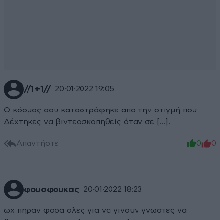
//1+1//
20·01·2022 19:05
Ο κόσμος σου καταστράφηκε απο την στιγμή που
Δέχτηκες να βιντεοσκοπηθείς όταν σε [...].
Απαντήστε
0
0
φουσφουκας
20·01·2022 18:23
ωχ πηραν φορα ολες για να γινουν γνωστες να