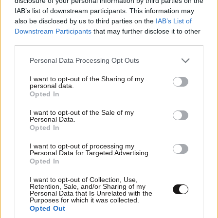
disclosure of your personal information by third parties on the
IAB’s list of downstream participants. This information may
also be disclosed by us to third parties on the
IAB’s List of
Downstream Participants
that may further disclose it to other
Ακολουθήστε το
NEWSBEAST
στο
Google News
third parties.
και μάθετε πρώτοι όλες τις ειδήσεις
Please note that this website/app uses one or more Google
Personal Data Processing Opt Outs
services and may gather and store information including but
not limited to your visit or usage behaviour. You may click to
I want to opt-out of the Sharing of my
personal data.
grant or deny consent to Google and its third-party tags to
Opted In
use your data for below specified purposes in below Google
consent section.
I want to opt-out of the Sale of my
Personal Data.
Opted In
I want to opt-out of processing my
Personal Data for Targeted Advertising.
Opted In
I want to opt-out of Collection, Use,
Retention, Sale, and/or Sharing of my
Personal Data that Is Unrelated with the
Purposes for which it was collected.
Opted Out