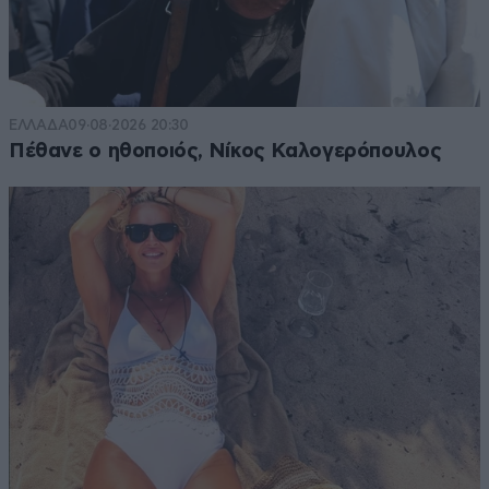
ΕΛΛΑΔΑ
09·08·2026 20:30
Πέθανε ο ηθοποιός, Νίκος Καλογερόπουλος