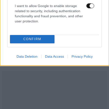
I want to allow Google to enable storage
related to security, including authentication
ΠΡΟΣΘΗΚΗ
functionality and fraud prevention, and other
user protection.
Κουκου
21·01·2022 09:02
CONFIRM
Ασε μας ρε Σαμπρινα
Data Deletion
Data Access
Privacy Policy
Απαντήστε
0
0