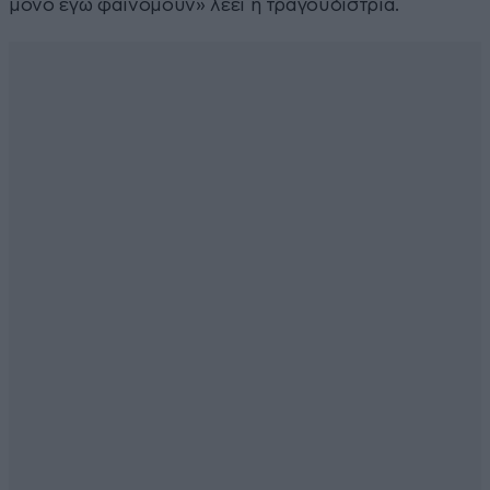
μόνο εγώ φαινόμουν» λέει η τραγουδίστρια.