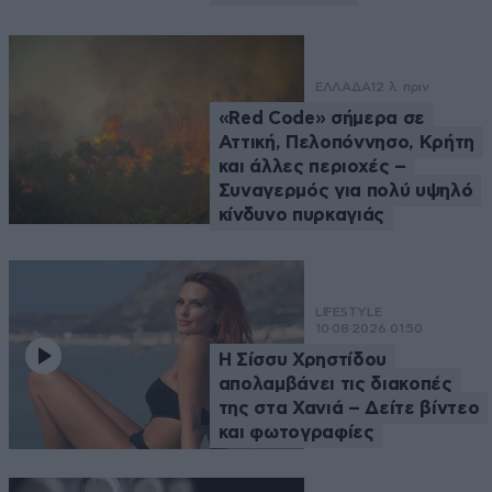
ΕΛΛΑΔΑ
12 λ. πριν
«Red Code» σήμερα σε
Αττική, Πελοπόννησο, Κρήτη
και άλλες περιοχές –
Συναγερμός για πολύ υψηλό
κίνδυνο πυρκαγιάς
LIFESTYLE
10·08·2026 01:50
Η Σίσσυ Χρηστίδου
απολαμβάνει τις διακοπές
της στα Χανιά – Δείτε βίντεο
και φωτογραφίες