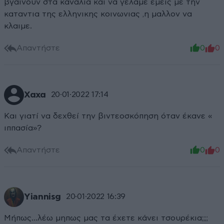
βγαινουν στα καναλια και να γελαμε εμεις με την
καταντια της ελληνικης κοινωνιας ,η μαλλον να
κλαιμε.
Απαντήστε
0
0
Χαχα
20·01·2022 17:14
Και γιατί να δεχθεί την βιντεοσκόπηση όταν έκανε «
ιππασία»?
Απαντήστε
0
0
Yiannisg
20·01·2022 16:39
Μήπως…λέω μηπως μας τα έχετε κάνει τσουρέκια;;;;