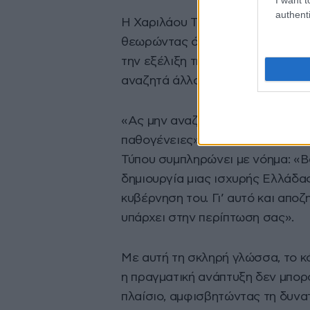
authenti
Η Χαριλάου Τρικούπη απορρίπτει
θεωρώντας ότι η παρούσα διακυβ
την εξέλιξη της χώρας. Το
ΠΑΣΟ
αναζητά άλλοθι στις δικές του α
«Ας μην αναζητά σωσίβια στην α
παθογένειες» και «βαρίδια»», σ
Τύπου συμπληρώνει με νόημα: «Βα
δημιουργία μιας ισχυρής Ελλάδας 
κυβέρνηση του. Γι’ αυτό και αποζ
υπάρχει στην περίπτωση σας».
Με αυτή τη σκληρή γλώσσα, το κ
η πραγματική ανάπτυξη δεν μπορ
πλαίσιο, αμφισβητώντας τη δυνα