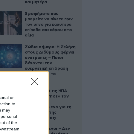
και μητέρα
5 ροφήματα που
μπορείτε να πίνετε πριν
τον ύπνο για καλύτερα
επίπεδα σακχάρου στο
αίμα
Ζώδια σήμερα: Η Σελήνη
στους Διδύμους φέρνει
ανατροπές – Ποιοι
δέχονται την
ευεργετική επίδραση
του Δία από το
απόγευμα;
Ζευγάρι από τις ΗΠΑ
που «υιοθέτησε» τον
sonal or
Αφγανό
ection to
κατηγορούμενο για τη
ou may
δολοφονία της
 personal
Ελίζαμπεθ Ρος:
out of the
«Είμαστε
 downstream
συντετριμμένοι – Δεν