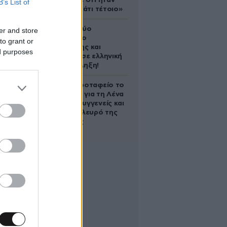
έδειξε ποτέ ότι ήταν
B’s List of
ικανός για κάτι τέτοιο»
Ακυρώνει δύο
er and store
συμβόλαια ο
to grant or
Λαρεντζάκης και
ed purposes
υπογράφει σε ελληνική
ομάδα-έκπληξη!
Στο Α’ Νεκροταφείο το
μνημόσυνο για τη Λένα
Σαμαρά – Συγγενείς και
φίλοι στο πλευρό της
οικογένειας