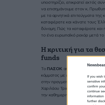
υποστηρίζει, επικρατεί εκτός σ
να επισημάνουμε στον κ. Πρωθυπ
με τα αρνητικά επιτεύγματα της 
καταφέρατε και κάνατε τους Έλλ
δύναμη; Πώς τα καταφέρατε και η
το ένα ευρωπαϊκό ρεκόρ μετά το 
Η κριτική για τα θε
funds
Newsbeast
Το
ΠΑΣΟΚ
απαντά και στην τακτ
κόμματος με εκείνη του ΣΥΡΙΖΑ
If you wish 
sensitive in
στην πραγματικότητα υιοθετεί πρ
confirm you
Χαριλάου Τρικούπη κάνει λόγο για
continue se
την καθημερινότητα των πολιτών
information 
further disc