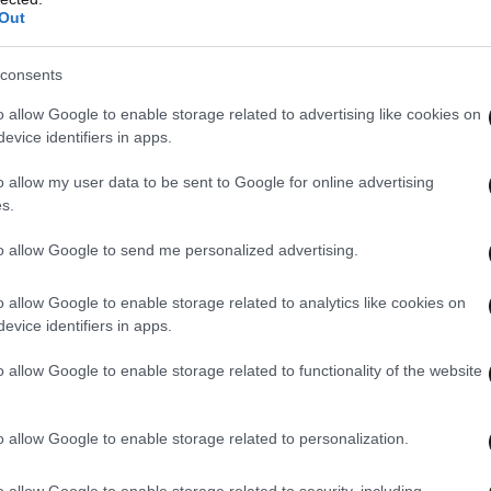
Out
consents
o allow Google to enable storage related to advertising like cookies on
evice identifiers in apps.
o allow my user data to be sent to Google for online advertising
s.
to allow Google to send me personalized advertising.
o allow Google to enable storage related to analytics like cookies on
evice identifiers in apps.
o allow Google to enable storage related to functionality of the website
οδο» και το τέλος των
o allow Google to enable storage related to personalization.
o allow Google to enable storage related to security, including