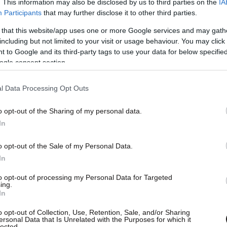
. This information may also be disclosed by us to third parties on the
IA
ικά στον Πρωθυπουργό, η ανακοίνωση
Participants
that may further disclose it to other third parties.
 κ. Πρωθυπουργέ. Αποδειχτήκατε άριστος
 that this website/app uses one or more Google services and may gath
οκατόχου σας στη χειραγώγηση των θεσμών,
including but not limited to your visit or usage behaviour. You may click 
 αρχές, στις συνταγματικές ακροβασίες, στο
 to Google and its third-party tags to use your data for below specifi
ogle consent section.
αμία να εγγυηθείτε στους πολίτες μια ασφαλή
l Data Processing Opt Outs
o opt-out of the Sharing of my personal data.
In
o opt-out of the Sale of my Personal Data.
In
to opt-out of processing my Personal Data for Targeted
ing.
In
o opt-out of Collection, Use, Retention, Sale, and/or Sharing
ersonal Data that Is Unrelated with the Purposes for which it
lected.