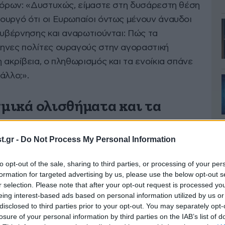
υνόρων: «Δυστυχώς, είμαστε στη δυσάρεστη θέση
ουργό ότι οι Ευρωπαίοι όντως μένουν άναυδοι
κυβέρνησης και αναρωτιούνται: Πώς τα
ηνες πολίτες ουραγούς στην αγοραστική
 ακρίβεια, ο πληθωρισμός και τα ενοίκια σπάνε
άλλο;».
σμικά ολισθήματα και τα
.gr -
Do Not Process My Personal Information
ική της κυβέρνησης να ταυτίζει τη στάση του
, κατηγορώντας τον
Κυριάκο Μητσοτάκη
ότι
to opt-out of the sale, sharing to third parties, or processing of your per
formation for targeted advertising by us, please use the below opt-out s
ακτικές που ο ίδιος κάποτε κατήγγειλε. Η
r selection. Please note that after your opt-out request is processed y
 μια πορεία που πλήττει το κύρος της χώρας και
eing interest-based ads based on personal information utilized by us or
.
disclosed to third parties prior to your opt-out. You may separately opt-
losure of your personal information by third parties on the IAB’s list of