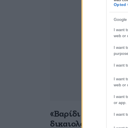
Opted 
Google 
I want t
web or d
I want t
purpose
I want 
I want t
web or d
I want t
or app.
«Βαρίδι για την πρό
I want t
δικαιολογιών
I want t