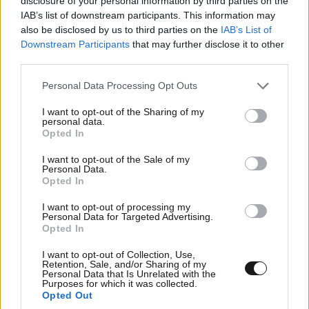
disclosure of your personal information by third parties on the
IAB’s list of downstream participants. This information may
also be disclosed by us to third parties on the
IAB’s List of
Downstream Participants
that may further disclose it to other
third parties.
Please note that this website/app uses one or more Google
Personal Data Processing Opt Outs
services and may gather and store information including but
not limited to your visit or usage behaviour. You may click to
I want to opt-out of the Sharing of my
personal data.
grant or deny consent to Google and its third-party tags to
Opted In
use your data for below specified purposes in below Google
Το βράδυ ακούς τον μπούφο, την μεγαλύτερη
consent section.
I want to opt-out of the Sale of my
Personal Data.
κουκουβάγια της Ευρώπης. Στον ποταμό, ερωδιοί
Opted In
και κορμοράνοι ψαρεύουν με αξιοπρέπεια, και αν
έχεις τύχη, θα ξεχωρίσεις τον μαυροπελαργό, έναν
I want to opt-out of processing my
Personal Data for Targeted Advertising.
από τους πιο σπάνιους και ντροπαλούς επισκέπτες
Opted In
του δάσους, που εμφανίζεται μόνο εκεί όπου ο
I want to opt-out of Collection, Use,
άνθρωπος δεν έχει ενοχλήσει. Το να τον δεις να πετά
Retention, Sale, and/or Sharing of my
Personal Data that Is Unrelated with the
πάνω από το ποτάμι είναι από εκείνες τις στιγμές
Purposes for which it was collected.
Opted Out
που θυμάσαι