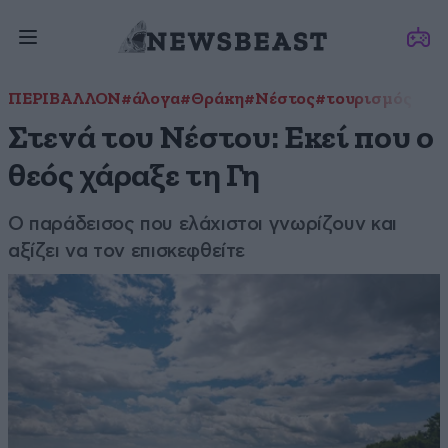
ΠΕΡΙΒΑΛΛΟΝ
#άλογα
#Θράκη
#Νέστος
#τουρισμός
Στενά του Νέστου: Eκεί που ο
θεός χάραξε τη Γη
Ο παράδεισος που ελάχιστοι γνωρίζουν και
αξίζει να τον επισκεφθείτε