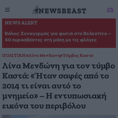
NEWS ALERT
Βόλος: Συναγερμός για φωτιά στο Βελεστίνο –
40 πυροσβέστες στη μάχη με τις φλόγες
ΠΟΛΙΤΙΚΗ
#Λίνα Μενδώνη
#Τύμβος Καστά
Λίνα Μενδώνη για τον τύμβο
Καστά: «Ήταν σαφές από το
2014 τι είναι αυτό το
μνημείο» – Η εντυπωσιακή
εικόνα του περιβόλου