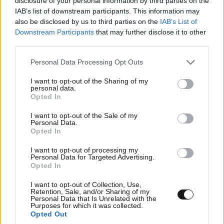
disclosure of your personal information by third parties on the
IAB’s list of downstream participants. This information may
also be disclosed by us to third parties on the
IAB’s List of
Downstream Participants
that may further disclose it to other
third parties.
Please note that this website/app uses one or more Google
Personal Data Processing Opt Outs
services and may gather and store information including but
not limited to your visit or usage behaviour. You may click to
I want to opt-out of the Sharing of my
personal data.
grant or deny consent to Google and its third-party tags to
Opted In
use your data for below specified purposes in below Google
consent section.
I want to opt-out of the Sale of my
Personal Data.
Opted In
I want to opt-out of processing my
Personal Data for Targeted Advertising.
Αδ. Γεωργιάδης από Ρόδο: «Σε ενάμιση χρόνο,
Opted In
το νοσοκομείο θα είναι καινούργιο» – Έρχονται
15 νοσηλευτές και ενισχύεται το Ακτινολογικό
I want to opt-out of Collection, Use,
Retention, Sale, and/or Sharing of my
Personal Data that Is Unrelated with the
Purposes for which it was collected.
Opted Out