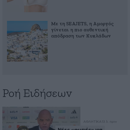
Με τη SEAJETS, η Αμοργός
γίνεται η πιο αυθεντική
απόδραση των Κυκλάδων
Ροή Ειδήσεων
ΑΘΛΗΤΙΚΑ
13 λ. πριν
Νέες «φωτιές» για