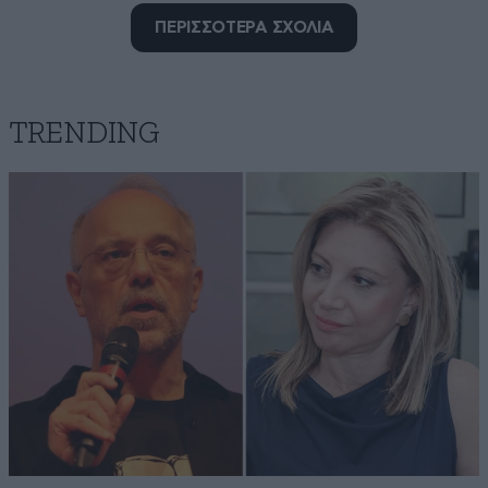
Ο ΡΕΑΛΙΣΤΗΣ
10·05·2026 22:40
ΠΕΡΙΣΣΟΤΕΡΑ ΣΧΟΛΙΑ
Δεν μπορώ να καταλάβω με τι μας ψεκάζουν
Απαντήστε
0
0
TRENDING
Αραντις
10·05·2026 19:32
Δεν θέλουν να φανερωθει η αλήθεια. Η Ελλάς το
κέντρο πολιτισμού της ανθρωπότητας. Αλλά όσο και
αν τη θάβουν η αλήθεια θα φανερωθει .Το φως του
πολιτισμού των αρχαίων Ελλήνων θα λάμψει πάλι
όταν θα έρθει η κατάλληλη στιγμή όταν θα
θυμηθούμε ποιοι είμαστε. Όταν θα γίνουμε πάλι
ΕΛΛΗΝΕΣ.
Απαντήστε
0
0