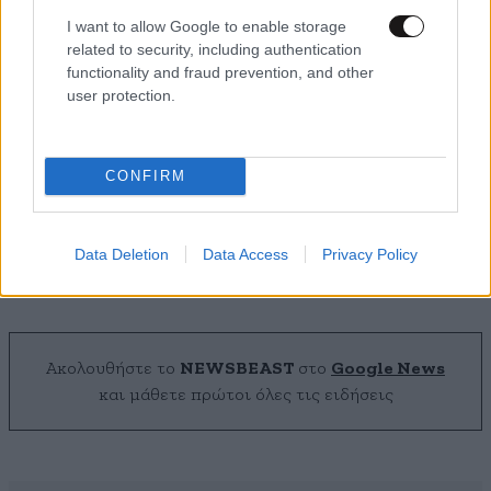
I want to allow Google to enable storage
related to security, including authentication
functionality and fraud prevention, and other
user protection.
CONFIRM
Α. Σκέρτσος: Θρηνούμε για τις ζωές των
πυροσβεστών και των πιλότων που χάθηκαν
Data Deletion
Data Access
Privacy Policy
Ακολουθήστε το
NEWSBEAST
στο
Google News
και μάθετε πρώτοι όλες τις ειδήσεις