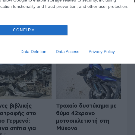
cation functionality and fraud prevention, and other user protection.
CONFIRM
 ΤΗΝ ΕΛΛΑΔΑ
ΟΛΑ ΤΑ ΑΡΘΡΑ
Data Deletion
Data Access
Privacy Policy
νες βιβλικής
Τροχαίο δυστύχημα με
αστροφής στο
θύμα 42χρονο
ο Γερμενό:
μοτοσικλετιστή στη
ινα σπίτια για
Μύκονο