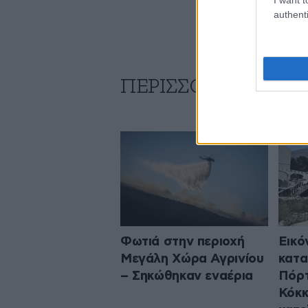
authenti
ΠΕΡΙΣΣΟΤΕΡΑ ΑΠΟ
Φωτιά στην περιοχή
Εικό
Μεγάλη Χώρα Αγρινίου
κατ
– Σηκώθηκαν εναέρια
Πόρτ
Κόκκ