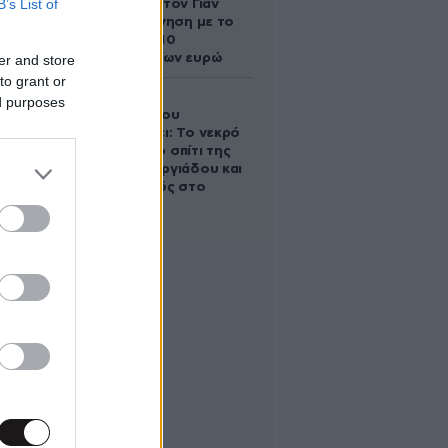
B’s List of
διαμάχη με τον Γιάν
Τοπς – Η κίνηση με το
άλογο των 10
εκατομμυρίων ευρώ
er and store
to grant or
Ο Στράτος
ed purposes
Τζώρτζογλου
αποκαλύπτει: Το νεκρό
έμβρυο στο σπίτι της
Μαρίας Γεωργιάδου και
ο εγκλεισμός στο
ψυχιατρείο