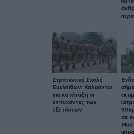
κατε
άνθρ
περι
Στρατιωτική Σχολή
Ενδε
Ευελπίδων: Καλούνται
σήμε
για κατάταξη οι
εκτί
επιτυχόντες των
ιατρ
εξετάσεων
90χρ
σε κ
Μυστ
υποσ