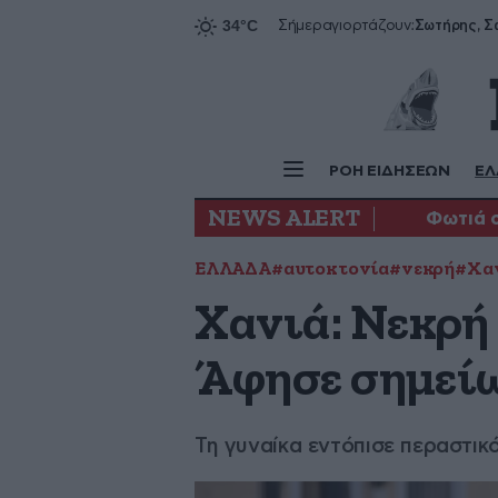
Σήμερα
γιορτάζουν:
ΡΟΗ ΕΙΔΗΣΕΩΝ
ΕΛ
NEWS ALERT
Φωτιά 
ΕΛΛΑΔΑ
#αυτοκτονία
#νεκρή
#Χα
Χανιά: Νεκρή
Άφησε σημείω
Τη γυναίκα εντόπισε περαστικ