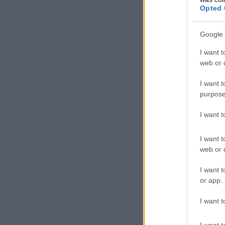
Opted 
Google 
I want t
web or d
I want t
purpose
I want 
I want t
web or d
I want t
or app.
I want t
I want t