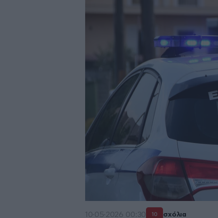
10·05·2026 00:30
σχόλια
10