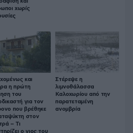
δάφιση και
ωποι χωρίς
ουσίες
χομένως και
Στέρεψε η
ρα η πρώτη
λιμνοθάλασσα
μηση του
Καλοχωρίου από την
οδικαστή για τον
παρατεταμένη
ονο που βρέθηκε
ανομβρία
αταψύκτη στον
ρά – Τι
τηρίζει ο γιος του