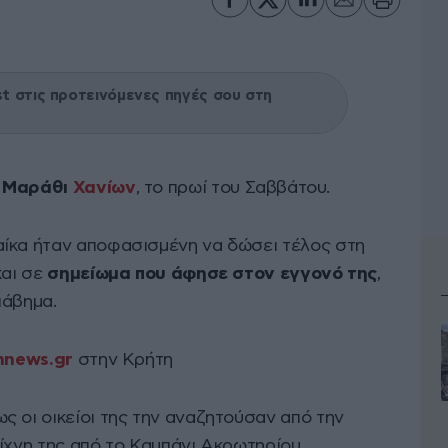
 στις προτεινόμενες πηγές σου στη
ο
Μαράθι
Χανίων
, το πρωί του Σαββάτου.
αίκα ήταν αποφασισμένη να δώσει τέλος στη
και σε
σημείωμα που άφησε στον εγγονό της
,
ιάβημα.
hnews.gr
στην Κρήτη
ς οι οικείοι της την αναζητούσαν από την
ίχνη της από το Καμπάνι Ακρωτηρίου.