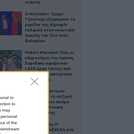
στάχτη
Ο Ντόναλντ Τραμπ
Τζούνιορ εξαγόρασε το
μερίδιο της Κίμπερλι
Γκίλφοϊλ στην πολυτελή
έπαυλη των 13,6 εκατ.
δολαρίων
Παλάτι Marivent: Πώς οι
κληρονόμοι του Ιωάννη
Σαριδάκη αφαίρεσαν
1.300 έργα τέχνης από
τη βασιλική οικογένεια
της Ισπανίας
Ο Άλεκ Μπάλντουιν
ζήτησε από τη σύζυγό
sonal or
του να κάνουν ακόμα
ection to
ένα παιδί – Η επική
ou may
αντίδρασή της
 personal
out of the
Αθηνά Ωνάση: Η
 downstream
απρόσμενη εξέλιξη στη