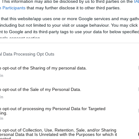
. This information may also be disclosed by us to third parties on the
IA
Participants
that may further disclose it to other third parties.
 that this website/app uses one or more Google services and may gath
including but not limited to your visit or usage behaviour. You may click 
 to Google and its third-party tags to use your data for below specifi
ogle consent section.
l Data Processing Opt Outs
o opt-out of the Sharing of my personal data.
In
o opt-out of the Sale of my Personal Data.
In
to opt-out of processing my Personal Data for Targeted
ing.
In
o opt-out of Collection, Use, Retention, Sale, and/or Sharing
ersonal Data that Is Unrelated with the Purposes for which it
lected.