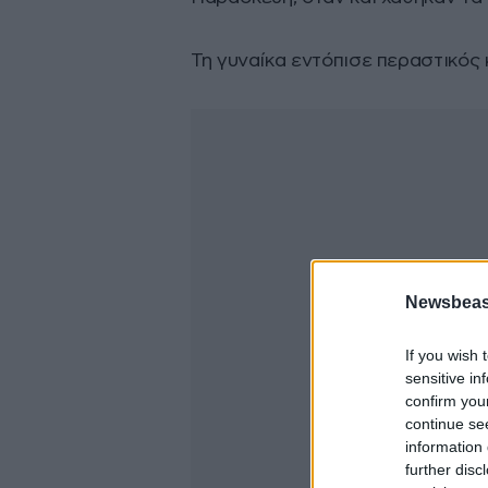
Τη γυναίκα εντόπισε περαστικός 
Newsbeast
If you wish 
sensitive in
confirm you
continue se
information 
further disc