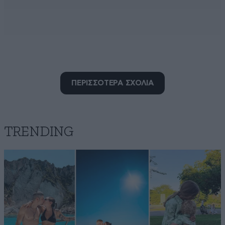
Πέτρος Πέτρος
ΠΕΡΙΣΣΟΤΕΡΑ ΣΧΟΛΙΑ
09·05·2026 08:23
Μας ζαλίσατε με τη νύφη του Ζαβού, χάσαμε την
διάνοια της δημοσιογραφίας 😂
TRENDING
Απαντήστε
0
1
Γκουρας
08·05·2026 23:44
Οπως έλεγε ο μεγάλος Βέγγος ΄΄αφήστε την χήρα,
πονάει..΄΄οπότε ας ψάλλουμε και μεις έμπλεοι εθνικής