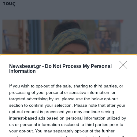
τους
Newsbeast.gr -
Do Not Process My Personal
Information
If you wish to opt-out of the sale, sharing to third parties, or
processing of your personal or sensitive information for
targeted advertising by us, please use the below opt-out
section to confirm your selection. Please note that after your
Μαρία Εκμεκτσίογλου: «17 λευκά τριαντάφυλλα
opt-out request is processed you may continue seeing
interest-based ads based on personal information utilized by
για έναν χρόνο» από τον σύζυγό της στην
us or personal information disclosed to third parties prior to
Κωνσταντινούπολη
your opt-out. You may separately opt-out of the further