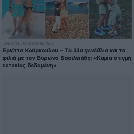
υπερηφάνειας το ΄΄αι γενεαί πάσαι΄΄ για να μπούμε
στο πένθιμο κλίμα των ημερών που σκά-ει συγκίνησης
πέραν της αντικειμενικότητας(εδώ βήχουμε
ελεύθερα). Για να βγούμε πάντως δεν χρειάζεται
ιδιαίτερη προσπάθεια αφού η πρωϊνή ζώνη προσφέρει
άφθονο γέλιο πάντα με Αρη πρωτοψάλτη... Ο μπάρμπα
LIFESTYLE
08·08·2026 19:12
Αντρέας που ..κελαηδάει σχεδόν καθημερινά και έχει
Εριέττα Κούρκουλου – Τα 33α γενέθλια και τα
αναλάβει το δεκατιανό...,έρχεται με δύναμη από τον
φιλιά με τον Βύρωνα Βασιλειάδη: «Καμία στιγμή
πάγκο μπας και ξορκίσει τον μόνιμο εφιάλτη του (και
ευτυχίας δεδομένη»
σύσσωμου του πρακτορείου) Αλέξη,έχει αναλάβει τα
υπόλοιπα της ανύψωσης του ηθικού και της
παρηγοριάς.. Εκτιμήσεις σκουπιδοτενεκέ καφενείου
με αριθμολογία επιπέδου Μονόπολης,οπότε Σία και
αράξαμε...
Απαντήστε
0
0