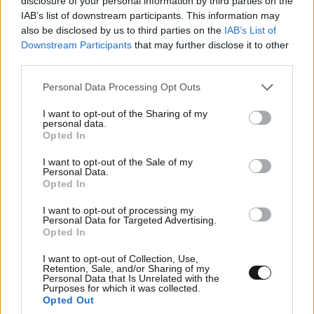
disclosure of your personal information by third parties on the
IAB’s list of downstream participants. This information may
also be disclosed by us to third parties on the
IAB’s List of
Downstream Participants
that may further disclose it to other
third parties.
Please note that this website/app uses one or more Google
Personal Data Processing Opt Outs
services and may gather and store information including but
not limited to your visit or usage behaviour. You may click to
I want to opt-out of the Sharing of my
personal data.
grant or deny consent to Google and its third-party tags to
Opted In
use your data for below specified purposes in below Google
consent section.
I want to opt-out of the Sale of my
Personal Data.
Opted In
Κωνσταντίνος Αργυρός και Αλεξάνδρα Νίκα: Οι
I want to opt-out of processing my
Personal Data for Targeted Advertising.
καλοκαιρινές στιγμές με τα δύο παιδιά τους
Opted In
πάνω στο γιοτ
I want to opt-out of Collection, Use,
Retention, Sale, and/or Sharing of my
Personal Data that Is Unrelated with the
Purposes for which it was collected.
Opted Out