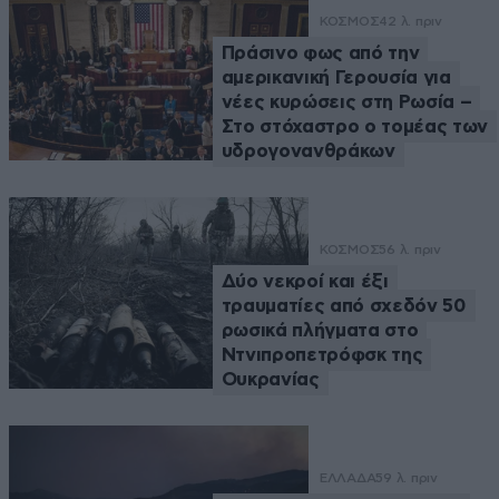
ΚΟΣΜΟΣ
42 λ. πριν
Πράσινο φως από την
αμερικανική Γερουσία για
νέες κυρώσεις στη Ρωσία –
Στο στόχαστρο ο τομέας των
υδρογονανθράκων
ΚΟΣΜΟΣ
56 λ. πριν
Δύο νεκροί και έξι
τραυματίες από σχεδόν 50
ρωσικά πλήγματα στο
Ντνιπροπετρόφσκ της
Ουκρανίας
ΕΛΛΑΔΑ
59 λ. πριν