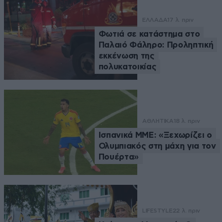
ΕΛΛΑΔΑ
17 λ. πριν
Φωτιά σε κατάστημα στο
Παλαιό Φάληρο: Προληπτική
εκκένωση της
πολυκατοικίας
ΑΘΛΗΤΙΚΑ
18 λ. πριν
Ισπανικά ΜΜΕ: «Ξεχωρίζει ο
Ολυμπιακός στη μάχη για τον
Πουέρτα»
LIFESTYLE
22 λ. πριν