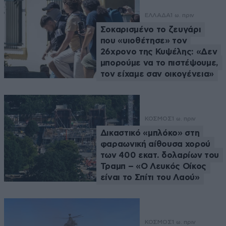
ΕΛΛΑΔΑ
1 ω. πριν
Σοκαρισμένο το ζευγάρι
που «υιοθέτησε» τον
26χρονο της Κυψέλης: «Δεν
μπορούμε να το πιστέψουμε,
τον είχαμε σαν οικογένεια»
ΚΟΣΜΟΣ
1 ω. πριν
Δικαστικό «μπλόκο» στη
φαραωνική αίθουσα χορού
των 400 εκατ. δολαρίων του
Τραμπ – «Ο Λευκός Οίκος
είναι το Σπίτι του Λαού»
ΚΟΣΜΟΣ
1 ω. πριν