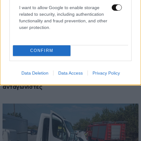
I want to allow Google to enable storage
related to security, including authentication
functionality and fraud prevention, and other
user protection.
CONFIRM
ΑΘΛΗΤΙΚΑ
07·08·2026 15:45
Η οργή για Γουόκαπ, το μέλλον του Ιωαννίδη
Data Deletion
Data Access
Privacy Policy
και τα χαμόγελα στην ΑΕΚ βλέποντας τους
ανταγωνιστές