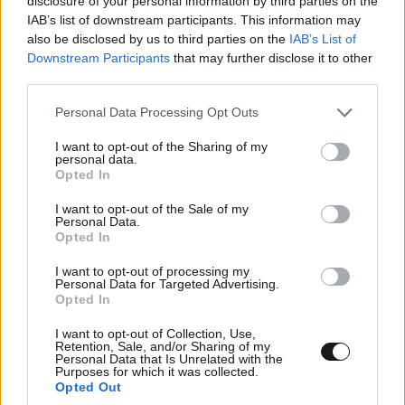
disclosure of your personal information by third parties on the
IAB’s list of downstream participants. This information may
also be disclosed by us to third parties on the
IAB’s List of
Downstream Participants
that may further disclose it to other
third parties.
Please note that this website/app uses one or more Google
Personal Data Processing Opt Outs
services and may gather and store information including but
not limited to your visit or usage behaviour. You may click to
I want to opt-out of the Sharing of my
personal data.
grant or deny consent to Google and its third-party tags to
Opted In
use your data for below specified purposes in below Google
consent section.
I want to opt-out of the Sale of my
Personal Data.
Opted In
I want to opt-out of processing my
LIFESTYLE
07·08·2026 18:48
Personal Data for Targeted Advertising.
Ξεσπά ο Χρήστος Δάντης: «Δεν περίμενα την
Opted In
αχαριστία των ανθρώπων του χώρου»
I want to opt-out of Collection, Use,
Retention, Sale, and/or Sharing of my
Personal Data that Is Unrelated with the
Purposes for which it was collected.
Opted Out