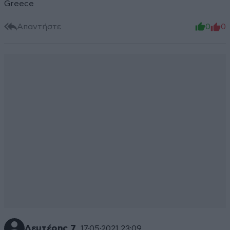
Greece
Απαντήστε
0
0
Λευτέρης 7
17·05·2021 23:09