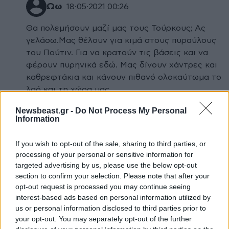
Ωω
18·05·2021 00:26
Θα πολεμήσουν μαζί μας τους Τούρκους; Ας
γελάσω.Μας θέλουν για κιμά στους πυραύλους
του Πούτιν. Για να κρατούν τις βάσεις και να
φέρουν πυρηνικά εδώ. Μας δίνουν χάντρες και
καθρεφτάκια και κάνουν πιθανό ολοκαύτωμα το
λαό και τη χώρα μας.
Newsbeast.gr -
Do Not Process My Personal
Απαντήστε
0
0
Information
Μα ο Πούτιν
18·05·2021 07:49
If you wish to opt-out of the sale, sharing to third parties, or
processing of your personal or sensitive information for
Είναι φίλος μας! Τι; Επειδή εξοπλίζει τους
targeted advertising by us, please use the below opt-out
Τούρκους ; Όχι βρε παιδί μου! Οι πυραυλοί
section to confirm your selection. Please note that after your
του θα έχουν ... λουλούδια !
opt-out request is processed you may continue seeing
interest-based ads based on personal information utilized by
us or personal information disclosed to third parties prior to
Απαντήστε
0
0
your opt-out. You may separately opt-out of the further