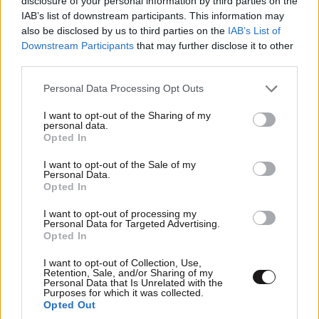
disclosure of your personal information by third parties on the
IAB’s list of downstream participants. This information may
also be disclosed by us to third parties on the
IAB’s List of
TRENDING
Downstream Participants
that may further disclose it to other
third parties.
Please note that this website/app uses one or more Google
Personal Data Processing Opt Outs
services and may gather and store information including but
not limited to your visit or usage behaviour. You may click to
I want to opt-out of the Sharing of my
personal data.
grant or deny consent to Google and its third-party tags to
Opted In
use your data for below specified purposes in below Google
consent section.
I want to opt-out of the Sale of my
Personal Data.
Opted In
I want to opt-out of processing my
Personal Data for Targeted Advertising.
Opted In
I want to opt-out of Collection, Use,
Retention, Sale, and/or Sharing of my
LIFESTYLE
08·08·2026 19:12
Personal Data that Is Unrelated with the
Purposes for which it was collected.
Εριέττα Κούρκουλου – Τα 33α γενέθλια και τα
Opted Out
φιλιά με τον Βύρωνα Βασιλειάδη: «Καμία στιγμή