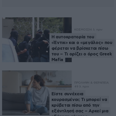
ΚΟΣΜΟΣ
34 λ. πριν
Η αυτοκρατορία του
«Έντικ» και ο «μεγάλος» που
φέρεται να βρίσκεται πίσω
του – Τι ορίζει ο όρος Greek
Mafia
ΠΡΟΛΗΨΗ & ΘΕΡΑΠΕΙΑ
49 λ. πριν
Είστε συνέχεια
κουρασμένοι; Τι μπορεί να
κρύβεται πίσω από την
εξάντλησή σας – Αρκεί μια