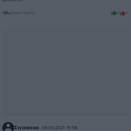
Απαντήστε
0
0
Σιγααααα
08·05·2021 19:58