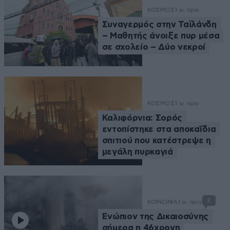
ΚΟΣΜΟΣ
1 ω. πριν
Συναγερμός στην Ταϊλάνδη
– Μαθητής άνοιξε πυρ μέσα
σε σχολείο – Δύο νεκροί
ΚΟΣΜΟΣ
1 ω. πριν
Καλιφόρνια: Σορός
εντοπίστηκε στα αποκαΐδια
σπιτιού που κατέστρεψε η
μεγάλη πυρκαγιά
2
ΚΟΙΝΩΝΙΑ
1 ω. πριν
Ενώπιον της Δικαιοσύνης
σήμερα η 46χρονη