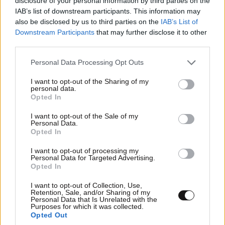
disclosure of your personal information by third parties on the
IAB’s list of downstream participants. This information may
also be disclosed by us to third parties on the
IAB’s List of
Downstream Participants
that may further disclose it to other
third parties.
Please note that this website/app uses one or more Google
Personal Data Processing Opt Outs
services and may gather and store information including but
not limited to your visit or usage behaviour. You may click to
I want to opt-out of the Sharing of my
personal data.
grant or deny consent to Google and its third-party tags to
Opted In
use your data for below specified purposes in below Google
consent section.
I want to opt-out of the Sale of my
Personal Data.
Opted In
I want to opt-out of processing my
Personal Data for Targeted Advertising.
Opted In
I want to opt-out of Collection, Use,
Retention, Sale, and/or Sharing of my
Personal Data that Is Unrelated with the
Purposes for which it was collected.
Opted Out