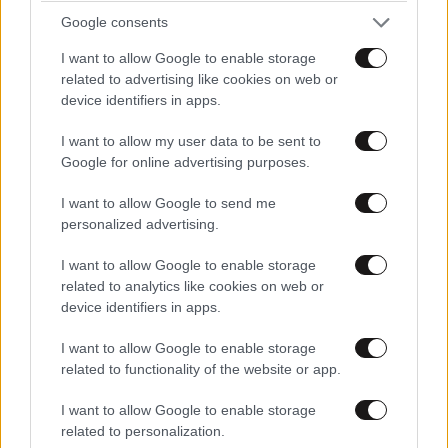
Google consents
I want to allow Google to enable storage
related to advertising like cookies on web or
device identifiers in apps.
I want to allow my user data to be sent to
Google for online advertising purposes.
I want to allow Google to send me
personalized advertising.
I want to allow Google to enable storage
ΕΛΛΑΔΑ
06·08·2026 21:47
related to analytics like cookies on web or
Τραγωδία στα Μάλια: «Ο πανικός τη σκότωσε»
device identifiers in apps.
– Τι λένε μάρτυρες για τη 42χρονη Ολλανδή
I want to allow Google to enable storage
που πνίγηκε προσπαθώντας να σώσει τη φίλη
related to functionality of the website or app.
της
I want to allow Google to enable storage
related to personalization.