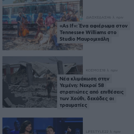
ΔΙΑΣΚΕΔΑΣΗ
6 λ. πριν
«As If»: Ένα αφιέρωμα στον
Tennessee Williams στο
Studio Μαυρομιχάλη
ΚΟΣΜΟΣ
18 λ. πριν
Νέα κλιμάκωση στην
Υεμένη: Νεκροί 58
στρατιώτες από επιθέσεις
των Χούθι, δεκάδες οι
τραυματίες
LIFESTYLE
22 λ. πριν