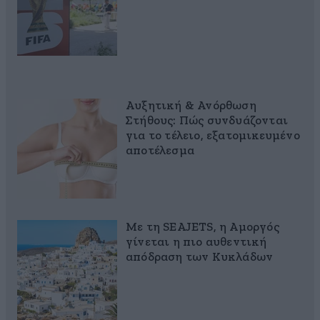
Αυξητική & Ανόρθωση
Στήθους: Πώς συνδυάζονται
για το τέλειο, εξατομικευμένο
αποτέλεσμα
Με τη SEAJETS, η Αμοργός
γίνεται η πιο αυθεντική
απόδραση των Κυκλάδων