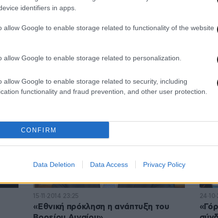
evice identifiers in apps.
o allow Google to enable storage related to functionality of the website
07·03·2015 15:17
19·02·
o allow Google to enable storage related to personalization.
Αποκομμένοι οι κάτοικοι της Κάσου
Επί 
συνδ
o allow Google to enable storage related to security, including
cation functionality and fraud prevention, and other user protection.
CONFIRM
Data Deletion
Data Access
Privacy Policy
15·11·2014 23:25
24·10
«Εθνική πρόκληση η ανάπτυξη του
«Γόρ
Βορείου Αιγαίου»
σύνδ