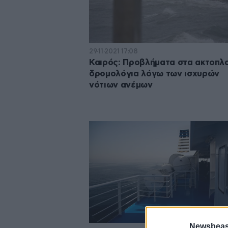
29·11·2021 17:08
Καιρός: Προβλήματα στα ακτοπλ
δρομολόγια λόγω των ισχυρών
νότιων ανέμων
Newsbeast