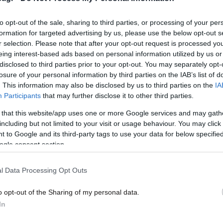
15·04·2020 00:51
23·03
να
Επιπλέον χρηματοδότηση 15 εκατ.
Οκτώ
to opt-out of the sale, sharing to third parties, or processing of your per
ευρώ για την ακτοπλοϊκή σύνδεση
διασ
formation for targeted advertising by us, please use the below opt-out s
των νησιωτικών περιοχών
προσ
r selection. Please note that after your opt-out request is processed y
κατα
eing interest-based ads based on personal information utilized by us or
disclosed to third parties prior to your opt-out. You may separately opt-
losure of your personal information by third parties on the IAB’s list of
. This information may also be disclosed by us to third parties on the
IA
Participants
that may further disclose it to other third parties.
 that this website/app uses one or more Google services and may gath
including but not limited to your visit or usage behaviour. You may click 
 to Google and its third-party tags to use your data for below specifi
ogle consent section.
l Data Processing Opt Outs
10·01·2018 22:10
06·12·
ων
«Μεγάλο πλήγμα η διακοπή
Έρχε
o opt-out of the Sharing of my personal data.
ακτοπλοϊκής σύνδεσης Σποράδων –
Κέρκ
In
Θεσσαλονίκης»
Ζακ