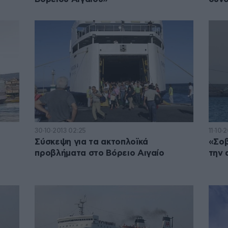
30·10·2013 02:25
11·10·
Σύσκεψη για τα ακτοπλοϊκά
«Σοβ
προβλήματα στο Βόρειο Αιγαίο
την 