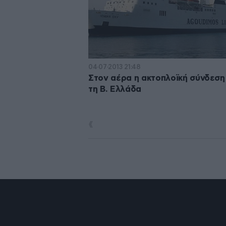
04·07·2013 21:48
Στον αέρα η ακτοπλοϊκή σύνδεση
τη Β. Ελλάδα