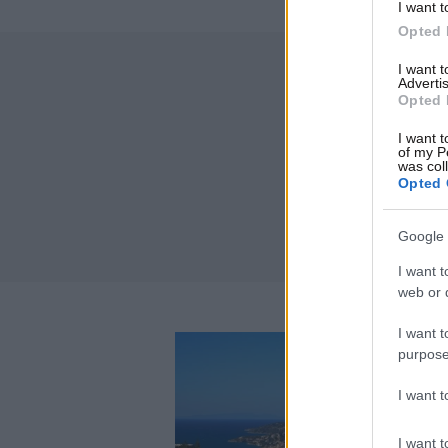
I want t
Opted 
I want 
Advertis
Opted 
I want t
of my P
was col
Opted 
Google 
I want t
web or d
I want t
purpose
I want 
I want t