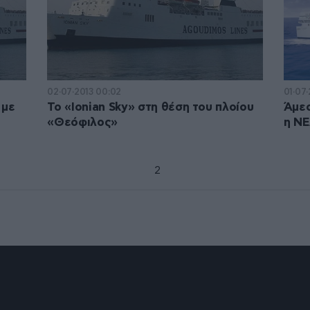
02·07·2013 00:02
01·07·
 με
Το «Ionian Sky» στη θέση του πλοίου
Άμεσ
«Θεόφιλος»
η Ν
1
2