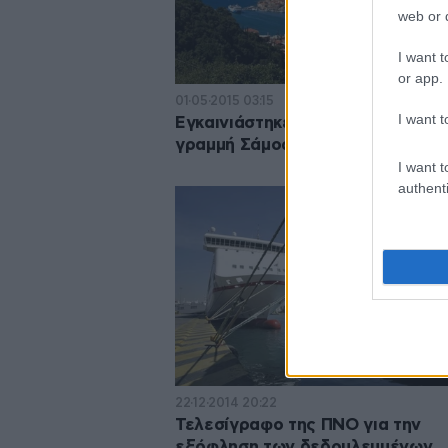
web or d
I want t
or app.
01·05·2015 03:15
I want t
Εγκαινιάστηκε η νέα ακτοπλοϊκή
γραμμή Σάμος – Δωδεκάνησα
I want t
authenti
22·12·2014 20:22
Τελεσίγραφο της ΠΝΟ για την
εξόφληση των δεδουλευμένων