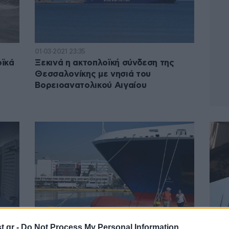
01·03·2021 23:35
οϊκά
Ξεκινά η ακτοπλοϊκή σύνδεση της
Θεσσαλονίκης με νησιά του
Βορειοανατολικού Αιγαίου
.gr -
Do Not Process My Personal Information