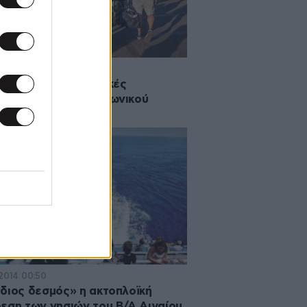
2015 16:37
τάπητος οι ακτοπλοϊκές
έσεις του Αργοσαρωνικού
·2014 00:50
διος δεσμός» η ακτοπλοϊκή
εση των νησιών του Β/Α Αιγαίου