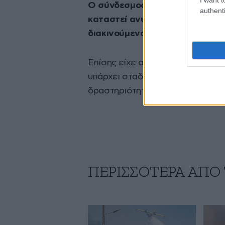
Ο σύνδεσμος των ακτοοπλόων, τό
authenti
καταστεί ανύπαρκτη καθώς θα π
διακινούμενους για λόγους υγε
Επίσης είχε αναφέρει ότι σε ό,τ
υπάρχει σταδιακή καθημερινή με
δραστηριότητος, αλλά και άλλων
ΠΕΡΙΣΣΟΤΕΡΑ ΑΠΟ