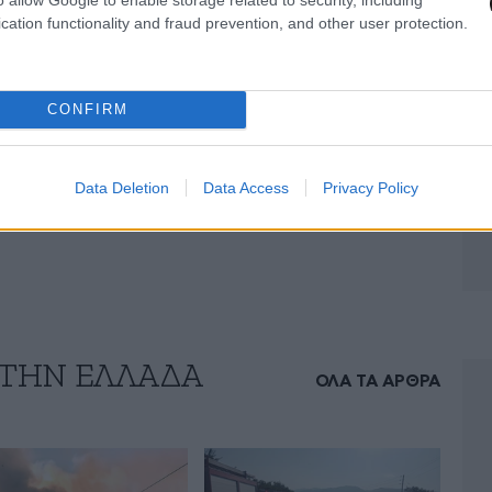
νιζε επίσης, ότι η επιβατική κίνηση θα
cation functionality and fraud prevention, and other user protection.
εριοριστεί στους κατ’ ανάγκη
ίας ή άλλα πολύ σοβαρά θέματα.
CONFIRM
ι αφορά τη διακίνηση φορτηγών αυτοκινήτων,
ίωση λόγω της υποχώρησης της οικοδομικής
Data Deletion
Data Access
Privacy Policy
 δραστηριοτήτων στα νησιά.
 ΤΗΝ ΕΛΛΑΔΑ
ΟΛΑ ΤΑ ΑΡΘΡΑ