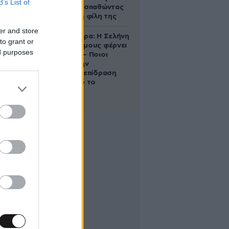
B’s List of
πνίγηκε προσπαθώντας
να σώσει τη φίλη της
er and store
Ζώδια σήμερα: Η Σελήνη
to grant or
στους Διδύμους φέρνει
ed purposes
ανατροπές – Ποιοι
δέχονται την
ευεργετική επίδραση
του Δία από το
απόγευμα;