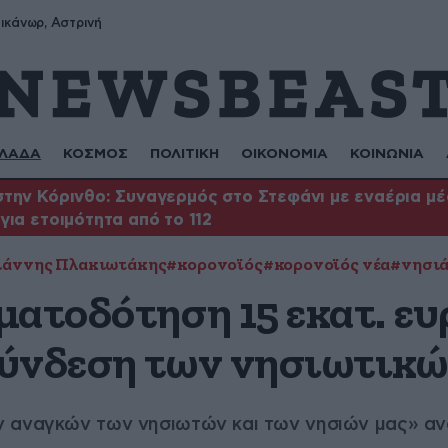
ικάνωρ, Αστρινή
ΛΑΔΑ
ΚΟΣΜΟΣ
ΠΟΛΙΤΙΚΗ
ΟΙΚΟΝΟΜΙΑ
ΚΟΙΝΩΝΙΑ
την Κόρινθο: Συναγερμός στο Στεφάνι με εναέρια μέ
για ετοιμότητα από το 112
ιάννης Πλακιωτάκης
#κορονοϊός
#κορονοϊός νέα
#νησι
ατοδότηση 15 εκατ. ευ
ύνδεση των νησιωτικώ
 αναγκών των νησιωτών και των νησιών μας» αν