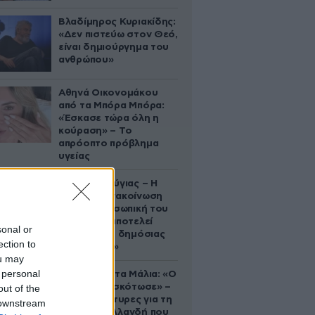
Βλαδίμηρος Κυριακίδης:
«Δεν πιστεύω στον Θεό,
είναι δημιούργημα του
ανθρώπου»
Αθηνά Οικονομάκου
από τα Μπόρα Μπόρα:
«Έσκασε τώρα όλη η
κούραση» – Το
απρόοπτο πρόβλημα
υγείας
Χρίστος Κούγιας – Η
αυστηρή ανακοίνωση
για την προσωπική του
ζωή: «Δεν αποτελεί
sonal or
αντικείμενο δημόσιας
ection to
συζήτησης»
ou may
 personal
Τραγωδία στα Μάλια: «Ο
πανικός τη σκότωσε» –
out of the
Τι λένε μάρτυρες για τη
 downstream
42χρονη Ολλανδή που