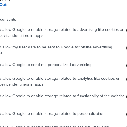
Out
consents
o allow Google to enable storage related to advertising like cookies on
ας και Νησιωτικής Πολιτικής σε συνεργασία με
evice identifiers in apps.
γάζεται ειδικό πρόγραμμα – καθεστώς, για την
o allow my user data to be sent to Google for online advertising
ιρήσεων που πλήττονται προκειμένου να
s.
ια τις ζημιές του κλάδου από την πανδημία του
to allow Google to send me personalized advertising.
ας ευρωπαϊκούς πόρους.
o allow Google to enable storage related to analytics like cookies on
ιχειρήσεων Επιβατηγού Ναυτιλίας( ΣΕΕΝ) σε
evice identifiers in apps.
 υπουργό Ναυτιλίας αλλά και τα συναρμόδια
o allow Google to enable storage related to functionality of the website
αλιστεί η οικονομική ενίσχυση των ακτοπλοϊκών
20, ούτως ώστε να εξασφαλισθεί η κάλυψη των
o allow Google to enable storage related to personalization.
ιών.
o allow Google to enable storage related to security, including