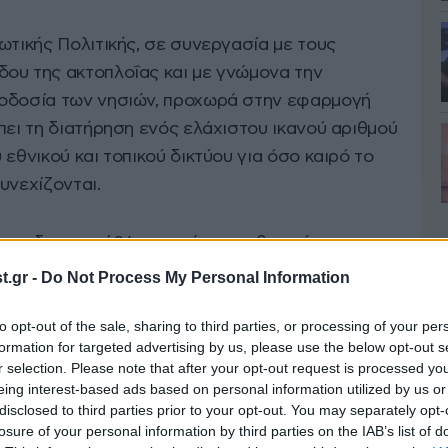
ωτικής Πολιτικής, σε συνεργασία με τους
ου της ακτοπλοΐας και με γνώμονα την
φοδοσία των νησιών, προχωρά στην εφαρμογή
πει τη διατήρηση ενός ελάχιστου ικανού αριθμού
εθνικού και τοπικού δικτύου για όσο καιρό το
υνεχίζονται.
ροσδιοριστεί 36 γραμμές του εθνικού και
 δικτύου, για τις οποίες θα επιδοτηθεί η
.gr -
Do Not Process My Personal Information
κτοπλοΐας
, όταν αυτό δε θα είναι δυνατό να
to opt-out of the sale, sharing to third parties, or processing of your per
 εταιρίες με παράλληλη δήλωση αδυναμίας τους.
formation for targeted advertising by us, please use the below opt-out s
r selection. Please note that after your opt-out request is processed y
eing interest-based ads based on personal information utilized by us or
disclosed to third parties prior to your opt-out. You may separately opt-
losure of your personal information by third parties on the IAB’s list of