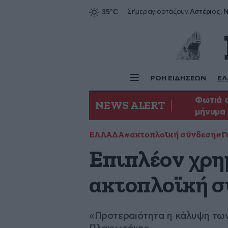
Αστέριος, Ν
Σήμερα
γιορτάζουν:
ΡΟΗ ΕΙΔΗΣΕΩΝ
ΕΛ
Φωτιά σ
NEWS ALERT
μήνυμα 
ΕΛΛΑΔΑ
#ακτοπλοϊκή σύνδεση
#Γ
Επιπλέον χρημ
ακτοπλοϊκή σ
«Προτεραιότητα η κάλυψη των