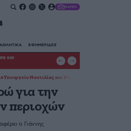
GAMES
ΑΘΛΗΤΙΚΑ
ΕΦΗΜΕΡΙΔΕΣ
σα και
Φωτιά στη Θεσσαλονίκη: Μεγάλη κ
με εναέρια μέσα
ά
#Υπουργείο Ναυτιλίας και Νησιωτικής Πολιτικής
#χρη
ρώ για την
ν περιοχών
αφέρει ο Γιάννης