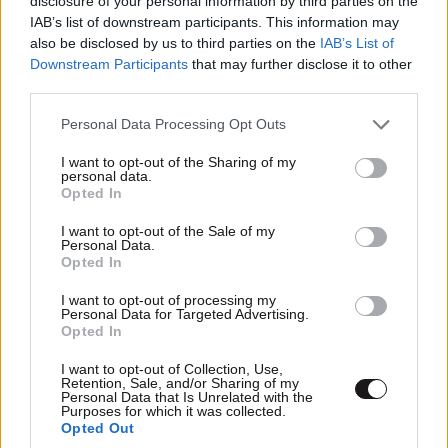
disclosure of your personal information by third parties on the
IAB’s list of downstream participants. This information may
also be disclosed by us to third parties on the
IAB’s List of
Downstream Participants
that may further disclose it to other
third parties.
Please note that this website/app uses one or more Google
Personal Data Processing Opt Outs
LIFESTYLE
08·08·2026 09:01
ταξιδιώτριας
26·07·2020 01:05
services and may gather and store information including but
Νία Βαρντάλος – Σπύρος Κατσαγάνης: Μια
not limited to your visit or usage behaviour. You may click to
I want to opt-out of the Sharing of my
personal data.
σχέση που θυμίζει σενάριο ταινίας και μετρά
ταξιδιώτριας a? Ellina esi a?
grant or deny consent to Google and its third-party tags to
Opted In
πάνω από τέσσερα χρόνια
use your data for below specified purposes in below Google
Απαντήστε
0
0
consent section.
I want to opt-out of the Sale of my
Personal Data.
Opted In
I want to opt-out of processing my
Personal Data for Targeted Advertising.
Οι Γερμανοί είναι φίλοι μας!
19·07·2020 10:50
Opted In
5 χρόνια φυλακή στην κοπέλα! Ασκεί κριτική στο
I want to opt-out of Collection, Use,
καθεστώς!
Retention, Sale, and/or Sharing of my
Personal Data that Is Unrelated with the
Purposes for which it was collected.
Απαντήστε
0
1
Opted Out