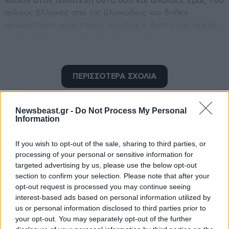
λοιπον στον πολυτελη οντα σου και απαλαξε εμας του
απλους Ελληνες απο τις βλακωδεις και δηθεν
αγωνιστηκες αναρτησεις σου.Εμεις δυστυχως πρεπει
να ιδρωσουμε και να ματωσουμε για να
εξασφαλισουμε το αναγκαια καθημερινα και φυσικα
να βαλουμε και το λιθαρακι μας στον αγωνα για την
υπαρξη και την συνεχιση αυτης της χωρας.
ΠΕΡΙΣΣΟΤΕΡΑ ΣΧΟΛΙΑ
Απαντήστε
0
0
Newsbeast.gr -
Do Not Process My Personal
Information
TRENDING
If you wish to opt-out of the sale, sharing to third parties, or
processing of your personal or sensitive information for
targeted advertising by us, please use the below opt-out
section to confirm your selection. Please note that after your
opt-out request is processed you may continue seeing
interest-based ads based on personal information utilized by
us or personal information disclosed to third parties prior to
your opt-out. You may separately opt-out of the further