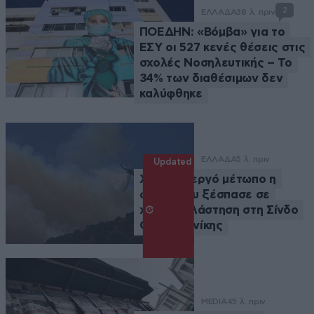
2
ΕΛΛΑΔΑ
38 λ. πριν
ΠΟΕΔΗΝ: «Βόμβα» για το
ΕΣΥ οι 527 κενές θέσεις στις
σχολές Νοσηλευτικής – Το
34% των διαθέσιμων δεν
καλύφθηκε
ΕΛΛΑΔΑ
5 λ. πριν
Updated
Χωρίς ενεργό μέτωπο η
φωτιά που ξέσπασε σε
χαμηλή βλάστηση στη Σίνδο
Θεσσαλονίκης
MEDIA
45 λ. πριν