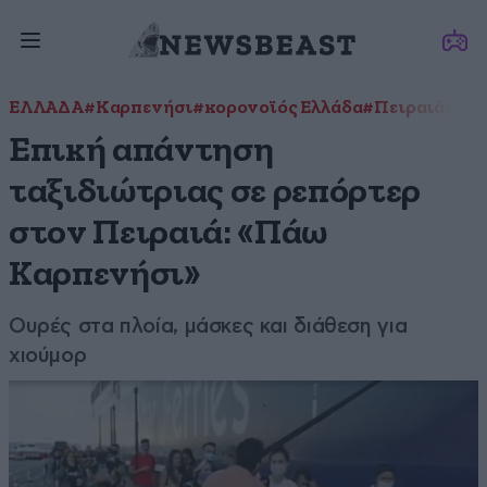
ΕΛΛΑΔΑ
#Καρπενήσι
#κορονοϊός Ελλάδα
#Πειραιάς
#το
Επική απάντηση
ταξιδιώτριας σε ρεπόρτερ
στον Πειραιά: «Πάω
Καρπενήσι»
Ουρές στα πλοία, μάσκες και διάθεση για
χιούμορ