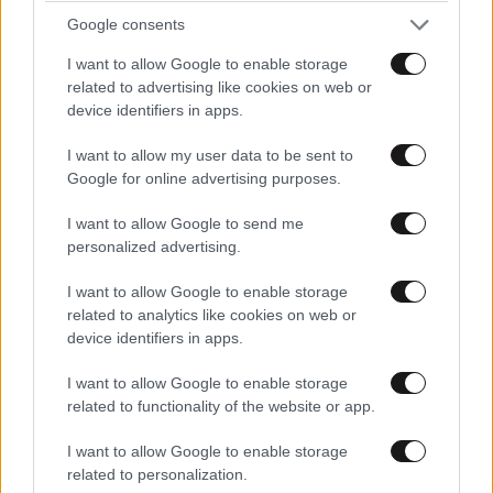
Google consents
jim
26·07·2020 17:43
I want to allow Google to enable storage
Είσαι όντως [...] η τώρα τελευταία την
related to advertising like cookies on web or
απέκτησες την ιδιότητα ...
device identifiers in apps.
I want to allow my user data to be sent to
Απαντήστε
0
0
Google for online advertising purposes.
I want to allow Google to send me
personalized advertising.
@ Παπαγαλάκια της
18·07·2020
03:25
διαπλοκής
I want to allow Google to enable storage
related to analytics like cookies on web or
Ο κόσμος σας έχει πάρει χαμπάρι και σας δουλεύει,
device identifiers in apps.
όπως τον δουλεύατε επί μήνες με την «πανδημία».
I want to allow Google to enable storage
Πανδημία είναι 14 εκατομμύρια κρούσματα στα 7,8 δις;
related to functionality of the website or app.
Είστε αστείοι. Για κάντε τη διαίρεση.
I want to allow Google to enable storage
Απαντήστε
1
0
related to personalization.