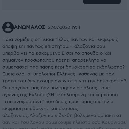
ΑΝΩΜΑΛΟΣ
27·07·2020 19:11
Ποια νομιζεις οτι εισαι τελος παντων και εκφερεις
αποψη επι παντως επιστητου.Η αλαζονια σου
υπερβαινει τα εσκαμμενα.Εισαι το σπουδαιο και
σημαινον προσωπο,που πρεπει απαρεκλητα να
συμετασχει της πασης περι δημοκρατιας εκδηλωσης?
Εμεις ολοι οι υπολοιποι Ελληνες -καθενας με τον
τροπο του δεν εχουμε αγωνιστει για την δημοκρατια?
Οι προγονοι μας δεν πολεμησαν σε ολους τους
αγωνεςτης Ελλαδος?Η εκδηλουμενη και πεμπουσα
"ταπεινοφροσυνη",που δεεις προς υμας,αποτελει
εκφραση απυθμενης και ρεουσας
αλαζονειας.Αλαζονικα ειδεχθη βολεμενα αρπακτικα
σαν και του λογου σου,εχουμε πλειστα οσα.Κουρνιασε