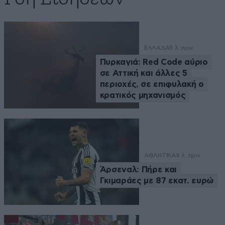
ΕΛΛΑΔΑ
5 λ. πριν
Πυρκαγιά: Red Code αύριο
σε Αττική και άλλες 5
περιοχές, σε επιφυλακή ο
κρατικός μηχανισμός
ΑΘΛΗΤΙΚΑ
9 λ. πριν
Άρσεναλ: Πήρε και
Γκιμαράες με 87 εκατ. ευρώ