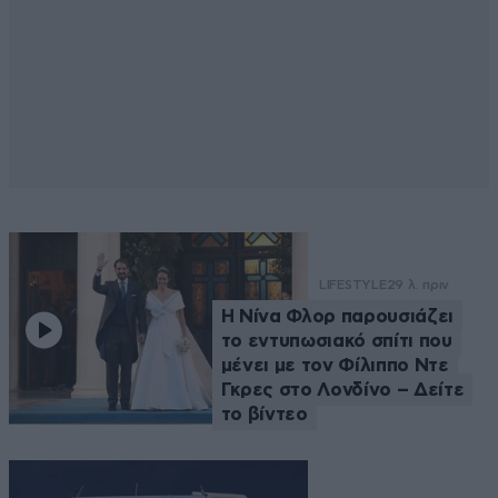
LIFESTYLE
29 λ. πριν
Η Νίνα Φλορ παρουσιάζει
το εντυπωσιακό σπίτι που
μένει με τον Φίλιππο Ντε
Γκρες στο Λονδίνο – Δείτε
το βίντεο