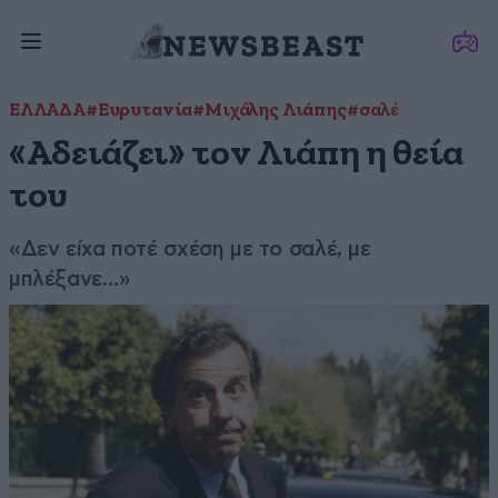
ΕΛΛΑΔΑ
#Ευρυτανία
#Μιχάλης Λιάπης
#σαλέ
«Αδειάζει» τον Λιάπη η θεία
του
«Δεν είχα ποτέ σχέση με το σαλέ, με
μπλέξανε…»