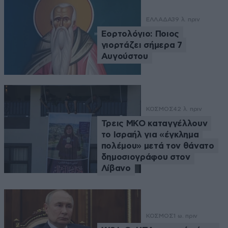
ΕΛΛΑΔΑ
39 λ. πριν
Εορτολόγιο: Ποιος
γιορτάζει σήμερα 7
Αυγούστου
ΚΟΣΜΟΣ
42 λ. πριν
Τρεις ΜΚΟ καταγγέλλουν
το Ισραήλ για «έγκλημα
πολέμου» μετά τον θάνατο
δημοσιογράφου στον
Λίβανο
ΚΟΣΜΟΣ
1 ω. πριν