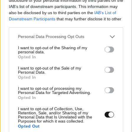
disclosure of your personal information by third parties on the
IAB’s list of downstream participants. This information may
also be disclosed by us to third parties on the
IAB’s List of
Downstream Participants
that may further disclose it to other
third parties.
Please note that this website/app uses one or more Google
Personal Data Processing Opt Outs
services and may gather and store information including but
not limited to your visit or usage behaviour. You may click to
I want to opt-out of the Sharing of my
personal data.
grant or deny consent to Google and its third-party tags to
Opted In
use your data for below specified purposes in below Google
consent section.
I want to opt-out of the Sale of my
Personal Data.
Opted In
ΣΧΌΛΙΑ ΑΝΑΓΝΩΣΤΏΝ
0
I want to opt-out of processing my
Personal Data for Targeted Advertising.
Opted In
I want to opt-out of Collection, Use,
Retention, Sale, and/or Sharing of my
Personal Data that Is Unrelated with the
Purposes for which it was collected.
Opted Out
ΠΡΟΣΘΕΣΤΕ ΤΟ ΣΧΟΛΙΟ ΣΑΣ