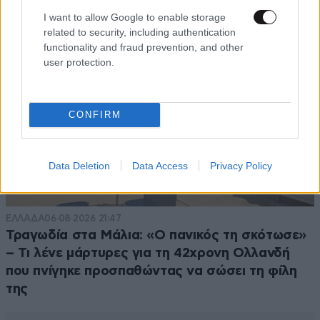
I want to allow Google to enable storage
related to security, including authentication
functionality and fraud prevention, and other
user protection.
CONFIRM
Data Deletion
Data Access
Privacy Policy
ΕΛΛΑΔΑ
06·08·2026 21:47
Τραγωδία στα Μάλια: «Ο πανικός τη σκότωσε»
– Τι λένε μάρτυρες για τη 42χρονη Ολλανδή
που πνίγηκε προσπαθώντας να σώσει τη φίλη
της