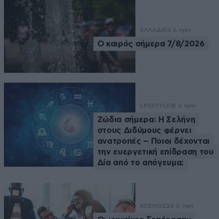
ΕΛΛΑΔΑ
14 λ. πριν
Ο καιρός σήμερα 7/8/2026
LIFESTYLE
18 λ. πριν
Ζώδια σήμερα: Η Σελήνη
στους Διδύμους φέρνει
ανατροπές – Ποιοι δέχονται
την ευεργετική επίδραση του
Δία από το απόγευμα;
ΚΟΣΜΟΣ
26 λ. πριν