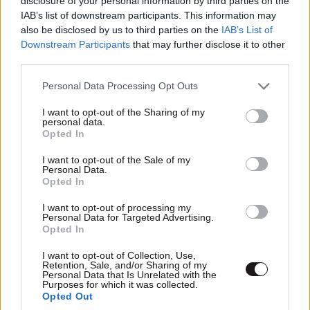
disclosure of your personal information by third parties on the
IAB’s list of downstream participants. This information may
also be disclosed by us to third parties on the
IAB’s List of
Downstream Participants
that may further disclose it to other
third parties.
Please note that this website/app uses one or more Google
Personal Data Processing Opt Outs
services and may gather and store information including but
not limited to your visit or usage behaviour. You may click to
I want to opt-out of the Sharing of my
personal data.
grant or deny consent to Google and its third-party tags to
Opted In
use your data for below specified purposes in below Google
consent section.
I want to opt-out of the Sale of my
Personal Data.
Opted In
I want to opt-out of processing my
Personal Data for Targeted Advertising.
Opted In
I want to opt-out of Collection, Use,
Retention, Sale, and/or Sharing of my
Personal Data that Is Unrelated with the
Purposes for which it was collected.
Opted Out