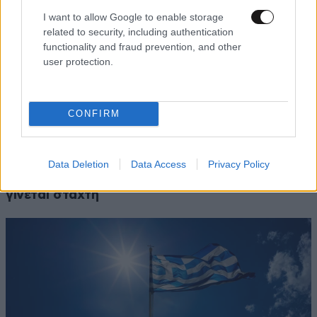
I want to allow Google to enable storage
related to security, including authentication
functionality and fraud prevention, and other
user protection.
CONFIRM
ΕΛΛΑΔΑ
05·08·2026 21:24
«Κάηκε το σπίτι μας στην Ελλάδα λίγο πριν
μετακομίσουμε»: Απαρηγόρητη η οικογένεια
Data Deletion
Data Access
Privacy Policy
από τη Βρετανία που είδε το όνειρο ζωής να
γίνεται στάχτη