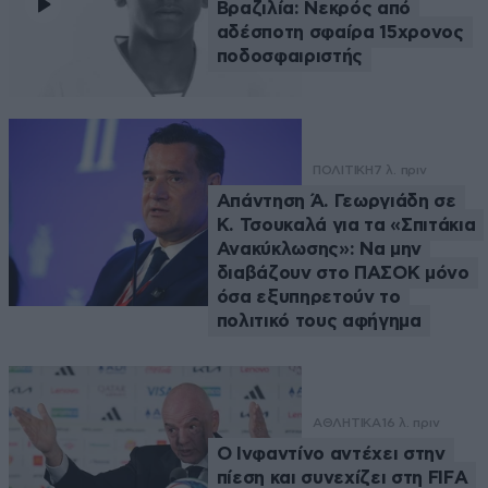
Βραζιλία: Νεκρός από
αδέσποτη σφαίρα 15χρονος
ποδοσφαιριστής
ΠΟΛΙΤΙΚΗ
7 λ. πριν
Απάντηση Ά. Γεωργιάδη σε
Κ. Τσουκαλά για τα «Σπιτάκια
Ανακύκλωσης»: Να μην
διαβάζουν στο ΠΑΣΟΚ μόνο
όσα εξυπηρετούν το
πολιτικό τους αφήγημα
ΑΘΛΗΤΙΚΑ
16 λ. πριν
Ο Ινφαντίνο αντέχει στην
πίεση και συνεχίζει στη FIFA