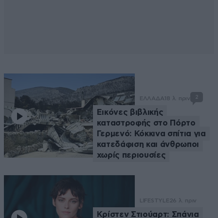
2
ΕΛΛΑΔΑ
18 λ. πριν
Εικόνες βιβλικής
καταστροφής στο Πόρτο
Γερμενό: Κόκκινα σπίτια για
κατεδάφιση και άνθρωποι
χωρίς περιουσίες
LIFESTYLE
26 λ. πριν
Κρίστεν Στιούαρτ: Σπάνια