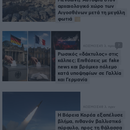
αρχαιολογικό χώρο των
Αιγοσθένων μετά τη μεγάλη
φωτιά
7
ΚΟΣΜΟΣ
45 λ. πριν
Ρωσικός «δάκτυλος» στις
κάλπες; Επιθέσεις με fake
news και βρόμικο πόλεμο
κατά υποψηφίων σε Γαλλία
και Γερμανία
ΚΟΣΜΟΣ
48 λ. πριν
Η Βόρεια Κορέα εξαπέλυσε
βλήμα, πιθανόν βαλλιστικό
πύραυλο, προς τη θάλασσα