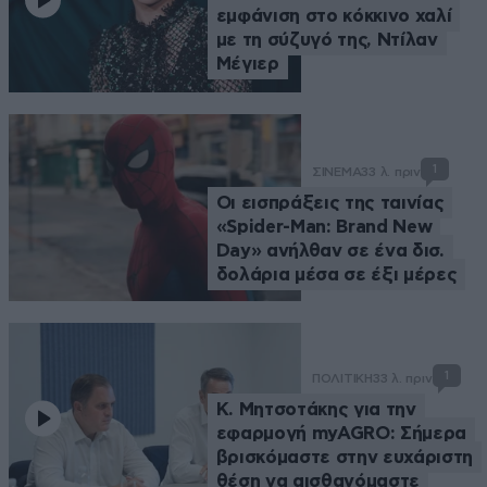
εμφάνιση στο κόκκινο χαλί
με τη σύζυγό της, Ντίλαν
Μέγιερ
1
ΣΙΝΕΜΑ
33 λ. πριν
Οι εισπράξεις της ταινίας
«Spider-Man: Brand New
Day» ανήλθαν σε ένα δισ.
δολάρια μέσα σε έξι μέρες
1
ΠΟΛΙΤΙΚΗ
33 λ. πριν
Κ. Μητσοτάκης για την
εφαρμογή myAGRO: Σήμερα
βρισκόμαστε στην ευχάριστη
θέση να αισθανόμαστε