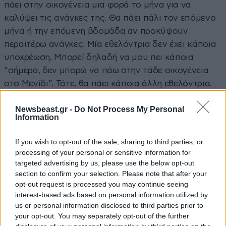
πάει στην οικογένεια μια φορά το μήνα για να
καλύψει τις ανάγκες της. Θα πάει πάλι τον επόμενο
μήνα ή την επόμενη βδομάδα αν προκύψουν
περαιτέρω ανάγκες. Μία εθελόντρια δεν έχει κάποια
υποχρέωση. Μπορεί δηλαδή να μου πει κάποια
“σήμερα, δεν μπορώ να πάω στην τάδε οικογένεια
στο Μενίδι”. Τότε, θα πάει κάποια άλλη εθελόντρια.
Δεν χρειάζεται δηλαδή η εθελόντρια που θα
Newsbeast.gr -
Do Not Process My Personal
ασχοληθεί με την Αρωγή, να μην έχει χρόνο. Έχει την
Information
ευκαιρία να κινείται τελείως ελεύθερα».
If you wish to opt-out of the sale, sharing to third parties, or
Τι είναι η Αρωγή
processing of your personal or sensitive information for
targeted advertising by us, please use the below opt-out
Το εθελοντικό έργο του φιλανθρωπικού, μη
section to confirm your selection. Please note that after your
κερδοσκοπικού Σωματείου «Αρωγή» μετρά ήδη από
opt-out request is processed you may continue seeing
interest-based ads based on personal information utilized by
το 1995 και συνεχίζεται, χάρη στην θερμή υποστήριξη
us or personal information disclosed to third parties prior to
και στην ακούραστη προσφορά των μελών και των
your opt-out. You may separately opt-out of the further
εθελοντών του Σωματείου.