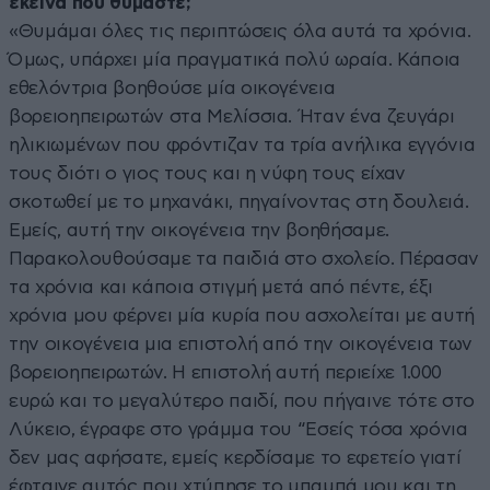
εκείνα που θυμάστε;
«Θυμάμαι όλες τις περιπτώσεις όλα αυτά τα χρόνια.
Όμως, υπάρχει μία πραγματικά πολύ ωραία. Κάποια
εθελόντρια βοηθούσε μία οικογένεια
βορειοηπειρωτών στα Μελίσσια. Ήταν ένα ζευγάρι
ηλικιωμένων που φρόντιζαν τα τρία ανήλικα εγγόνια
τους διότι ο γιος τους και η νύφη τους είχαν
σκοτωθεί με το μηχανάκι, πηγαίνοντας στη δουλειά.
Εμείς, αυτή την οικογένεια την βοηθήσαμε.
Παρακολουθούσαμε τα παιδιά στο σχολείο. Πέρασαν
τα χρόνια και κάποια στιγμή μετά από πέντε, έξι
χρόνια μου φέρνει μία κυρία που ασχολείται με αυτή
την οικογένεια μια επιστολή από την οικογένεια των
βορειοηπειρωτών. Η επιστολή αυτή περιείχε 1.000
ευρώ και το μεγαλύτερο παιδί, που πήγαινε τότε στο
Λύκειο, έγραφε στο γράμμα του “Εσείς τόσα χρόνια
δεν μας αφήσατε, εμείς κερδίσαμε το εφετείο γιατί
έφταιγε αυτός που χτύπησε το μπαμπά μου και τη