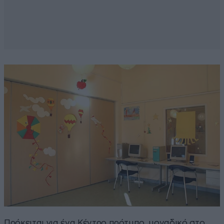
Πρόκειται για ένα Κέντρο πρότυπο, μοναδικό στο