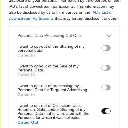
disclosure of your personal information by third parties on the
IAB’s list of downstream participants. This information may
also be disclosed by us to third parties on the
IAB’s List of
Downstream Participants
that may further disclose it to other
third parties.
Please note that this website/app uses one or more Google
Personal Data Processing Opt Outs
services and may gather and store information including but
not limited to your visit or usage behaviour. You may click to
I want to opt-out of the Sharing of my
personal data.
grant or deny consent to Google and its third-party tags to
Opted In
use your data for below specified purposes in below Google
consent section.
I want to opt-out of the Sale of my
Personal Data.
Opted In
I want to opt-out of processing my
Personal Data for Targeted Advertising.
Μέσω του εθελοντισμού η «Αρωγή»
Opted In
συμπαραστέκεται σε οικογένειες που βρίσκονται σε
I want to opt-out of Collection, Use,
ανάγκη καθώς και σε άπορα παιδιά με ειδικές
Retention, Sale, and/or Sharing of my
Personal Data that Is Unrelated with the
ικανότητες, σε μία προσπάθεια να συνεισφέρει στη
Purposes for which it was collected.
Opted Out
βελτίωση του επιπέδου διαβίωσης τους. Αξίζει να