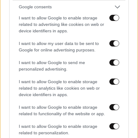
αναφέρουμε ότι η Αρωγή δεν παρέχει βοήθεια μέσω
Google consents
της συνεισφοράς χρημάτων, αλλά οι ίδιοι οι
I want to allow Google to enable storage
εθελοντές «υιοθετούν» άπορες οικογένειες και
related to advertising like cookies on web or
αναλαμβάνουν, με έξοδα του Σωματείου, να
device identifiers in apps.
διεκπεραιώνουν τις όποιες ανάγκες τους.
I want to allow my user data to be sent to
Δράσεις
Google for online advertising purposes.
Κέντρο Διημέρευσης ΑΜΕΑ «ΑΡΩΓΗ»
I want to allow Google to send me
personalized advertising.
Η «Αρωγή», στο πλαίσιο του πολύπλευρου
φιλανθρωπικού της έργου, δημιούργησε και
I want to allow Google to enable storage
εγκαινίασε τον Νοέμβριο του 2003, ένα Κέντρο
related to analytics like cookies on web or
device identifiers in apps.
Διημέρευσης για άπορα παιδιά με ειδικές ανάγκες,
στις Αχαρνές Αττικής υπό την επίβλεψη του Δήμου
I want to allow Google to enable storage
Αχαρνών.
related to functionality of the website or app.
I want to allow Google to enable storage
related to personalization.