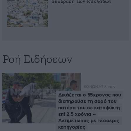
απόδραση των Κυκλάδων
Ροή Ειδήσεων
ΚΟΙΝΩΝΙΑ
7 λ. πριν
Δικάζεται ο 55χρονος που
διατηρούσε τη σορό του
πατέρα του σε καταψύκτη
επί 2,5 χρόνια –
Αντιμέτωπος με τέσσερις
κατηγορίες