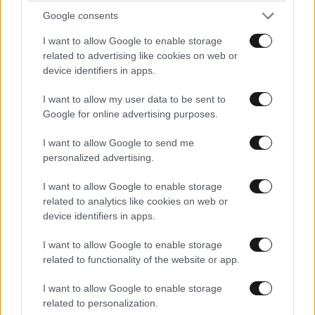
Google consents
I want to allow Google to enable storage
related to advertising like cookies on web or
ΕΛΛΑΔΑ
2 ω. πριν
device identifiers in apps.
Βίντεο-ντοκουμέντο από το θανατηφόρο
τροχαίο στις Σέρρες: Η στιγμή που το ΙΧ μπαίνει
I want to allow my user data to be sent to
στο αντίθετο ρεύμα – Ακαριαία πέθαναν γιος
Google for online advertising purposes.
και μητέρα
I want to allow Google to send me
personalized advertising.
I want to allow Google to enable storage
related to analytics like cookies on web or
device identifiers in apps.
I want to allow Google to enable storage
related to functionality of the website or app.
I want to allow Google to enable storage
related to personalization.