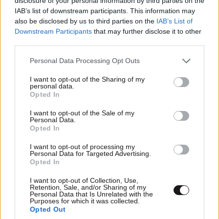
disclosure of your personal information by third parties on the
IAB’s list of downstream participants. This information may
also be disclosed by us to third parties on the
IAB’s List of
Downstream Participants
that may further disclose it to other
third parties.
ΠΟΛΙΤΙΚΗ
2 ω. πριν
Please note that this website/app uses one or more Google
Personal Data Processing Opt Outs
Στο Α’ Νεκροταφείο το μνημόσυνο για τη Λένα
services and may gather and store information including but
Σαμαρά – Συγγενείς και φίλοι στο πλευρό της
not limited to your visit or usage behaviour. You may click to
I want to opt-out of the Sharing of my
personal data.
grant or deny consent to Google and its third-party tags to
οικογένειας
Opted In
use your data for below specified purposes in below Google
consent section.
I want to opt-out of the Sale of my
Personal Data.
Opted In
I want to opt-out of processing my
Personal Data for Targeted Advertising.
Opted In
I want to opt-out of Collection, Use,
Retention, Sale, and/or Sharing of my
Personal Data that Is Unrelated with the
Purposes for which it was collected.
Opted Out