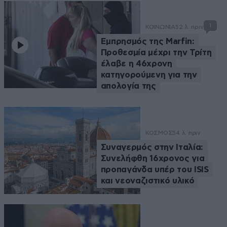
1
ΚΟΙΝΩΝΙΑ
52 λ. πριν
Εμπρησμός της Marfin:
Προθεσμία μέχρι την Τρίτη
έλαβε η 46χρονη
κατηγορούμενη για την
απολογία της
ΚΟΣΜΟΣ
54 λ. πριν
Συναγερμός στην Ιταλία:
Συνελήφθη 16χρονος για
προπαγάνδα υπέρ του ISIS
και νεοναζιστικό υλικό