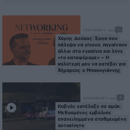
1
ΠΟΛΙΤΙΚΗ
31 λ. πριν
Χάρης Δούκας: Έργα που
πάλεψα να γίνουν, πηγαίνουν
άλλοι στα εγκαίνια και λένε
«το καταφέραμε» – Η
καλύτερή μου να κατέβει για
δήμαρχος ο Μπακογιάννης
3
ΚΟΙΝΩΝΙΑ
38 λ. πριν
Καβγάς κατέληξε σε αμόκ:
Μεθυσμένος εμβόλισε
επανειλημμένα σταθμευμένο
αυτοκίνητο