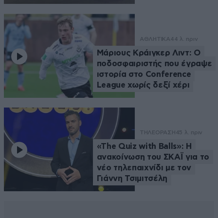
ΑΘΛΗΤΙΚΑ
44 λ. πριν
Μάριους Κράιγκερ Λιντ: Ο
ποδοσφαιριστής που έγραψε
ιστορία στο Conference
League χωρίς δεξί χέρι
ΤΗΛΕΟΡΑΣΗ
45 λ. πριν
«The Quiz with Balls»: Η
ανακοίνωση του ΣΚΑΪ για το
νέο τηλεπαιχνίδι με τον
Γιάννη Τσιμιτσέλη