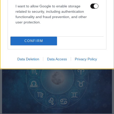
I want to allow Google to enable storage
related to security, including authentication
functionality and fraud prevention, and other
ΔΙΑΤΡΟΦΗ
07·08·2026 08:32
user protection.
5 ροφήματα που μπορείτε να πίνετε πριν τον
ύπνο για καλύτερα επίπεδα σακχάρου στο αίμα
CONFIRM
Data Deletion
Data Access
Privacy Policy