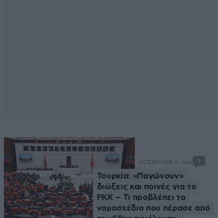
1
ΚΟΣΜΟΣ
58 λ. πριν
Τουρκία: «Παγώνουν»
διώξεις και ποινές για το
PKK – Τι προβλέπει το
νομοσχέδιο που πέρασε από