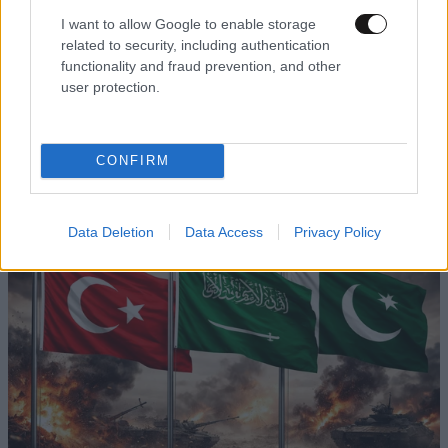
I want to allow Google to enable storage
related to security, including authentication
functionality and fraud prevention, and other
LIFESTYLE
2 ω. πριν
user protection.
Αμαλία Κωστοπούλου: Γαμήλιο ταξίδι με τον
Τζέικ Μέντγουελ στην Ιταλία – Island hopping
με σκάφος σε Πόντσα και Ίσκια
CONFIRM
Data Deletion
Data Access
Privacy Policy