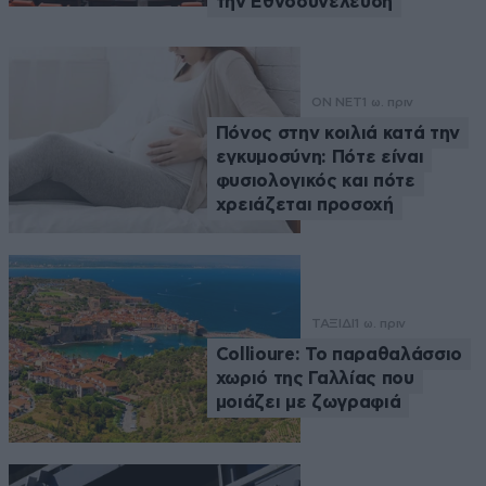
την Εθνοσυνέλευση
ON NET
1 ω. πριν
Πόνος στην κοιλιά κατά την
εγκυμοσύνη: Πότε είναι
φυσιολογικός και πότε
χρειάζεται προσοχή
ΤΑΞΙΔΙ
1 ω. πριν
Collioure: Το παραθαλάσσιο
χωριό της Γαλλίας που
μοιάζει με ζωγραφιά