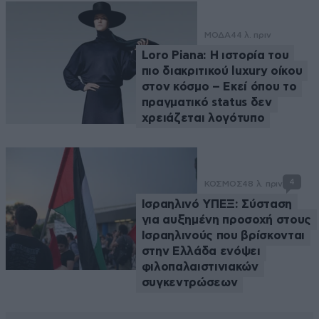
ΜΟΔΑ
44 λ. πριν
Loro Piana: Η ιστορία του
πιο διακριτικού luxury οίκου
στον κόσμο – Εκεί όπου το
πραγματικό status δεν
χρειάζεται λογότυπο
4
ΚΟΣΜΟΣ
48 λ. πριν
Ισραηλινό ΥΠΕΞ: Σύσταση
για αυξημένη προσοχή στους
Ισραηλινούς που βρίσκονται
στην Ελλάδα ενόψει
φιλοπαλαιστινιακών
συγκεντρώσεων