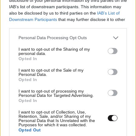
disclosure of your personal information by third parties on the
IAB’s list of downstream participants. This information may
also be disclosed by us to third parties on the
IAB’s List of
Downstream Participants
that may further disclose it to other
third parties.
Please note that this website/app uses one or more Google
Personal Data Processing Opt Outs
services and may gather and store information including but
LIFESTYLE
08·08·2026 19:12
not limited to your visit or usage behaviour. You may click to
I want to opt-out of the Sharing of my
Εριέττα Κούρκουλου – Τα 33α γενέθλια και τα
personal data.
grant or deny consent to Google and its third-party tags to
Opted In
φιλιά με τον Βύρωνα Βασιλειάδη: «Καμία στιγμή
use your data for below specified purposes in below Google
ευτυχίας δεδομένη»
consent section.
I want to opt-out of the Sale of my
Personal Data.
Opted In
I want to opt-out of processing my
Personal Data for Targeted Advertising.
Opted In
I want to opt-out of Collection, Use,
Retention, Sale, and/or Sharing of my
Personal Data that Is Unrelated with the
Purposes for which it was collected.
Opted Out