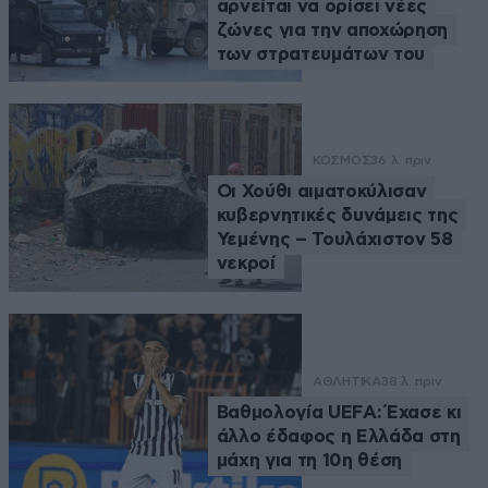
αρνείται να ορίσει νέες
ζώνες για την αποχώρηση
των στρατευμάτων του
ΚΟΣΜΟΣ
36 λ. πριν
Οι Χούθι αιματοκύλισαν
κυβερνητικές δυνάμεις της
Υεμένης – Τουλάχιστον 58
νεκροί
ΑΘΛΗΤΙΚΑ
38 λ. πριν
Βαθμολογία UEFA: Έχασε κι
άλλο έδαφος η Ελλάδα στη
μάχη για τη 10η θέση