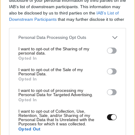
disclosure of your personal information by third parties on the
Χρίστος Κούγιας – Η αυστηρή ανακοίνωση για
IAB’s list of downstream participants. This information may
την προσωπική του ζωή: «Δεν αποτελεί
also be disclosed by us to third parties on the
IAB’s List of
αντικείμενο δημόσιας συζήτησης»
Downstream Participants
that may further disclose it to other
third parties.
Please note that this website/app uses one or more Google
Personal Data Processing Opt Outs
services and may gather and store information including but
not limited to your visit or usage behaviour. You may click to
I want to opt-out of the Sharing of my
personal data.
grant or deny consent to Google and its third-party tags to
Opted In
use your data for below specified purposes in below Google
consent section.
I want to opt-out of the Sale of my
Personal Data.
Opted In
I want to opt-out of processing my
Personal Data for Targeted Advertising.
Opted In
I want to opt-out of Collection, Use,
Retention, Sale, and/or Sharing of my
Personal Data that Is Unrelated with the
Purposes for which it was collected.
LIFESTYLE
2 ω. πριν
Opted Out
Αθηνά Οικονομάκου από τα Μπόρα Μπόρα: