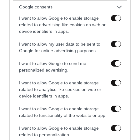
«Έσκασε τώρα όλη η κούραση» – Το απρόοπτο
Google consents
πρόβλημα υγείας
I want to allow Google to enable storage
related to advertising like cookies on web or
device identifiers in apps.
I want to allow my user data to be sent to
Google for online advertising purposes.
I want to allow Google to send me
personalized advertising.
I want to allow Google to enable storage
related to analytics like cookies on web or
device identifiers in apps.
I want to allow Google to enable storage
ΚΟΣΜΟΣ
2 ω. πριν
related to functionality of the website or app.
Σύγκρουση στον ΟΗΕ: Εννέα κράτη λένε «όχι»
I want to allow Google to enable storage
στη Ρωσία για τα Ποινικά Δικαστήρια –
related to personalization.
Ανάμεσά τους και η Ελλάδα