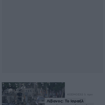
ΚΟΣΜΟΣ
32 λ. πριν
Λίβανος: Το Ισραήλ