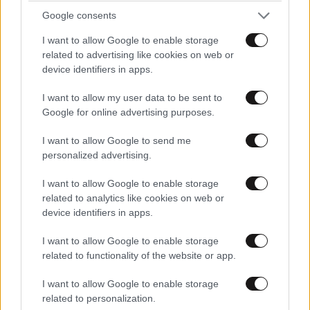
Google consents
ΚΟΣΜΟΣ
07·08·2026 18:13
I want to allow Google to enable storage
«Θέλω τον μπαμπά μου»: Νέο βίντεο της
related to advertising like cookies on web or
μεθυσμένης οδηγού που σκότωσε νύφη λίγες
device identifiers in apps.
ώρες μετά τον γάμο της προκαλεί οργή
I want to allow my user data to be sent to
Google for online advertising purposes.
I want to allow Google to send me
personalized advertising.
I want to allow Google to enable storage
related to analytics like cookies on web or
device identifiers in apps.
I want to allow Google to enable storage
related to functionality of the website or app.
I want to allow Google to enable storage
related to personalization.
ΔΙΑΤΡΟΦΗ
07·08·2026 08:32