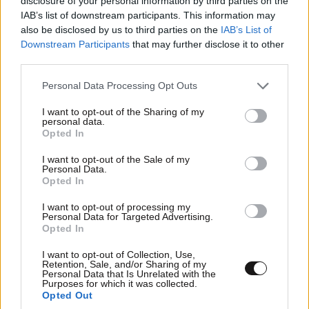
disclosure of your personal information by third parties on the
IAB’s list of downstream participants. This information may
also be disclosed by us to third parties on the
IAB’s List of
Downstream Participants
that may further disclose it to other
ΠΟΛΙΤΙΚΗ
1 ω. πριν
third parties.
Θανάσης Αυγερινός για Καρυστιανού-Γρατσία:
«Σπέκουλα, ψεύδη, πολιτική αναξιοπρέπεια και
Please note that this website/app uses one or more Google
Personal Data Processing Opt Outs
services and may gather and store information including but
ανεπίδεκτες μαθήσεως»
not limited to your visit or usage behaviour. You may click to
I want to opt-out of the Sharing of my
personal data.
grant or deny consent to Google and its third-party tags to
Opted In
use your data for below specified purposes in below Google
consent section.
I want to opt-out of the Sale of my
Personal Data.
Opted In
I want to opt-out of processing my
Personal Data for Targeted Advertising.
Opted In
I want to opt-out of Collection, Use,
Retention, Sale, and/or Sharing of my
Personal Data that Is Unrelated with the
Purposes for which it was collected.
Opted Out