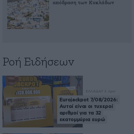
απόδραση των Κυκλάδων
Ροή Ειδήσεων
ΕΛΛΑΔΑ
7 λ. πριν
Eurojackpot 7/08/2026:
Αυτοί είναι οι τυχεροί
αριθμοί για τα 32
εκατομμύρια ευρώ