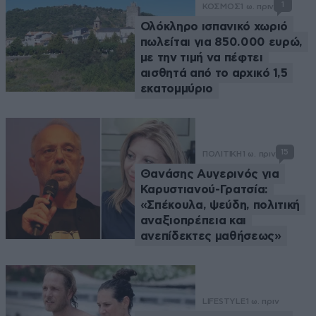
1
ΚΟΣΜΟΣ
1 ω. πριν
Ολόκληρο ισπανικό χωριό
πωλείται για 850.000 ευρώ,
με την τιμή να πέφτει
αισθητά από το αρχικό 1,5
εκατομμύριο
15
ΠΟΛΙΤΙΚΗ
1 ω. πριν
Θανάσης Αυγερινός για
Καρυστιανού-Γρατσία:
«Σπέκουλα, ψεύδη, πολιτική
αναξιοπρέπεια και
ανεπίδεκτες μαθήσεως»
LIFESTYLE
1 ω. πριν