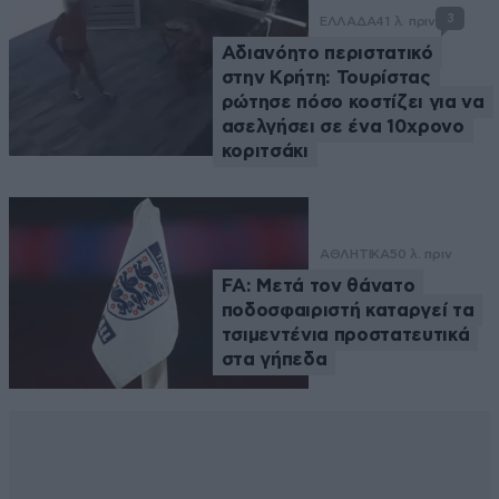
3
ΕΛΛΑΔΑ
41 λ. πριν
Αδιανόητο περιστατικό
στην Κρήτη: Τουρίστας
ρώτησε πόσο κοστίζει για να
ασελγήσει σε ένα 10χρονο
κοριτσάκι
ΑΘΛΗΤΙΚΑ
50 λ. πριν
FA: Μετά τον θάνατο
ποδοσφαιριστή καταργεί τα
τσιμεντένια προστατευτικά
στα γήπεδα