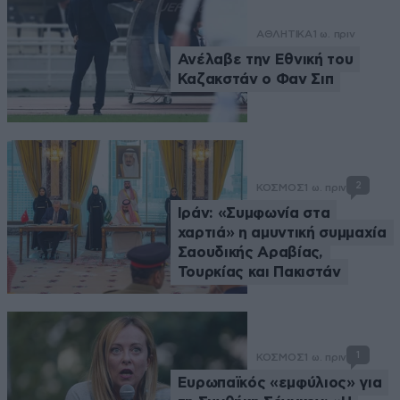
ΑΘΛΗΤΙΚΑ
1 ω. πριν
Ανέλαβε την Εθνική του
Καζακστάν ο Φαν Σιπ
2
ΚΟΣΜΟΣ
1 ω. πριν
Ιράν: «Συμφωνία στα
χαρτιά» η αμυντική συμμαχία
Σαουδικής Αραβίας,
Τουρκίας και Πακιστάν
1
ΚΟΣΜΟΣ
1 ω. πριν
Ευρωπαϊκός «εμφύλιος» για