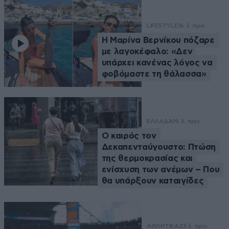
LIFESTYLE
16 λ. πριν
Η Μαρίνα Βερνίκου πόζαρε
με λαγοκέφαλο: «Δεν
υπάρχει κανένας λόγος να
φοβόμαστε τη θάλασσα»
ΕΛΛΑΔΑ
19 λ. πριν
Ο καιρός τον
Δεκαπενταύγουστο: Πτώση
της θερμοκρασίας και
ενίσχυση των ανέμων – Που
θα υπάρξουν καταιγίδες
ΑΘΛΗΤΙΚΑ
23 λ. πριν