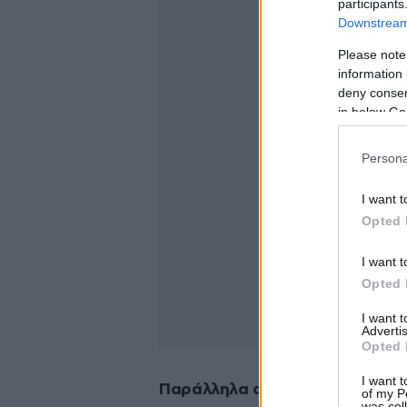
participants
Downstream 
Please note
information 
deny consent
in below Go
Persona
I want t
Opted 
I want t
Opted 
I want 
Advertis
Opted 
I want t
Παράλληλα ανέφερε ότι οι λειτ
of my P
was col