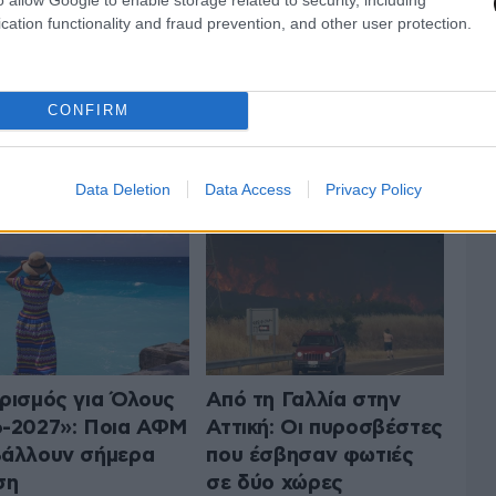
cation functionality and fraud prevention, and other user protection.
CONFIRM
 ΤΗΝ ΕΛΛΑΔΑ
ΟΛΑ ΤΑ ΑΡΘΡΑ
Data Deletion
Data Access
Privacy Policy
ρισμός για Όλους
Από τη Γαλλία στην
-2027»: Ποια ΑΦΜ
Αττική: Οι πυροσβέστες
άλλουν σήμερα
που έσβησαν φωτιές
ση
σε δύο χώρες