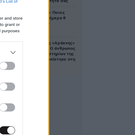
B’s List of
καθημερινότητά σας
Εορτολόγιο: Ποιος
er and store
γιορτάζει σήμερα 8
Αυγούστου
to grant or
ed purposes
Στα ίχνη της «Αράχνης»
του Άσαντ: Ο άνθρωπος
των βασανιστηρίων της
Συρίας εντοπίστηκε στη
Ρωσία