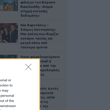
φιλιά με τον Βύρωνα
Βασιλειάδη: «Καμία
στιγμή ευτυχίας
δεδομένη»
Νία Βαρντάλος –
Σπύρος Κατσαγάνης:
Μια σχέση που θυμίζει
σενάριο ταινίας και
μετρά πάνω από
τέσσερα χρόνια
Ποιοι φορολογούμενοι
θα λάβουν email ή
τηλεφώνημα από την
ΑΑΔΕ για φορολογικές
εκκρεμότητες
sonal or
Ογκολόγοι
ection to
προειδοποιούν: Αυτές
ou may
οι τροφές, περνούν
 personal
απαρατήρητες, αλλά
out of the
καλό είναι να τις
 downstream
βγάλετε από την