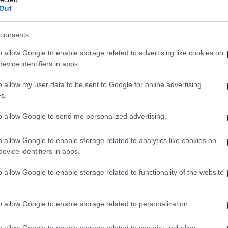
 αναπτυγμένες χειρουργικές αίθουσες
Out
ειψης νοσηλευτών και γιατρών.
consents
νησυχία για τη λήξη, στα τέλη Ιουνίου, του
o allow Google to enable storage related to advertising like cookies on
ινών χειρουργείων που χρηματοδοτείται από
evice identifiers in apps.
 ότι χωρίς συνέχιση του μέτρου οι λίστες
o allow my user data to be sent to Google for online advertising
s.
to allow Google to send me personalized advertising.
o allow Google to enable storage related to analytics like cookies on
evice identifiers in apps.
o allow Google to enable storage related to functionality of the website
o allow Google to enable storage related to personalization.
o allow Google to enable storage related to security, including