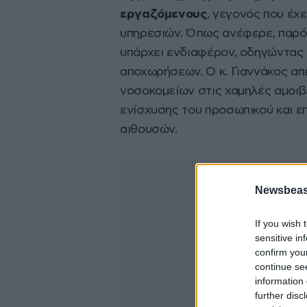
εργαζόμενους
, γεγονός που έχ
υπηρεσιών. Όπως ανέφερε, παρότι
υπάρχει ενδιαφέρον, οδηγώντας
αποχωρήσεων. Ο κ. Γιαννάκος α
νοσοκομείων στις χαμηλές αμοιβ
ενίσχυσης του προσωπικού και ε
αιθουσών.
Newsbeast
If you wish 
sensitive in
confirm you
continue se
information 
further disc