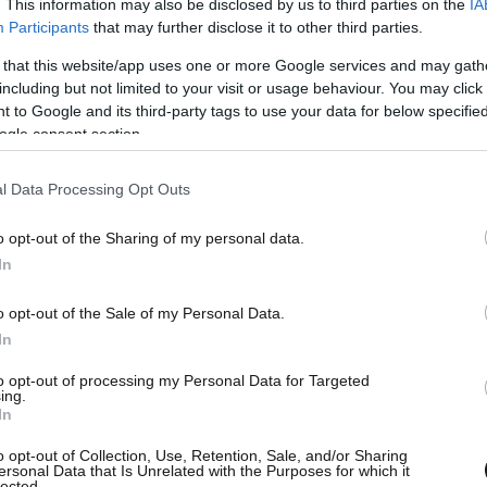
. This information may also be disclosed by us to third parties on the
IA
Participants
that may further disclose it to other third parties.
 that this website/app uses one or more Google services and may gath
including but not limited to your visit or usage behaviour. You may click 
 to Google and its third-party tags to use your data for below specifi
ogle consent section.
l Data Processing Opt Outs
o opt-out of the Sharing of my personal data.
In
o opt-out of the Sale of my Personal Data.
In
to opt-out of processing my Personal Data for Targeted
ing.
In
o opt-out of Collection, Use, Retention, Sale, and/or Sharing
ουργικές κλίνες ΜΕΘ έχουν μειωθεί από 1.200
ersonal Data that Is Unrelated with the Purposes for which it
lected.