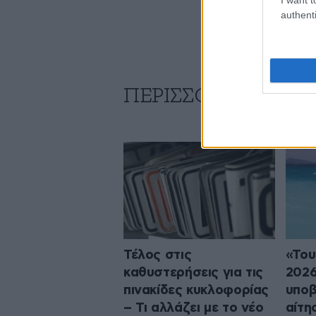
authenti
ΠΕΡΙΣΣΟΤΕΡΑ ΑΠΟ
Τέλος στις
«Του
καθυστερήσεις για τις
2026
πινακίδες κυκλοφορίας
υποβ
– Τι αλλάζει με το νέο
αίτη