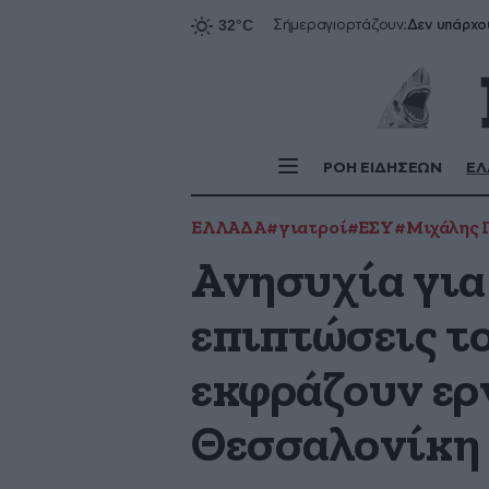
Δεν υπάρχο
Σήμερα
γιορτάζουν:
ΡΟΗ ΕΙΔΗΣΕΩΝ
ΕΛ
ΕΛΛΑΔΑ
#γιατροί
#ΕΣΥ
#Μιχάλης 
Ανησυχία για 
επιπτώσεις τ
εκφράζουν ερ
Θεσσαλονίκη