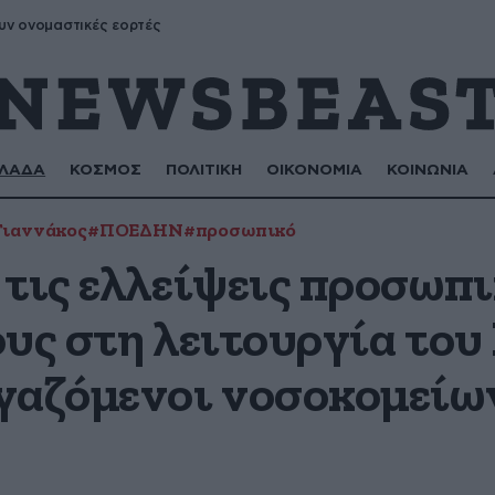
Θεσσαλονίκη
υν ονομαστικές εορτές
ΛΑΔΑ
ΚΟΣΜΟΣ
ΠΟΛΙΤΙΚΗ
ΟΙΚΟΝΟΜΙΑ
ΚΟΙΝΩΝΙΑ
Γιαννάκος
#ΠΟΕΔΗΝ
#προσωπικό
τις ελλείψεις προσωπι
ους στη λειτουργία του
γαζόμενοι νοσοκομείω