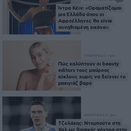
Ίντρα Κέιν: «Οραματίζομαι
μια Ελλάδα όπου οι
Αφροέλληνες θα είναι
συνηθισμένη εικόνα»
ΟΜΟΡΦΙΑ
3 λ. πριν
Πώς καλύπτουν οι beauty
editors τους μαύρους
κύκλους χωρίς να δείχνει το
μακιγιάζ βαρύ
ΑΘΛΗΤΙΚΑ
4 λ. πριν
Τζολάκης: Ντεμπούτο στη
Χαλ ως βασικός κόντρα στην