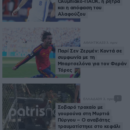
Ολυμπιακό-ΠΑΟΚ, η ρήτρα
και η απόφαση του
Αλαφούζου
ΑΘΛΗΤΙΚΑ
33 λ. πριν
Παρί Σεν Ζερμέν: Κοντά σε
συμφωνία με τη
Μπαρτσελόνα για τον Φεράν
Τόρες
1
ΕΛΛΑΔΑ
39 λ. πριν
Σοβαρό τροχαίο με
γουρούνα στη Μυρτιά
Πύργου – Ο αναβάτης
τραυματίστηκε στο κεφάλι