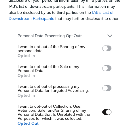
disclosure of your personal information by third parties on the
IAB’s list of downstream participants. This information may
also be disclosed by us to third parties on the
IAB’s List of
Downstream Participants
that may further disclose it to other
third parties.
Please note that this website/app uses one or more Google
Personal Data Processing Opt Outs
services and may gather and store information including but
not limited to your visit or usage behaviour. You may click to
I want to opt-out of the Sharing of my
personal data.
grant or deny consent to Google and its third-party tags to
Opted In
use your data for below specified purposes in below Google
consent section.
I want to opt-out of the Sale of my
Personal Data.
ΟΙΚΟΝΟΜΙΑ
08·08·2026 13:03
Opted In
Ποιοι φορολογούμενοι θα λάβουν email ή
I want to opt-out of processing my
τηλεφώνημα από την ΑΑΔΕ για φορολογικές
Personal Data for Targeted Advertising.
εκκρεμότητες
Opted In
I want to opt-out of Collection, Use,
Retention, Sale, and/or Sharing of my
Personal Data that Is Unrelated with the
Purposes for which it was collected.
Opted Out