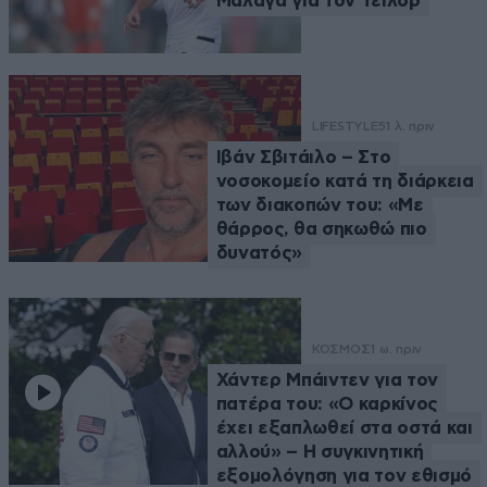
Μάλαγα για τον Τέιλορ
LIFESTYLE
51 λ. πριν
Ιβάν Σβιτάιλο – Στο
νοσοκομείο κατά τη διάρκεια
των διακοπών του: «Με
θάρρος, θα σηκωθώ πιο
δυνατός»
ΚΟΣΜΟΣ
1 ω. πριν
Χάντερ Μπάιντεν για τον
πατέρα του: «Ο καρκίνος
έχει εξαπλωθεί στα οστά και
αλλού» – Η συγκινητική
εξομολόγηση για τον εθισμό