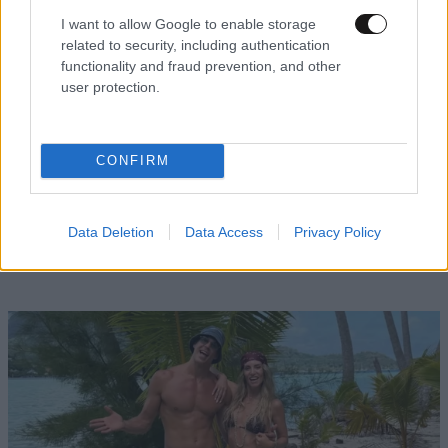
I want to allow Google to enable storage
related to security, including authentication
functionality and fraud prevention, and other
user protection.
CONFIRM
LIFESTYLE
2 ω. πριν
Η Νίνα Φλορ παρουσιάζει το εντυπωσιακό σπίτι
Data Deletion
Data Access
Privacy Policy
που μένει με τον Φίλιππο Ντε Γκρες στο
Λονδίνο – Δείτε το βίντεο