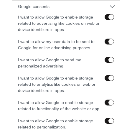
Google consents
I want to allow Google to enable storage
related to advertising like cookies on web or
device identifiers in apps.
I want to allow my user data to be sent to
LIFESTYLE
08·08·2026 19:12
Google for online advertising purposes.
Εριέττα Κούρκουλου – Τα 33α γενέθλια και τα
φιλιά με τον Βύρωνα Βασιλειάδη: «Καμία στιγμή
I want to allow Google to send me
ευτυχίας δεδομένη»
personalized advertising.
I want to allow Google to enable storage
related to analytics like cookies on web or
device identifiers in apps.
I want to allow Google to enable storage
related to functionality of the website or app.
I want to allow Google to enable storage
related to personalization.