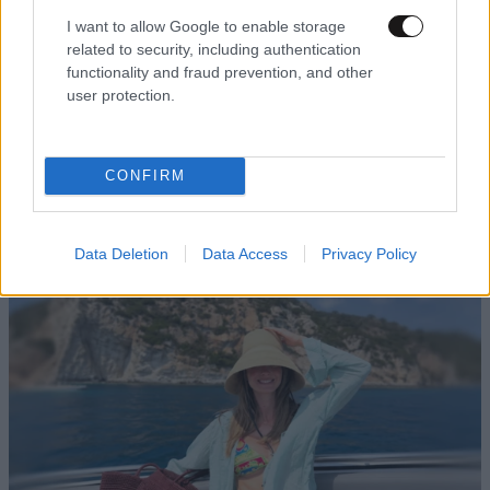
I want to allow Google to enable storage
related to security, including authentication
functionality and fraud prevention, and other
user protection.
FITNESS
09·08·2026 09:30
Οι 5 ασκήσεις που πρέπει να κάνετε για μια ζωή
CONFIRM
με δύναμη και αυτονομία – Ένα απλό αλλά
ιδανικό πρόγραμμα καθώς μεγαλώνετε
Data Deletion
Data Access
Privacy Policy