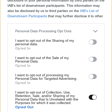
disclosure of your personal information by third parties on the
IAB’s list of downstream participants. This information may
also be disclosed by us to third parties on the
IAB’s List of
Downstream Participants
that may further disclose it to other
third parties.
Please note that this website/app uses one or more Google
Personal Data Processing Opt Outs
services and may gather and store information including but
not limited to your visit or usage behaviour. You may click to
I want to opt-out of the Sharing of my
personal data.
grant or deny consent to Google and its third-party tags to
Opted In
use your data for below specified purposes in below Google
consent section.
I want to opt-out of the Sale of my
Personal Data.
Opted In
I want to opt-out of processing my
Personal Data for Targeted Advertising.
Opted In
I want to opt-out of Collection, Use,
Retention, Sale, and/or Sharing of my
Personal Data that Is Unrelated with the
Purposes for which it was collected.
Opted Out