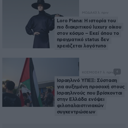
ΜΟΔΑ
43 λ. πριν
Loro Piana: Η ιστορία του
πιο διακριτικού luxury οίκου
στον κόσμο – Εκεί όπου το
πραγματικό status δεν
χρειάζεται λογότυπο
4
ΚΟΣΜΟΣ
47 λ. πριν
Ισραηλινό ΥΠΕΞ: Σύσταση
για αυξημένη προσοχή στους
Ισραηλινούς που βρίσκονται
στην Ελλάδα ενόψει
φιλοπαλαιστινιακών
συγκεντρώσεων