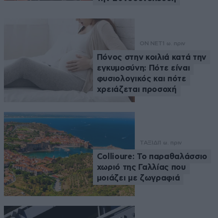
ON NET
1 ω. πριν
Πόνος στην κοιλιά κατά την
εγκυμοσύνη: Πότε είναι
φυσιολογικός και πότε
χρειάζεται προσοχή
ΤΑΞΙΔΙ
1 ω. πριν
Collioure: Το παραθαλάσσιο
χωριό της Γαλλίας που
μοιάζει με ζωγραφιά