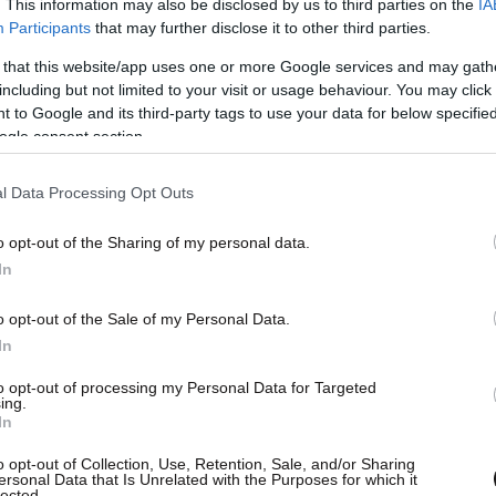
. This information may also be disclosed by us to third parties on the
IA
Participants
that may further disclose it to other third parties.
 that this website/app uses one or more Google services and may gath
including but not limited to your visit or usage behaviour. You may click 
 to Google and its third-party tags to use your data for below specifi
ogle consent section.
l Data Processing Opt Outs
o opt-out of the Sharing of my personal data.
In
τισμό 👇👇
pic.twitter.com/Q
o opt-out of the Sale of my Personal Data.
In
to opt-out of processing my Personal Data for Targeted
ing.
In
🇷 (@akrokentrwos_2)
Marc
o opt-out of Collection, Use, Retention, Sale, and/or Sharing
ersonal Data that Is Unrelated with the Purposes for which it
lected.