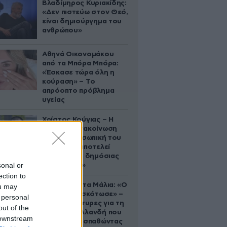
Βλαδίμηρος Κυριακίδης:
«Δεν πιστεύω στον Θεό,
είναι δημιούργημα του
ανθρώπου»
Αθηνά Οικονομάκου
από τα Μπόρα Μπόρα:
«Έσκασε τώρα όλη η
κούραση» – Το
απρόοπτο πρόβλημα
υγείας
Χρίστος Κούγιας – Η
αυστηρή ανακοίνωση
για την προσωπική του
ζωή: «Δεν αποτελεί
αντικείμενο δημόσιας
sonal or
συζήτησης»
ection to
Τραγωδία στα Μάλια: «Ο
ou may
πανικός τη σκότωσε» –
 personal
Τι λένε μάρτυρες για τη
out of the
42χρονη Ολλανδή που
 downstream
πνίγηκε προσπαθώντας