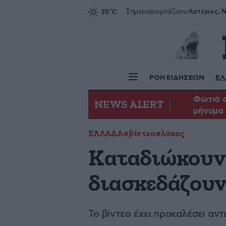
Αστέριος, Ν
Σήμερα
γιορτάζουν:
ΡΟΗ ΕΙΔΗΣΕΩΝ
ΕΛ
Φωτιά σ
NEWS ALERT
μήνυμα 
ΕΛΛΑΔΑ
#βίντεο
#λύκος
Καταδιώκουν 
διασκεδάζουν,
Το βίντεο έχει προκαλέσει αντ