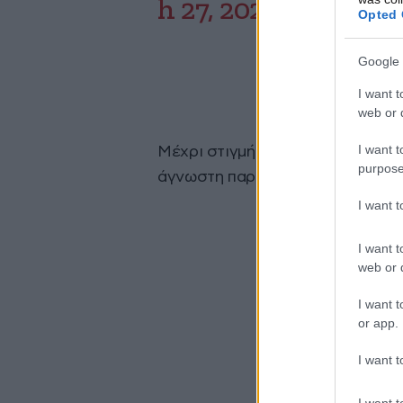
h 27, 2024
Opted 
Google 
I want t
web or d
I want t
Μέχρι στιγμής δεν είναι γνωστή
purpose
άγνωστη παραμένει η τοποθεσία 
I want 
I want t
web or d
I want t
or app.
I want t
I want t