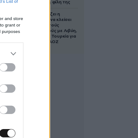
B’s List of
να σώσει τη φίλη της
Πώς σχεδιάζει η
er and store
κυβέρνηση να κλείσει
to grant or
τους ανοιχτούς
λογαριασμούς με Λιβύη,
ed purposes
Αλβανία και Τουρκία για
τη χάραξη ΑΟΖ