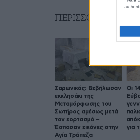
authenti
ΠΕΡΙΣΣΟΤΕΡΑ ΑΠΟ
Σαρωνικός: Βεβήλωσαν
Οι 1
εκκλησάκι της
Εύβο
Μεταμόρφωσης του
γενν
Σωτήρος αμέσως μετά
παλι
τον εορτασμό –
απόκ
Έσπασαν εικόνες στην
για 
Αγία Τράπεζα