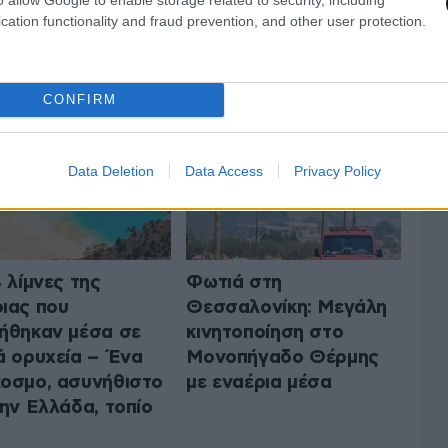
cation functionality and fraud prevention, and other user protection.
 ΤΗΝ ΕΛΛΑΔΑ
ΟΛΑ ΤΑ ΑΡΘΡΑ
CONFIRM
Data Deletion
Data Access
Privacy Policy
4 λίμνες της
Φωτιά στη
ιας που
Θεσσαλονίκη: Μεγάλη
ήθηκαν μέσα σε
κινητοποίηση στο
ά ορυχεία – Ένα
Μονοπήγαδο Θέρμης
οσμο, ασυνήθιστο
με εναέρια μέσα
την Ελλάδα, τοπίο