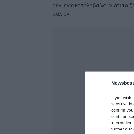
ρε», ενώ καταλαβαίνουν ότι το ζ
σάλια».
Newsbeast
If you wish 
sensitive in
confirm you
continue se
information 
further disc