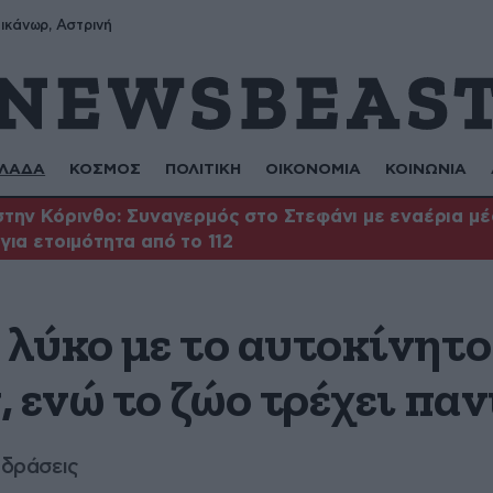
ικάνωρ, Αστρινή
ΛΑΔΑ
ΚΟΣΜΟΣ
ΠΟΛΙΤΙΚΗ
ΟΙΚΟΝΟΜΙΑ
ΚΟΙΝΩΝΙΑ
την Κόρινθο: Συναγερμός στο Στεφάνι με εναέρια μέ
για ετοιμότητα από το 112
λύκο με το αυτοκίνητο 
 ενώ το ζώο τρέχει πα
ιδράσεις