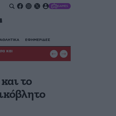
GAMES
ΑΘΛΗΤΙΚΑ
ΕΦΗΜΕΡΙΔΕΣ
σα και
Φωτιά στη Θεσσαλονίκη: Μεγάλη κ
με εναέρια μέσα
και το
νικόβλητο