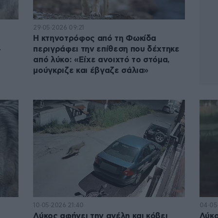
29·05·2026 09:21
Η κτηνοτρόφος από τη Φωκίδα
4
περιγράφει την επίθεση που δέχτηκε
από λύκο: «Είχε ανοιχτό το στόμα,
μούγκριζε και έβγαζε σάλια»
10·05·2026 21:40
04·05
Λύκος αφήνει την αγέλη και κόβει
Λύκο