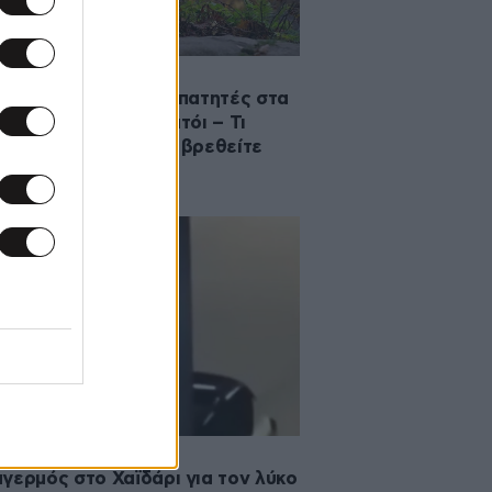
2026 21:18
ς επιτέθηκε σε περιπατητές στα
λικά Κτήματα στο Τατόι – Τι
ει να προσέξετε αν βρεθείτε
αντί του
·2026 09:42
γερμός στο Χαϊδάρι για τον λύκο