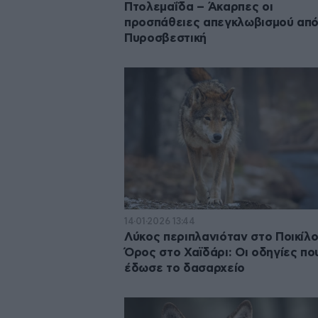
Πτολεμαΐδα – Άκαρπες οι
προσπάθειες απεγκλωβισμού από
Πυροσβεστική
14·01·2026 13:44
Λύκος περιπλανιόταν στο Ποικίλ
Όρος στο Χαϊδάρι: Οι οδηγίες πο
έδωσε το δασαρχείο