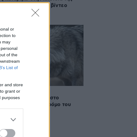
μπόμπης – Δείτε το βίντεο
sonal or
ection to
ou may
 personal
out of the
 downstream
B’s List of
er and store
to grant or
·2026 23:40
ed purposes
ς δάγκωσε γυναίκα στο
ωπο σε εμπορικό δρόμο του
ούργου