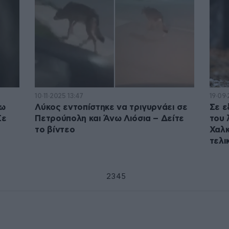
10·11·2025 13:47
19·09·
ξω
Λύκος εντοπίστηκε να τριγυρνάει σε
Σε ε
Σε
Πετρούπολη και Άνω Λιόσια – Δείτε
του 
το βίντεο
Χαλκ
τελι
1
2
3
4
5