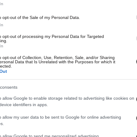
In
o opt-out of the Sale of my Personal Data.
In
to opt-out of processing my Personal Data for Targeted
ing.
In
o opt-out of Collection, Use, Retention, Sale, and/or Sharing
ersonal Data that Is Unrelated with the Purposes for which it
lected.
Out
consents
o allow Google to enable storage related to advertising like cookies on
evice identifiers in apps.
o allow my user data to be sent to Google for online advertising
s.
to allow Google to send me personalized advertising.