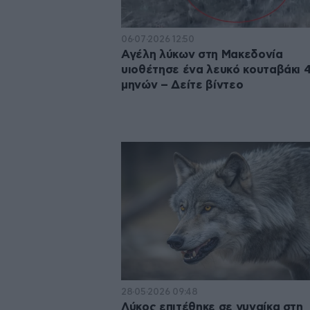
06·07·2026 12:50
Αγέλη λύκων στη Μακεδονία
υιοθέτησε ένα λευκό κουταβάκι 
μηνών – Δείτε βίντεο
28·05·2026 09:48
Λύκος επιτέθηκε σε γυναίκα στη