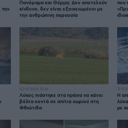
Πανόραμα και Θέρμη: Δεν αποτελούν
που 
 την
κίνδυνο, δεν είναι εξοικειωμένοι με
«Προ
την ανθρώπινη παρουσία
ιδιο
02·01·2026 10:16
21·11·
ο
Λύκος πιάστηκε στα πράσα να κάνει
Η απ
υ
βόλτα κοντά σε σπίτια χωριού στη
λύκα
Φθιώτιδα
με κ