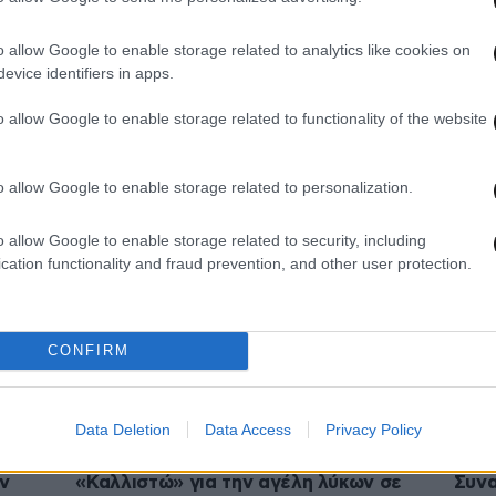
o allow Google to enable storage related to analytics like cookies on
evice identifiers in apps.
22·02·2026 08:05
21·02·
«Μου έσκισε τα ρούχα και με τα
Λύκο
o allow Google to enable storage related to functionality of the website
θνικό
δόντια του με έγδαρε στη μέση» – Τι
βασι
υ
περιγράφει ο άνδρας που βρέθηκε
πρέπ
αντιμέτωπος με τον λύκο στο Τατόι
απέν
o allow Google to enable storage related to personalization.
o allow Google to enable storage related to security, including
cation functionality and fraud prevention, and other user protection.
CONFIRM
Data Deletion
Data Access
Privacy Policy
27·01·2026 14:45
15·01
ν
«Καλλιστώ» για την αγέλη λύκων σε
Συνα