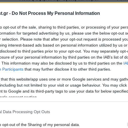
πί 10
βόλτες σε γειτονιά της
Βαρυ
Θεσσαλονίκης – Δείτε βίντεο
.gr -
Do Not Process My Personal Information
to opt-out of the sale, sharing to third parties, or processing of your per
formation for targeted advertising by us, please use the below opt-out s
r selection. Please note that after your opt-out request is processed y
eing interest-based ads based on personal information utilized by us or
disclosed to third parties prior to your opt-out. You may separately opt-
losure of your personal information by third parties on the IAB’s list of
. This information may also be disclosed by us to third parties on the
IA
Participants
that may further disclose it to other third parties.
 that this website/app uses one or more Google services and may gath
including but not limited to your visit or usage behaviour. You may click 
06·04·2026 21:30
01·04
 to Google and its third-party tags to use your data for below specifi
Γερμανία: Με GPS «ελεύθερος» ο
Λύκο
ogle consent section.
ο στη
λύκος που δάγκωσε γυναίκα σε
πρόσ
προάστιο
Αμβ
l Data Processing Opt Outs
o opt-out of the Sharing of my personal data.