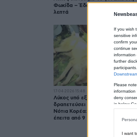
Φωκίδα – Έδωσε μάχη μαζί του ε
λεπτά
Newsbeast
If you wish 
sensitive in
confirm you
continue se
information 
further disc
participants
Downstream 
Please note
information 
17·04·2026 15:48
deny consent
Λύκος υπό εξαφάνιση είχε
in below Go
δραπετεύσει από ζωολογικό κήπ
Νότια Κορέα: Τον έπιασαν ξανά
έπειτα από 9 ημέρες αναζήτησης
Persona
I want t