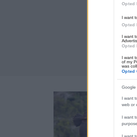
Opted 
I want t
Opted 
I want 
Advertis
Opted 
I want t
of my P
was col
Opted 
Google 
I want t
web or d
I want t
purpose
I want 