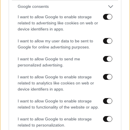
Απορία.. Ίσως πολλών
13·02·2024 22:01
Google consents
... Η "κρατική εταιρεία" γιατί διατηρεί 50 ραδιόφωνα;
I want to allow Google to enable storage
όλα μαζί συγκροτούν 3%ακροαματικοτητα; εκτοις από
related to advertising like cookies on web or
1ο, 2ο και ΕΡΑ σπορ όλα τα άλλα......... μέχρι κ ράδιο
device identifiers in apps.
γιουροβιζιον είχε ρίξει κάποιος ιδέα να υλοποιηθεί
I want to allow my user data to be sent to
αλλά μετά τις απανωτές @@@ ευτυχως ξεχάστηκε. (ο
Google for online advertising purposes.
...ριψας την" ιδέα" τι κάνει;;αναβαθμιστηκε για νέες
ιδέες ίσως; ) Προς τι λοιπόν...; για όνομα μέχρι κ
I want to allow Google to send me
σύμφωνο συμβιωσης;;;!!!
personalized advertising.
Απαντήστε
0
0
I want to allow Google to enable storage
related to analytics like cookies on web or
device identifiers in apps.
I want to allow Google to enable storage
Decadance
13·02·2024 20:48
related to functionality of the website or app.
Δεν ακούγατε τον Παππα που ήθελε να τα κλείσει όλα
I want to allow Google to enable storage
και να αφήσει μόνο τα αριστερά κανάλια. Θέλετε
related to personalization.
πολυφωνία !