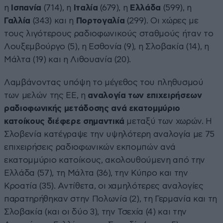
η
Ισπανία
(714), η
Ιταλία
(679), η
Ελλάδα
(599), η
Γαλλία
(343) και η
Πορτογαλία
(299). Οι χώρες με
τους λιγότερους ραδιοφωνικούς σταθμούς ήταν το
Λουξεμβούργο (5), η Εσθονία (9), η Σλοβακία (14), η
Μάλτα (19) και η Λιθουανία (20).
Λαμβάνοντας υπόψη το μέγεθος του πληθυσμού
των μελών της ΕΕ, η
αναλογία των επιχειρήσεων
ραδιοφωνικής μετάδοσης ανά εκατομμύριο
κατοίκους διέφερε σημαντικά
μεταξύ των χωρών. Η
Σλοβενία κατέγραψε την υψηλότερη αναλογία με 75
επιχειρήσεις ραδιοφωνικών εκπομπών ανά
εκατομμύριο κατοίκους, ακολουθούμενη από την
Ελλάδα (57), τη Μάλτα (36), την Κύπρο και την
Κροατία (35). Αντίθετα, οι χαμηλότερες αναλογίες
παρατηρήθηκαν στην Πολωνία (2), τη Γερμανία και τη
Σλοβακία (και οι δύο 3), την Τσεχία (4) και την