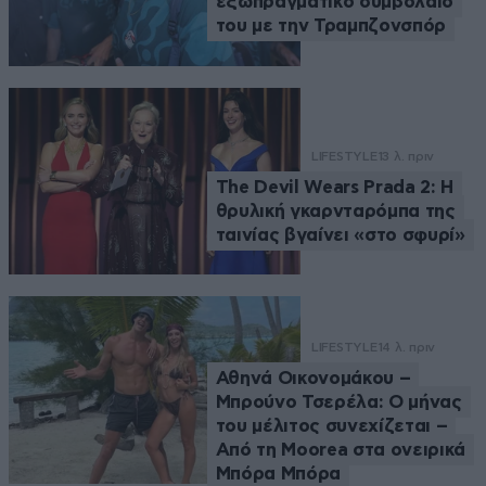
εξωπραγματικό συμβόλαιό
του με την Τραμπζονσπόρ
LIFESTYLE
13 λ. πριν
The Devil Wears Prada 2: Η
θρυλική γκαρνταρόμπα της
ταινίας βγαίνει «στο σφυρί»
LIFESTYLE
14 λ. πριν
Αθηνά Οικονομάκου –
Μπρούνο Τσερέλα: Ο μήνας
του μέλιτος συνεχίζεται –
Από τη Moorea στα ονειρικά
Μπόρα Μπόρα