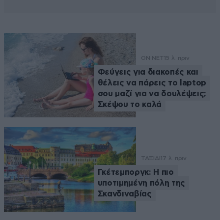
ON NET
15 λ. πριν
Φεύγεις για διακοπές και
θέλεις να πάρεις το laptop
σου μαζί για να δουλέψεις;
Σκέψου το καλά
ΤΑΞΙΔΙ
17 λ. πριν
Γκέτεμποργκ: Η πιο
υποτιμημένη πόλη της
Σκανδιναβίας