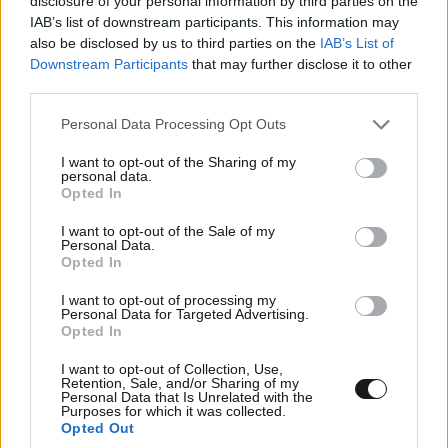
disclosure of your personal information by third parties on the
πολυκομματιασμένοι, τεμπέληδες, ραδιάνθρωποι και
IAB’s list of downstream participants. This information may
also be disclosed by us to third parties on the
IAB’s List of
ακροατές. Και στο τέλος, βαβυλωνία, ασυνεννοησία,
Downstream Participants
that may further disclose it to other
στασιμότητα, και τέλμα από το πολύ μπλα-μπλα. Από
third parties.
πίτα μπόλικη, αλλά μέλι, σταγονίδια. Όλα δένουν
μεταξύ τους.
Please note that this website/app uses one or more Google
Personal Data Processing Opt Outs
services and may gather and store information including but
Απαντήστε
0
0
not limited to your visit or usage behaviour. You may click to
I want to opt-out of the Sharing of my
personal data.
grant or deny consent to Google and its third-party tags to
Opted In
use your data for below specified purposes in below Google
consent section.
I want to opt-out of the Sale of my
Personal Data.
Και με παρουσιαστές
13·02·2024 22:23
Opted In
Που είναι ειδικοί σε όλα και έχουν καβαλήσει όχι
I want to opt-out of processing my
Personal Data for Targeted Advertising.
καλάμι , ολόκληρο αγωγό
Opted In
Απαντήστε
0
0
I want to opt-out of Collection, Use,
Retention, Sale, and/or Sharing of my
Personal Data that Is Unrelated with the
Purposes for which it was collected.
Opted Out