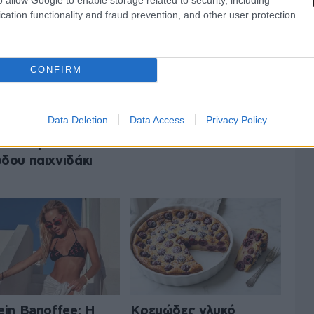
cation functionality and fraud prevention, and other user protection.
CONFIRM
ανέξυπνο κόλπο
Κολοκυθάκια γεμιστά
Data Deletion
Data Access
Privacy Policy
κάνει το
με ρύζι και μυρωδικά
ούδισμα του
δου παιχνιδάκι
ein Banoffee: Η
Κρεμώδες γλυκό