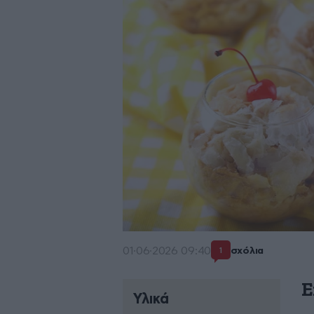
01·06·2026 09:40
σχόλια
1
Ε
Υλικά