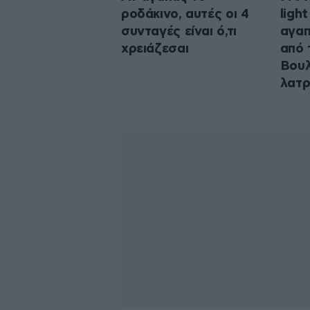
ροδάκινο, αυτές οι 4
ligh
συνταγές είναι ό,τι
αγαπ
χρειάζεσαι
από 
Βουλ
λατρ