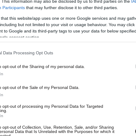
. This information may also be disclosed by us to third parties on the
IA
Participants
that may further disclose it to other third parties.
 that this website/app uses one or more Google services and may gath
including but not limited to your visit or usage behaviour. You may click 
 to Google and its third-party tags to use your data for below specifi
ogle consent section.
l Data Processing Opt Outs
o opt-out of the Sharing of my personal data.
In
o opt-out of the Sale of my Personal Data.
In
to opt-out of processing my Personal Data for Targeted
ing.
AST
στο
Google News
και μάθετε πρώτοι
In
λες τις ειδήσεις
o opt-out of Collection, Use, Retention, Sale, and/or Sharing
ersonal Data that Is Unrelated with the Purposes for which it
lected.