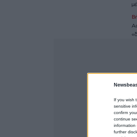
μέ
Αφ
«δ
Newsbeast
If you wish 
sensitive in
confirm you
continue se
information 
further disc