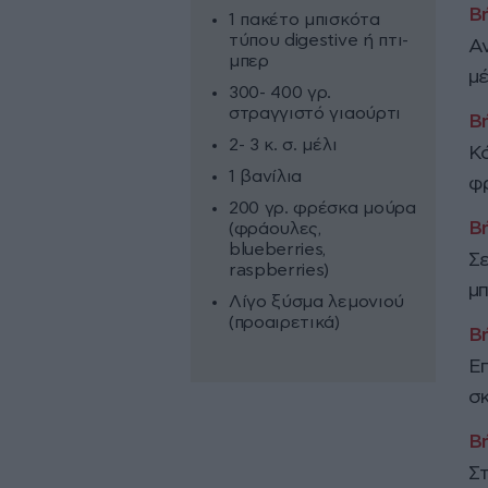
1 πακέτο μπισκότα
τύπου digestive ή πτι-
Αν
μπερ
μέ
300- 400 γρ.
στραγγιστό γιαούρτι
2- 3 κ. σ. μέλι
Κό
1 βανίλια
φ
200 γρ. φρέσκα μούρα
(φράουλες,
blueberries,
Σε
raspberries)
μπ
Λίγο ξύσμα λεμονιού
(προαιρετικά)
Επ
σκ
Στ