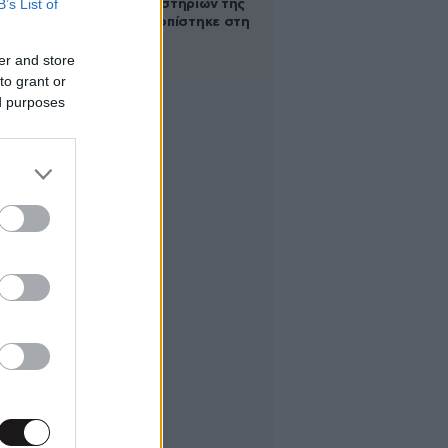
B’s List of
των βασανιστηρίων της
Συρίας εντοπίστηκε στη
Ρωσία
er and store
to grant or
ed purposes