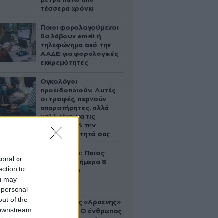
μετρά πάνω από
τέσσερα χρόνια
Ποιοι φορολογούμενοι
θα λάβουν email ή
τηλεφώνημα από την
ΑΑΔΕ για φορολογικές
εκκρεμότητες
Ογκολόγοι
προειδοποιούν: Αυτές
οι τροφές, περνούν
απαρατήρητες, αλλά
καλό είναι να τις
βγάλετε από την
καθημερινότητά σας
Εορτολόγιο: Ποιος
sonal or
γιορτάζει σήμερα 8
ection to
Αυγούστου
ou may
 personal
out of the
Στα ίχνη της «Αράχνης»
 downstream
του Άσαντ: Ο άνθρωπος