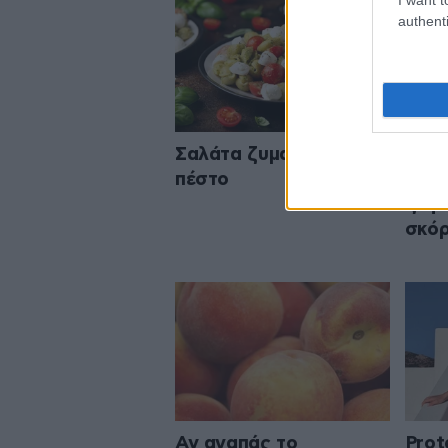
authenti
Σαλάτα ζυμαρικών με
Το π
πέστο
που 
ξεφλ
σκόρ
Αν αγαπάς το
Prot