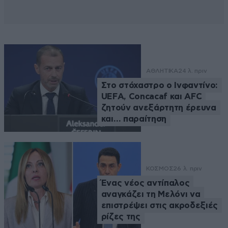
ΑΘΛΗΤΙΚΑ
24 λ. πριν
Στο στόχαστρο ο Ινφαντίνο:
UEFA, Concacaf και AFC
ζητούν ανεξάρτητη έρευνα
και… παραίτηση
ΚΟΣΜΟΣ
26 λ. πριν
Ένας νέος αντίπαλος
αναγκάζει τη Μελόνι να
επιστρέψει στις ακροδεξιές
ρίζες της