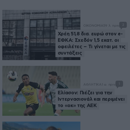
2
ΟΙΚΟΝΟΜΙΑ
59 λ. πριν
Χρέη 51,8 δισ. ευρώ στον e-
ΕΦΚΑ: Σχεδόν 1,5 εκατ. οι
οφειλέτες – Τι γίνεται με τις
συντάξεις
1
ΑΘΛΗΤΙΚΑ
1 ω. πριν
Ελίασον: Πιέζει για την
Ιντερνασιονάλ και περιμένει
το «οκ» της ΑΕΚ