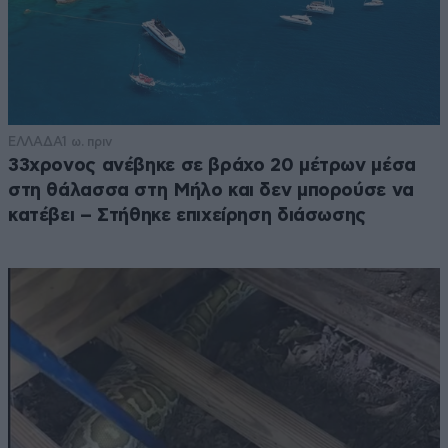
@Περαστικός
06·04·2020 10:45
Για εξήγησε και σε μας τους άσχετους τι
εννοείς 70% οινόπνευμα σε 60% νερό (το
υπόλοιπο 40% τι είναι, σάλιο?
ΕΛΛΑΔΑ
1 ω. πριν
Απαντήστε
0
0
33χρονος ανέβηκε σε βράχο 20 μέτρων μέσα
στη θάλασσα στη Μήλο και δεν μπορούσε να
Καλύφθηκες?
06·04·2020 11:47
κατέβει – Στήθηκε επιχείρηση διάσωσης
Όχι σάλιο. 40% οινόπνευμα καθαρότητας
70%
Απαντήστε
0
0