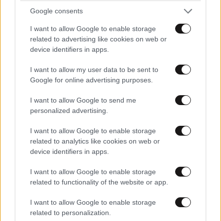
Google consents
ΕΛΛΑΔΑ
10·08·2026 00:07
I want to allow Google to enable storage
Σαν σήμερα 10 Αυγούστου: Η Ελλάδα αγγίζει
related to advertising like cookies on web or
για λίγο το όνειρο «των δύο ηπείρων και των
device identifiers in apps.
πέντε θαλασσών»
I want to allow my user data to be sent to
Google for online advertising purposes.
I want to allow Google to send me
personalized advertising.
I want to allow Google to enable storage
related to analytics like cookies on web or
device identifiers in apps.
I want to allow Google to enable storage
related to functionality of the website or app.
I want to allow Google to enable storage
related to personalization.
LIFESTYLE
10·08·2026 09:40