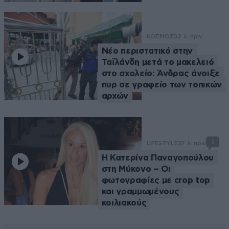
ΚΟΣΜΟΣ
32 λ. πριν
Νέο περιστατικό στην
Ταϊλάνδη μετά το μακελειό
στο σχολείο: Άνδρας άνοιξε
πυρ σε γραφείο των τοπικών
αρχών
3
LIFESTYLE
37 λ. πριν
Η Κατερίνα Παναγοπούλου
στη Μύκονο – Οι
φωτογραφίες με crop top
και γραμμωμένους
κοιλιακούς