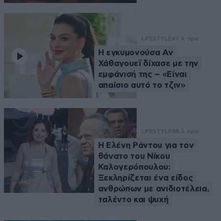
LIFESTYLE
47 λ. πριν
Η εγκυμονούσα Αν
Χάθαγουεϊ δίχασε με την
εμφάνισή της – «Είναι
απαίσιο αυτό το τζιν»
LIFESTYLE
48 λ. πριν
Η Ελένη Ράντου για τον
θάνατο του Νίκου
Καλογερόπουλου:
Ξεκληρίζεται ένα είδος
ανθρώπων με ανιδιοτέλεια,
ταλέντο και ψυχή