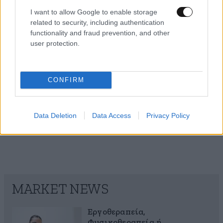
Ιωάννα Τούνη: Η ξεχωριστή έκπληξη για τα 33α
I want to allow Google to enable storage
γενέθλιά της στις Μαλδίβες με τον σύντροφο
related to security, including authentication
functionality and fraud prevention, and other
και τους φίλους της
user protection.
CONFIRM
Data Deletion
Data Access
Privacy Policy
MARKET NEWS
Εργοθεραπεία,
Φυσικοθεραπεία ή