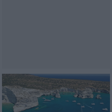
Κύπρο
Απαντήστε
0
0
Περαστικός.
06·04·2020 10:31
Ελέγξτε και την σύσταση των αντισηπτικών
δειγματοληπτικά με τα κοπρόσκυλα των κρατικών
μηχανισμών. Όταν λέμε λοσιόν 70% μπορεί να
ξεγελάει και να σημαίνει οινόπνευμα 70% διαλυμένο
μέσα σε 60% νεράκι Υποχρεώστε να αναγράφει
αντισηπτικό κατάλληλο για covid-19. Θα μας στείλλετε
μια ώρα αρχύτερα με την ανικανότητα του κρατικού
ρωμείκου μηχανισμού του καραγκιόζ μπερντέ.
Απαντήστε
1
1