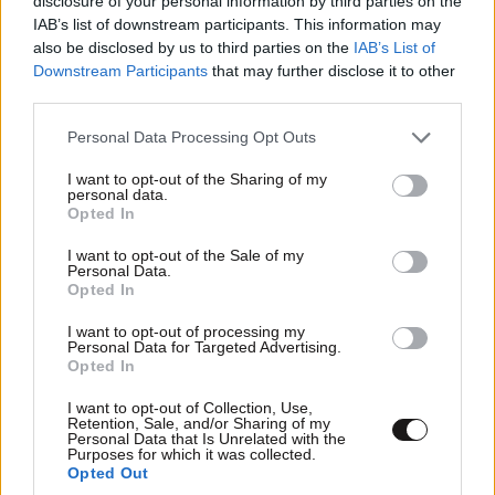
disclosure of your personal information by third parties on the
IAB’s list of downstream participants. This information may
also be disclosed by us to third parties on the
IAB’s List of
Downstream Participants
that may further disclose it to other
STYLE TALKS
10·08·2026 09:00
third parties.
Βασίλης Βασιλειάδης: Ο άνθρωπος που έκανε
την αρχιτεκτονική viral εξηγεί τι κάνει ένα σπίτι
Please note that this website/app uses one or more Google
Personal Data Processing Opt Outs
services and may gather and store information including but
όμορφο
not limited to your visit or usage behaviour. You may click to
I want to opt-out of the Sharing of my
personal data.
grant or deny consent to Google and its third-party tags to
Opted In
use your data for below specified purposes in below Google
consent section.
I want to opt-out of the Sale of my
Personal Data.
Opted In
I want to opt-out of processing my
Personal Data for Targeted Advertising.
Opted In
I want to opt-out of Collection, Use,
Retention, Sale, and/or Sharing of my
Personal Data that Is Unrelated with the
Purposes for which it was collected.
Opted Out