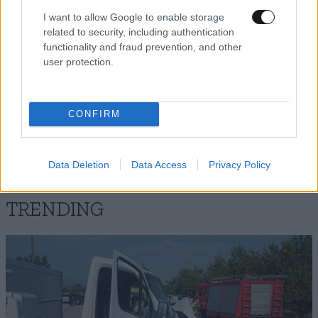
I want to allow Google to enable storage
related to security, including authentication
functionality and fraud prevention, and other
tana
12·07·2022 13:05
user protection.
Σε ενα Μηνα εχουν παρει τα κλιματιστικα 30% θα
πληρωσει ο κοσμος τις γνωστες αλυσιδες ηλεκτρικων.
CONFIRM
Απαντήστε
1
0
Data Deletion
Data Access
Privacy Policy
TRENDING