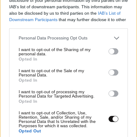
disclosure of your personal information by third parties on the
IAB’s list of downstream participants. This information may
Απαντήστε
0
0
also be disclosed by us to third parties on the
IAB’s List of
Downstream Participants
that may further disclose it to other
third parties.
λελογισμένη πολιτική
12·07·2022 23:20
Please note that this website/app uses one or more Google
Personal Data Processing Opt Outs
πλατφόρμα Ξαπλώστρα-PASS
services and may gather and store information including but
not limited to your visit or usage behaviour. You may click to
I want to opt-out of the Sharing of my
personal data.
Απαντήστε
0
0
grant or deny consent to Google and its third-party tags to
Opted In
use your data for below specified purposes in below Google
consent section.
I want to opt-out of the Sale of my
Personal Data.
Opted In
I want to opt-out of processing my
Personal Data for Targeted Advertising.
Opted In
I want to opt-out of Collection, Use,
Retention, Sale, and/or Sharing of my
Personal Data that Is Unrelated with the
Purposes for which it was collected.
Opted Out