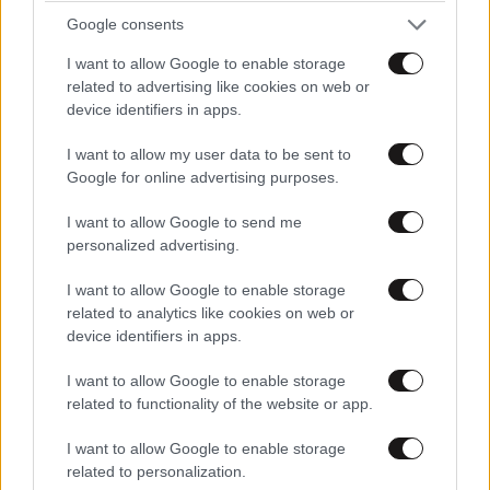
Google consents
I want to allow Google to enable storage
related to advertising like cookies on web or
device identifiers in apps.
Παντού
12·07·2022 14:33
I want to allow my user data to be sent to
Google for online advertising purposes.
Αισχροκέρδεια παντού αρπαχτή είμαστε για νέο
φιλελευθερισμό εμείς τρομάρα μας.
I want to allow Google to send me
personalized advertising.
Απαντήστε
0
0
I want to allow Google to enable storage
related to analytics like cookies on web or
device identifiers in apps.
Απλα ρωτάω..
12·07·2022 14:09
I want to allow Google to enable storage
related to functionality of the website or app.
Από πότε η απλή σύσταση έγινε προστιμο(!) ρε παιδιά
και δεν το πήραμε χαμπάρι;;;
I want to allow Google to enable storage
related to personalization.
Απαντήστε
1
0