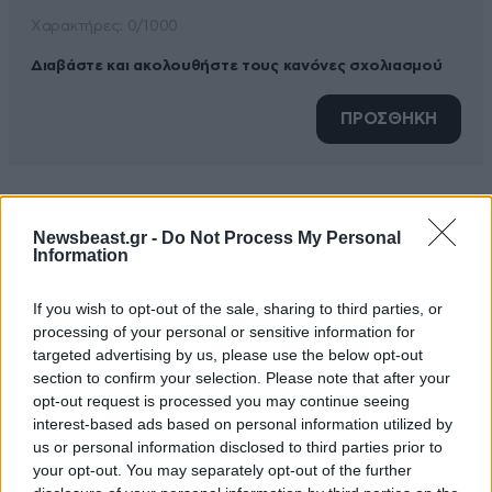
Xαρακτήρες: 0/1000
Διαβάστε και ακολουθήστε τους κανόνες σχολιασμού
ΠΡΟΣΘΗΚΗ
λελογισμένη πολιτική
12·07·2022 18:14
Newsbeast.gr -
Do Not Process My Personal
Information
Επίδομα για ξαπλώστρες ετοιμάζει ο πρωθυπουργός
και το επιτελείο του. Για μια τετραμελή οικογένεια θα
If you wish to opt-out of the sale, sharing to third parties, or
επιδοτείται το 11,3% του κόστους της πρώτης
processing of your personal or sensitive information for
targeted advertising by us, please use the below opt-out
ξαπλώστρας για μια μέρα, αν όλη η οικογένεια πάει
section to confirm your selection. Please note that after your
στην παραλία τουλάχιστον 8 μέρες την εβδομάδα και
opt-out request is processed you may continue seeing
καταναλώσει σε μπιτσόμπαρα τουλάχιστον 41,25 € το
interest-based ads based on personal information utilized by
άτομο για ενήλικες και 32,45 € για κάθε παιδί (ανά
us or personal information disclosed to third parties prior to
μέρα). Η πλατφόρμα FAST-Ξαπλώστρες ανοίγει τον
your opt-out. You may separately opt-out of the further
Δεκέμβριο 2023.