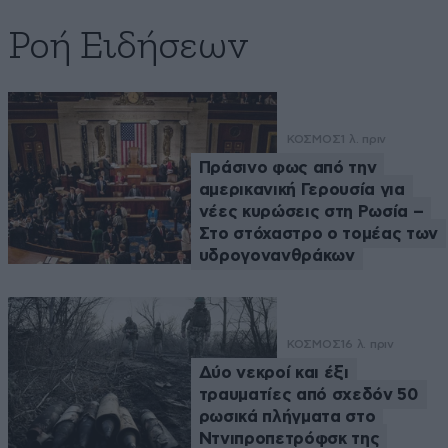
Ροή Ειδήσεων
ΚΟΣΜΟΣ
1 λ. πριν
Πράσινο φως από την
αμερικανική Γερουσία για
νέες κυρώσεις στη Ρωσία –
Στο στόχαστρο ο τομέας των
υδρογονανθράκων
ΚΟΣΜΟΣ
16 λ. πριν
Δύο νεκροί και έξι
τραυματίες από σχεδόν 50
ρωσικά πλήγματα στο
Ντνιπροπετρόφσκ της