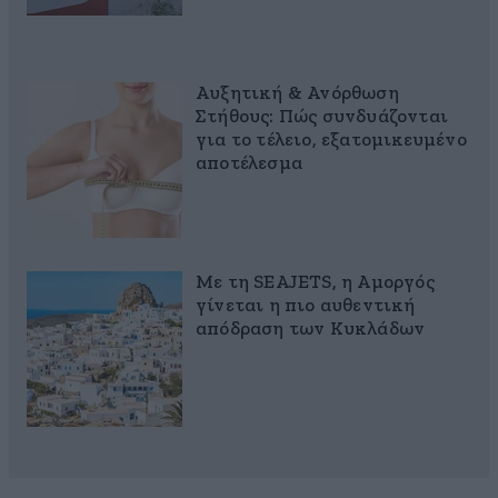
Αυξητική & Ανόρθωση
Στήθους: Πώς συνδυάζονται
για το τέλειο, εξατομικευμένο
αποτέλεσμα
Με τη SEAJETS, η Αμοργός
γίνεται η πιο αυθεντική
απόδραση των Κυκλάδων