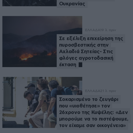
Ουκρανίας
ΕΛΛΑΔΑ
19 λ. πριν
Σε εξέλιξη επιχείρηση της
πυροσβεστικής στην
Αχλαδιά Σητείας- Στις
φλόγες αγροτοδασική
έκταση
ΕΛΛΑΔΑ
21 λ. πριν
Σοκαρισμένο το ζευγάρι
που «υιοθέτησε» τον
26χρονο της Κυψέλης: «Δεν
μπορούμε να το πιστέψουμε,
τον είχαμε σαν οικογένεια»