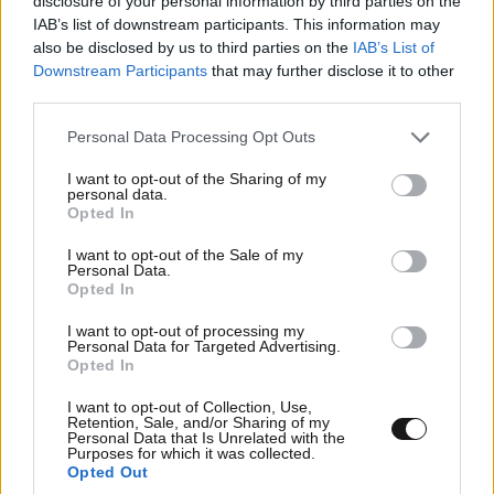
disclosure of your personal information by third parties on the
IAB’s list of downstream participants. This information may
also be disclosed by us to third parties on the
IAB’s List of
Downstream Participants
that may further disclose it to other
third parties.
Please note that this website/app uses one or more Google
Personal Data Processing Opt Outs
services and may gather and store information including but
not limited to your visit or usage behaviour. You may click to
I want to opt-out of the Sharing of my
personal data.
grant or deny consent to Google and its third-party tags to
Opted In
use your data for below specified purposes in below Google
consent section.
I want to opt-out of the Sale of my
Personal Data.
Opted In
I want to opt-out of processing my
Personal Data for Targeted Advertising.
Πόσο πληρώνουμε πραγματικά για μία μέρα με
Opted In
το air condition ανοιχτό;
I want to opt-out of Collection, Use,
Retention, Sale, and/or Sharing of my
Personal Data that Is Unrelated with the
Purposes for which it was collected.
Opted Out