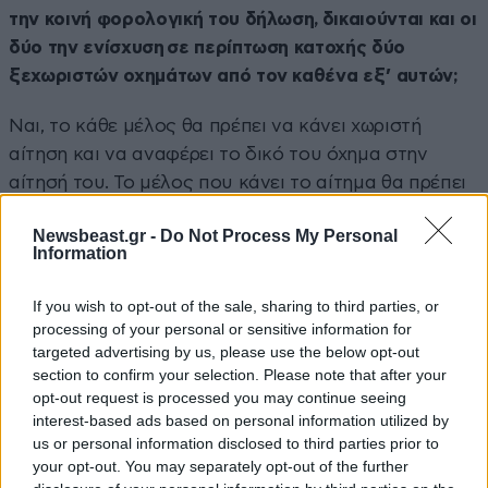
την κοινή φορολογική του δήλωση, δικαιούνται και οι
δύο την ενίσχυση σε περίπτωση κατοχής δύο
ξεχωριστών οχημάτων από τον καθένα εξ’ αυτών;
Ναι, το κάθε μέλος θα πρέπει να κάνει χωριστή
αίτηση και να αναφέρει το δικό του όχημα στην
αίτησή του. Το μέλος που κάνει το αίτημα θα πρέπει
να έχει την ιδιοκτησία ή τη συνιδιοκτησία του
Newsbeast.gr -
Do Not Process My Personal
οχήματος.
Information
If you wish to opt-out of the sale, sharing to third parties, or
processing of your personal or sensitive information for
targeted advertising by us, please use the below opt-out
section to confirm your selection. Please note that after your
opt-out request is processed you may continue seeing
ΠΕΡΙΣΣΟΤΕΡΑ ΑΠΟ ΤΗΝ
interest-based ads based on personal information utilized by
ΟΙΚΟΝΟΜΙΑ
us or personal information disclosed to third parties prior to
your opt-out. You may separately opt-out of the further