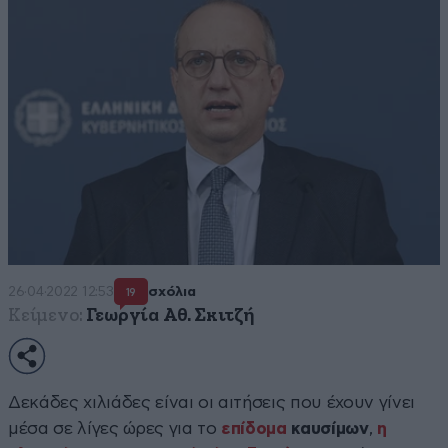
26·04·2022 12:53
σχόλια
19
Κείμενο:
Γεωργία Αθ. Σκιτζή
Δεκάδες χιλιάδες είναι οι αιτήσεις που έχουν γίνει
μέσα σε λίγες ώρες για το
επίδομα
καυσίμων
,
η