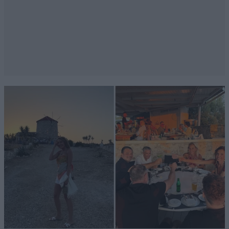
fake πτυχία, τα fake μεταπτυχιακά και τα αληθινά
€1.000 την μέρα! O τύπος τα αξίζει τα λεφτά του:
κατάφερε σε ελάχιστο χρόνο να τριπλασιάσει τους
λογαριασμούς της ΔΕΗ και να φεσώσει όλους τους
Ελληνες.
Απαντήστε
0
0