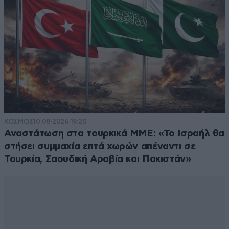
Τετάρτη, δίνει τη δυνατότητα σε πάνω από 1.200
δημάρχους και νομάρχες να λαμβάνουν διπλή
σύνταξη. Όπως μάλιστα τονίζει, ο υφυπουργός
Εργασίας, Πάνος Τσακλόγλου, φρόντισε να το πράξει
«στα κρυφά», αφού δεν υπάρχει σχετική διάταξη
νόμου που να ορίζει κάτι τέτοιο. [...], στον κόσμο
μοιράζετε κουπόνια για βενζίνη και εσείς τρώτε
δημόσιο χρήμα.
Απαντήστε
0
0
ΚΟΣΜΟΣ
10·08·2026 19:20
Αναστάτωση στα τουρκικά ΜΜΕ: «Το Ισραήλ θα
στήσει συμμαχία επτά χωρών απέναντι σε
Τουρκία, Σαουδική Αραβία και Πακιστάν»
Capίtal original
26·04·2022 22:39
Η Ελλάδα επί ανέμελου Μητσοτάκη , χωρίστηκε στους
8.000€ - 28.000€ μισθό και στους "δεν έχετε να
βάλετε βενζίνη";