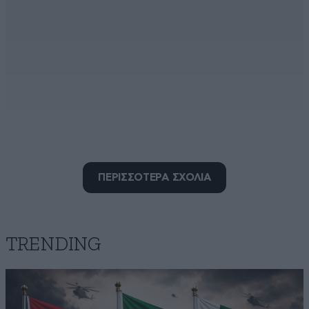
ΠΕΡΙΣΣΟΤΕΡΑ ΣΧΟΛΙΑ
LOONEY LEFT
27·04·2022 22:09
Κυβέρνηση Μητσοτάκη δίνει Προεκλογικό ρουσφέτι
σε δημάρχους με διπλή σύνταξη στα κρυφά. Δεν
TRENDING
ντρέπεστε καθόλου ρε [...]? Με μία οργισμένη
ανακοίνωση το Ενιαίο Δίκτυο Συνταξιούχων (ΕΝΔΙΣΥ)
καταγγέλλει ότι η κυβέρνηση με μια «κατάπτυστη
εγκύκλιο», που φρόντισε να δημοσιεύσει την Μεγάλη