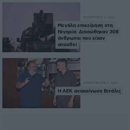
ΚΟΣΜΟΣ
54 λ. πριν
Μεγάλη επιχείρηση στη
Νιγηρία: Διασώθηκαν 308
άνθρωποι που είχαν
απαχθεί
ΑΘΛΗΤΙΚΑ
56 λ. πριν
H AEK ανακοίνωσε Βιτάλις