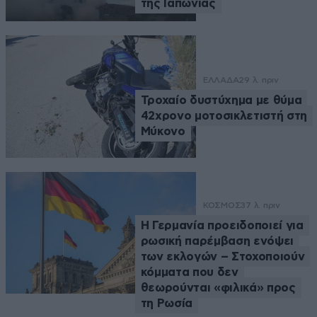
της Ιαπωνίας
ΕΛΛΑΔΑ
29 λ. πριν
Τροχαίο δυστύχημα με θύμα
42χρονο μοτοσικλετιστή στη
Μύκονο
ΚΟΣΜΟΣ
37 λ. πριν
Η Γερμανία προειδοποιεί για
ρωσική παρέμβαση ενόψει
των εκλογών – Στοχοποιούν
κόμματα που δεν
θεωρούνται «φιλικά» προς
τη Ρωσία