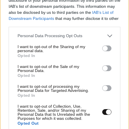
disclosure of your personal information by third parties on the
μετακομίσουμε»: Απαρηγόρητη η οικογένεια
IAB’s list of downstream participants. This information may
από τη Βρετανία που είδε το όνειρο ζωής να
also be disclosed by us to third parties on the
IAB’s List of
γίνεται στάχτη
Downstream Participants
that may further disclose it to other
third parties.
Please note that this website/app uses one or more Google
Personal Data Processing Opt Outs
services and may gather and store information including but
not limited to your visit or usage behaviour. You may click to
I want to opt-out of the Sharing of my
personal data.
grant or deny consent to Google and its third-party tags to
Opted In
use your data for below specified purposes in below Google
consent section.
I want to opt-out of the Sale of my
Personal Data.
Opted In
I want to opt-out of processing my
Personal Data for Targeted Advertising.
Opted In
I want to opt-out of Collection, Use,
Retention, Sale, and/or Sharing of my
Personal Data that Is Unrelated with the
LIFESTYLE
05·08·2026 17:48
Purposes for which it was collected.
Opted Out
Παλάτι Marivent: Πώς οι κληρονόμοι του