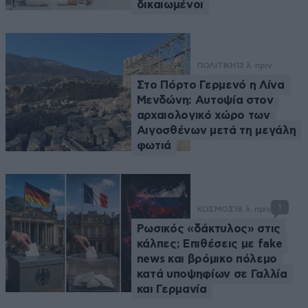
δικαιωμένοι
ΠΟΛΙΤΙΚΗ
13 λ. πριν
Στο Πόρτο Γερμενό η Λίνα
Μενδώνη: Αυτοψία στον
αρχαιολογικό χώρο των
Αιγοσθένων μετά τη μεγάλη
φωτιά
1
ΚΟΣΜΟΣ
18 λ. πριν
Ρωσικός «δάκτυλος» στις
κάλπες; Επιθέσεις με fake
news και βρόμικο πόλεμο
κατά υποψηφίων σε Γαλλία
και Γερμανία