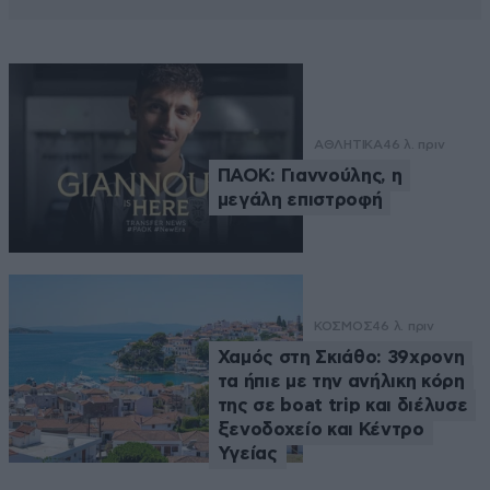
ΑΘΛΗΤΙΚΑ
46 λ. πριν
ΠΑΟΚ: Γιαννούλης, η
μεγάλη επιστροφή
ΚΟΣΜΟΣ
46 λ. πριν
Χαμός στη Σκιάθο: 39χρονη
τα ήπιε με την ανήλικη κόρη
της σε boat trip και διέλυσε
ξενοδοχείο και Κέντρο
Υγείας