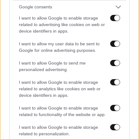
Ιωάννη Σαριδάκη αφαίρεσαν 1.300 έργα τέχνης
Google consents
από τη βασιλική οικογένεια της Ισπανίας
I want to allow Google to enable storage
related to advertising like cookies on web or
device identifiers in apps.
I want to allow my user data to be sent to
Google for online advertising purposes.
I want to allow Google to send me
personalized advertising.
I want to allow Google to enable storage
related to analytics like cookies on web or
device identifiers in apps.
I want to allow Google to enable storage
ΠΟΛΙΤΙΚΗ
06·08·2026 06:19
related to functionality of the website or app.
Πώς σχεδιάζει η κυβέρνηση να κλείσει τους
I want to allow Google to enable storage
ανοιχτούς λογαριασμούς με Λιβύη, Αλβανία και
related to personalization.
Τουρκία για τη χάραξη ΑΟΖ