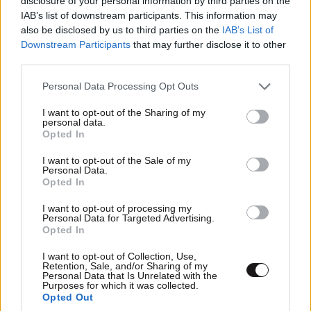
disclosure of your personal information by third parties on the
IAB’s list of downstream participants. This information may
also be disclosed by us to third parties on the
IAB’s List of
Downstream Participants
that may further disclose it to other
third parties.
Please note that this website/app uses one or more Google
Personal Data Processing Opt Outs
services and may gather and store information including but
not limited to your visit or usage behaviour. You may click to
I want to opt-out of the Sharing of my
personal data.
grant or deny consent to Google and its third-party tags to
Opted In
use your data for below specified purposes in below Google
consent section.
I want to opt-out of the Sale of my
Personal Data.
Opted In
ΣΧΌΛΙΑ ΑΝΑΓΝΩΣΤΏΝ
0
I want to opt-out of processing my
Personal Data for Targeted Advertising.
Opted In
I want to opt-out of Collection, Use,
Retention, Sale, and/or Sharing of my
Personal Data that Is Unrelated with the
Purposes for which it was collected.
ΠΡΟΣΘΕΣΤΕ ΤΟ ΣΧΟΛΙΟ ΣΑΣ
Opted Out