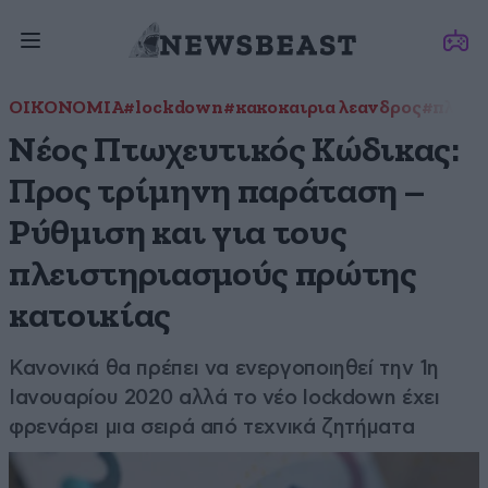
ΟΙΚΟΝΟΜΙΑ
#lockdown
#κακοκαιρια λεανδρος
#πλεισ
Νέος Πτωχευτικός Κώδικας:
Προς τρίμηνη παράταση –
Ρύθμιση και για τους
πλειστηριασμούς πρώτης
κατοικίας
Κανονικά θα πρέπει να ενεργοποιηθεί την 1η
Ιανουαρίου 2020 αλλά το νέο lockdown έχει
φρενάρει μια σειρά από τεχνικά ζητήματα