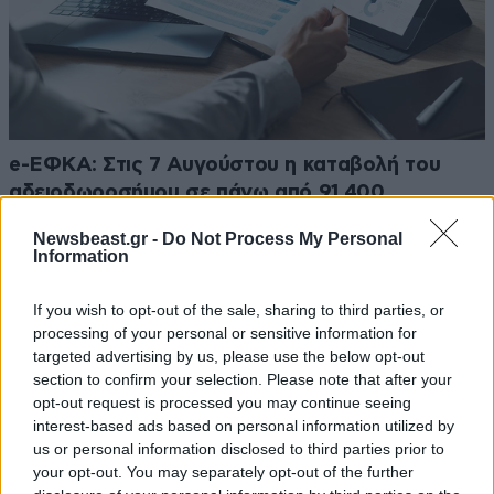
e-ΕΦΚΑ: Στις 7 Αυγούστου η καταβολή του
αδειοδωροσήμου σε πάνω από 91.400
οικοδόμους
Newsbeast.gr -
Do Not Process My Personal
Information
If you wish to opt-out of the sale, sharing to third parties, or
processing of your personal or sensitive information for
targeted advertising by us, please use the below opt-out
Ακολουθήστε το
NEWSBEAST
στο
Google News
section to confirm your selection. Please note that after your
και μάθετε πρώτοι όλες τις ειδήσεις
opt-out request is processed you may continue seeing
interest-based ads based on personal information utilized by
us or personal information disclosed to third parties prior to
your opt-out. You may separately opt-out of the further