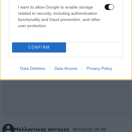
Τετελεσται........!
I want to allow Google to enable storage
related to security, including authentication
Απαντήστε
0
0
functionality and fraud prevention, and other
user protection.
CONFIRM
Data Deletion
Data Access
Privacy Policy
Μελλοντικός άστεγος
18·11·2020 07:49