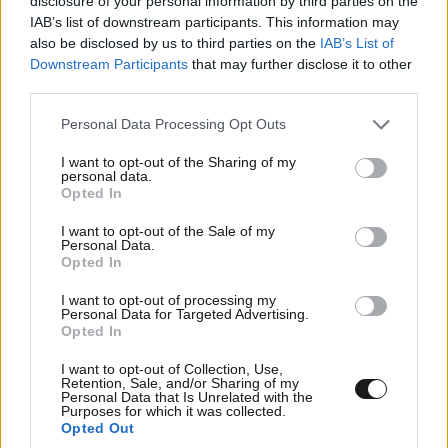
disclosure of your personal information by third parties on the
IAB’s list of downstream participants. This information may
also be disclosed by us to third parties on the
IAB’s List of
Downstream Participants
that may further disclose it to other
third parties.
Please note that this website/app uses one or more Google
Personal Data Processing Opt Outs
services and may gather and store information including but
not limited to your visit or usage behaviour. You may click to
I want to opt-out of the Sharing of my
personal data.
grant or deny consent to Google and its third-party tags to
Opted In
use your data for below specified purposes in below Google
consent section.
I want to opt-out of the Sale of my
Personal Data.
Opted In
I want to opt-out of processing my
Personal Data for Targeted Advertising.
Opted In
I want to opt-out of Collection, Use,
Retention, Sale, and/or Sharing of my
Personal Data that Is Unrelated with the
Purposes for which it was collected.
Opted Out