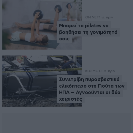
ON NET
1 ω. πριν
Μπορεί το pilates να
βοηθήσει τη γονιμότητά
σου;
ΚΟΣΜΟΣ
1 ω. πριν
Συνετρίβη πυροσβεστικό
ελικόπτερο στη Γιούτα των
ΗΠΑ – Αγνοούνται οι δύο
χειριστές