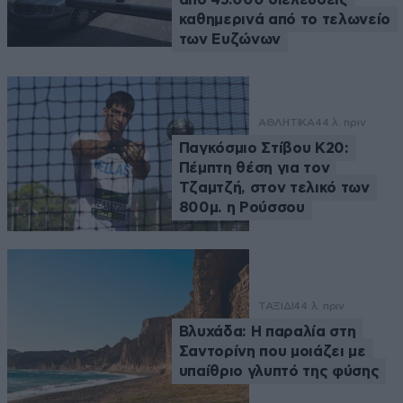
καθημερινά από το τελωνείο
των Ευζώνων
ΑΘΛΗΤΙΚΑ
44 λ. πριν
Παγκόσμιο Στίβου Κ20:
Πέμπτη θέση για τον
Τζαμτζή, στον τελικό των
800μ. η Ρούσσου
ΤΑΞΙΔΙ
44 λ. πριν
Βλυχάδα: Η παραλία στη
Σαντορίνη που μοιάζει με
υπαίθριο γλυπτό της φύσης