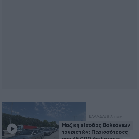
ΕΛΛΑΔΑ
38 λ. πριν
Μαζική είσοδος Βαλκάνιων
τουριστών: Περισσότερες
από 45.000 διελεύσεις