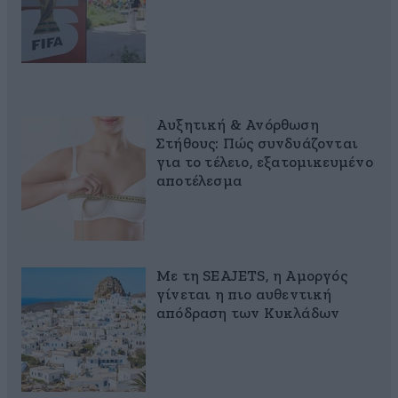
Αυξητική & Ανόρθωση
Στήθους: Πώς συνδυάζονται
για το τέλειο, εξατομικευμένο
αποτέλεσμα
Με τη SEAJETS, η Αμοργός
γίνεται η πιο αυθεντική
απόδραση των Κυκλάδων