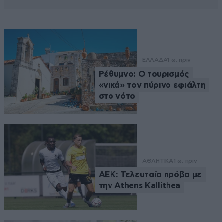
ΕΛΛΑΔΑ
1 ω. πριν
Ρέθυμνο: Ο τουρισμός
«νικά» τον πύρινο εφιάλτη
στο νότο
ΑΘΛΗΤΙΚΑ
1 ω. πριν
ΑΕΚ: Τελευταία πρόβα με
την Athens Kallithea