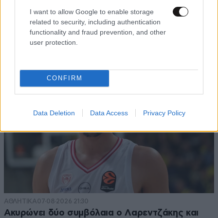
ΚΟΣΜΟΣ
07·08·2026 23:03
I want to allow Google to enable storage
Το φαραωνικών διαστάσεων κτίριο που χτίζει ο
related to security, including authentication
Έλον Μασκ λέγεται Terafab και θα κοστίσει 16,8
functionality and fraud prevention, and other
δισ. δολάρια
user protection.
CONFIRM
Data Deletion
Data Access
Privacy Policy
ΑΘΛΗΤΙΚΑ
07·08·2026 21:30
Ακυρώνει δύο συμβόλαια ο Λαρεντζάκης και