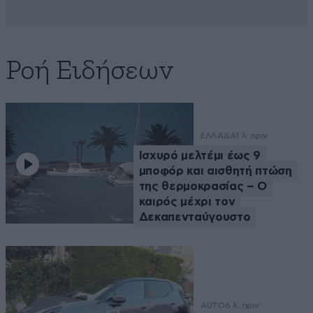
Ροή Ειδήσεων
ΕΛΛΑΔΑ
1 λ. πριν
Ισχυρό μελτέμι έως 9
μποφόρ και αισθητή πτώση
της θερμοκρασίας – O
καιρός μέχρι τον
Δεκαπενταύγουστο
AUTO
6 λ. πριν