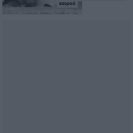
καιρού