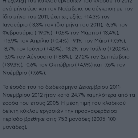
Η εξέλιξη του κύκλου εργασιών του κλάδου το 2012
ανά μήνα έως και τον Νοέμβριο, σε σύγκριση με τον
ίδιο μήνα του 2011, έχει ως εξής: +14,3% τον
Ιανουάριο (-3,3% τον ίδιο μήνα του 2011), -6,5% τον
Φεβρουάριο (-19,0%), +0,6% τον Μάρτιο (-13,4%),
+15,9% τον Απρίλιο (+0,4%), -9,1% τον Μάιο (+7,5%),
-8,7% τον Ιούνιο (+4,0%), -13,2% τον Ιούλιο (+20,0%),
-5,0% τον Αύγουστο (+8,8%), -27,2% τον Σεπτέμβριο
(+39,3%), -0,6% τον Οκτώβριο (+4,9%) και -7,6% τον
Νοέμβριο (+7,6%).
Τα έσοδά του το δωδεκάμηνο Δεκεμβρίου 2011-
Νοεμβρίου 2012 ήταν κατά 24,7% χαμηλότερα από τα
έσοδα του έτους 2005. Η μέση τιμή του κλαδικού
δείκτη κύκλου εργασιών την προαναφερθείσα
περίοδο βρέθηκε στις 75,3 μονάδες (2005: 100
μονάδες).