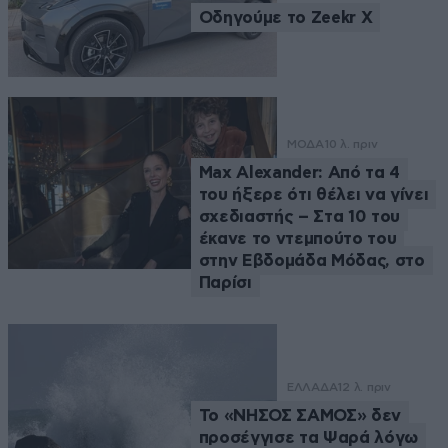
Οδηγούμε το Zeekr X
ΜΟΔΑ
10 λ. πριν
Max Alexander: Από τα 4
του ήξερε ότι θέλει να γίνει
σχεδιαστής – Στα 10 του
έκανε το ντεμπούτο του
στην Εβδομάδα Μόδας, στο
Παρίσι
ΕΛΛΑΔΑ
12 λ. πριν
Το «ΝΗΣΟΣ ΣΑΜΟΣ» δεν
προσέγγισε τα Ψαρά λόγω