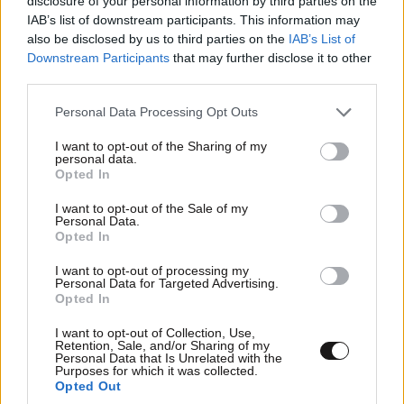
disclosure of your personal information by third parties on the
IAB’s list of downstream participants. This information may
also be disclosed by us to third parties on the
IAB’s List of
ΣΧΌΛΙΑ ΑΝΑΓΝΩΣΤΏΝ
Downstream Participants
that may further disclose it to other
0
third parties.
Please note that this website/app uses one or more Google
Personal Data Processing Opt Outs
services and may gather and store information including but
not limited to your visit or usage behaviour. You may click to
I want to opt-out of the Sharing of my
personal data.
grant or deny consent to Google and its third-party tags to
Opted In
use your data for below specified purposes in below Google
ΠΡΟΣΘΕΣΤΕ ΤΟ ΣΧΟΛΙΟ ΣΑΣ
consent section.
I want to opt-out of the Sale of my
Personal Data.
Opted In
I want to opt-out of processing my
Personal Data for Targeted Advertising.
Opted In
I want to opt-out of Collection, Use,
Retention, Sale, and/or Sharing of my
Personal Data that Is Unrelated with the
Purposes for which it was collected.
Opted Out