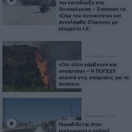
την καταδίωξη στη
Θεσσαλονίκη – Έσπασαν το
τζάμι του αυτοκινήτου και
συνελήφθη 37χρονος με
κλεμμένο Ι.Χ.
ΕΛΛΑΔΑ
22 λ. πριν
«Όχι άλλο κάρβουνο και
υποκρισία» – Η ΠΟΓΕΔΥ
απαντά στις επικρίσεις για το
Antinero
ΕΛΛΑΔΑ
26 λ. πριν
Παραδίδεται στην
κυκλοφορία η παλαιά