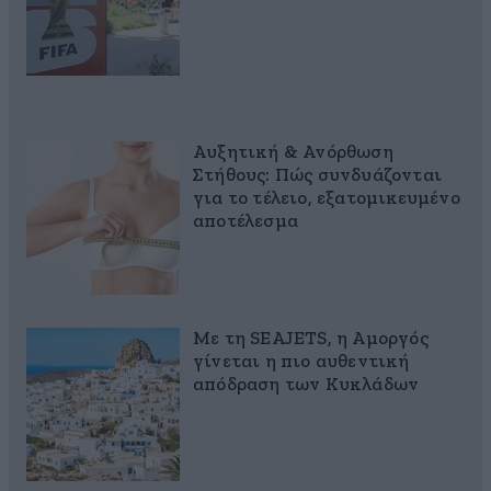
Αυξητική & Ανόρθωση
Στήθους: Πώς συνδυάζονται
για το τέλειο, εξατομικευμένο
αποτέλεσμα
Με τη SEAJETS, η Αμοργός
γίνεται η πιο αυθεντική
απόδραση των Κυκλάδων