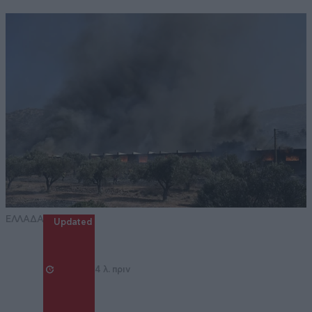
ΕΛΛΑΔΑ
Updated
4 λ. πριν