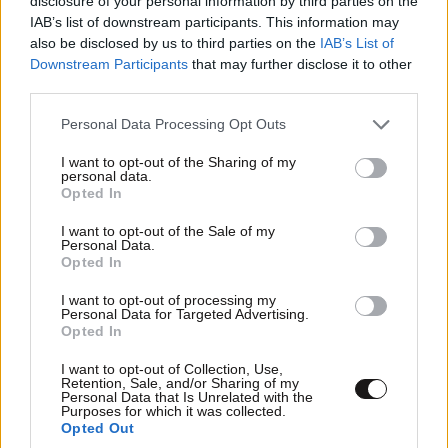
disclosure of your personal information by third parties on the
που έγινε ντοκιμαντέρ που δείχνει
IAB’s list of downstream participants. This information may
τους μετανάστες Έλληνες να φεύγουν
also be disclosed by us to third parties on the
IAB’s List of
με καράβια για Αμερική η Αυστραλία
Downstream Participants
that may further disclose it to other
Όσο για τον καρκίνο μάλλον εσείς
third parties.
πεθαινατε ακόμα και από την πιο απλή
Please note that this website/app uses one or more Google
Personal Data Processing Opt Outs
του μορφή αφού δεν είχατε καν
services and may gather and store information including but
νοσοκομεία Αλήθεια λες για ρεύμα
not limited to your visit or usage behaviour. You may click to
I want to opt-out of the Sharing of my
γιατί σε βολεύει ? Ανεργία πόσο ήταν
personal data.
grant or deny consent to Google and its third-party tags to
Opted In
Το ενοίκιο? Η συγκέντρωση από χωριά
use your data for below specified purposes in below Google
στην Αθήνα για ποιο λόγο γινόταν?
consent section.
I want to opt-out of the Sale of my
Personal Data.
Άσε μας ρε φιλαράκι γιατί έχεις μείνει
Opted In
στη μιζέρια σου μάλλον γιατί επιθυμείς
τα νειατα σου
I want to opt-out of processing my
Personal Data for Targeted Advertising.
Opted In
Απαντήστε
0
0
I want to opt-out of Collection, Use,
Retention, Sale, and/or Sharing of my
Personal Data that Is Unrelated with the
Purposes for which it was collected.
Opted Out