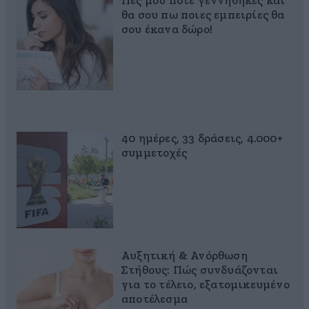
Πες μου πότε γεννήθηκες και
θα σου πω ποιες εμπειρίες θα
σου έκανα δώρο!
40 ημέρες, 33 δράσεις, 4.000+
συμμετοχές
Αυξητική & Ανόρθωση
Στήθους: Πώς συνδυάζονται
για το τέλειο, εξατομικευμένο
αποτέλεσμα