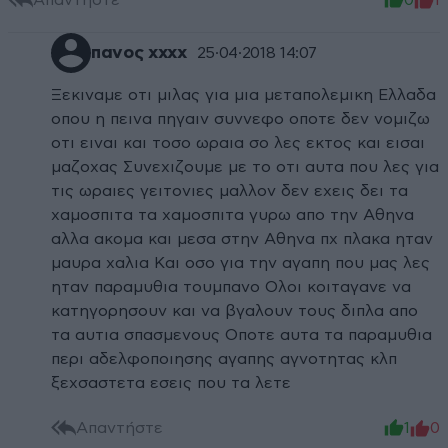
πανος χχχχ
25·04·2018 14:07
Ξεκιναμε οτι μιλας για μια μεταπολεμικη Ελλαδα
οπου η πεινα πηγαιν συννεφο οποτε δεν νομιζω
οτι ειναι και τοσο ωραια σο λες εκτος και εισαι
μαζοχας Συνεχιζουμε με το οτι αυτα που λες για
τις ωραιες γειτονιες μαλλον δεν εχεις δει τα
χαμοσπιτα τα χαμοσπιτα γυρω απο την Αθηνα
αλλα ακομα και μεσα στην Αθηνα πχ πλακα ηταν
μαυρα χαλια Και οσο για την αγαπη που μας λες
ηταν παραμυθια τουμπανο Ολοι κοιταγανε να
κατηγορησουν και να βγαλουν τους διπλα απο
τα αυτια σπασμενους Οποτε αυτα τα παραμυθια
περι αδελφοποιησης αγαπης αγνοτητας κλπ
ξεχσαστετα εσεις που τα λετε
Απαντήστε
1
0