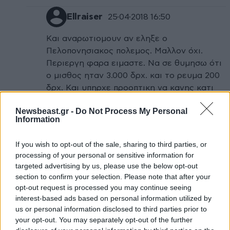
Ellraiser
25·04·2018 16:50
Και αναρωτιομουν αν εληξε ο
Πελοπονησιακος πολεμος. Μαλλον όχι.
Περιεργη φαρα ειμαστε. Να σε θυμησω ότι
ο μισθος ηταν 3.000 δρχ. και το ρευμα 200
δρχ. Και υπηρχε προοπτικη να κανης κατι
την ζωη σου (και να μην τρως από τα
Newsbeast.gr -
Do Not Process My Personal
ετοιμα). Οσο για τις γειτωνιες και στην
Information
Θεσ/νικη υπηρχαν τα Λαδάδικα που
κυκλοφορουσε η σαρα και μαρα. Τελος
If you wish to opt-out of the sale, sharing to third parties, or
παντων φαε τωρα τον καρκινο....
processing of your personal or sensitive information for
targeted advertising by us, please use the below opt-out
Απαντήστε
0
0
section to confirm your selection. Please note that after your
opt-out request is processed you may continue seeing
interest-based ads based on personal information utilized by
Παναγιώτης 123
25·04·2018 19:28
us or personal information disclosed to third parties prior to
your opt-out. You may separately opt-out of the further
Ναι μεγάλη προοπτική Τόσο μεγάλη