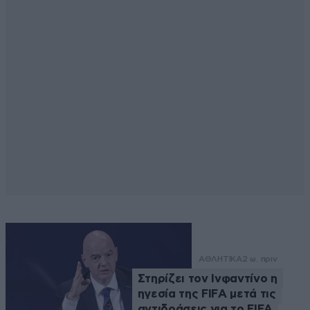
ΑΘΛΗΤΙΚΑ
2 ω. πριν
Στηρίζει τον Ινφαντίνο η
ηγεσία της FIFA μετά τις
αντιδράσεις για το FIFA