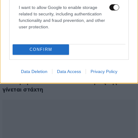
I want to allow Google to enable storage
related to security, including authentication
functionality and fraud prevention, and other
user protection.
CONFIRM
ΕΛΛΑΔΑ
05·08·2026 21:24
«Κάηκε το σπίτι μας στην Ελλάδα λίγο πριν
Data Deletion
Data Access
Privacy Policy
μετακομίσουμε»: Απαρηγόρητη η οικογένεια
από τη Βρετανία που είδε το όνειρο ζωής να
γίνεται στάχτη