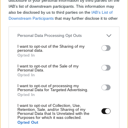
disclosure of your personal information by third parties on the
IAB’s list of downstream participants. This information may
also be disclosed by us to third parties on the
IAB’s List of
Downstream Participants
that may further disclose it to other
third parties.
Please note that this website/app uses one or more Google
Personal Data Processing Opt Outs
ΕΛΛΑΔΑ
10·08·2026 00:07
services and may gather and store information including but
Σαν σήμερα 10 Αυγούστου: Η Ελλάδα αγγίζει
not limited to your visit or usage behaviour. You may click to
I want to opt-out of the Sharing of my
για λίγο το όνειρο «των δύο ηπείρων και των
personal data.
grant or deny consent to Google and its third-party tags to
Opted In
πέντε θαλασσών»
use your data for below specified purposes in below Google
consent section.
I want to opt-out of the Sale of my
Personal Data.
Opted In
I want to opt-out of processing my
Personal Data for Targeted Advertising.
Opted In
I want to opt-out of Collection, Use,
Retention, Sale, and/or Sharing of my
Personal Data that Is Unrelated with the
Purposes for which it was collected.
Opted Out