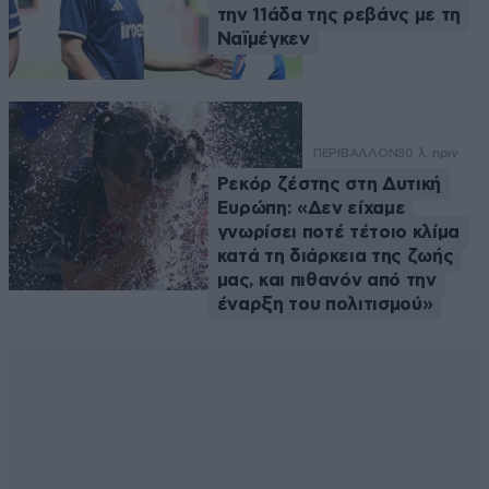
την 11άδα της ρεβάνς με τη
Ναϊμέγκεν
ΠΕΡΙΒΑΛΛΟΝ
30 λ. πριν
Ρεκόρ ζέστης στη Δυτική
Ευρώπη: «Δεν είχαμε
γνωρίσει ποτέ τέτοιο κλίμα
κατά τη διάρκεια της ζωής
μας, και πιθανόν από την
έναρξη του πολιτισμού»