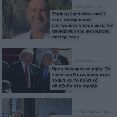
ΚΟΣΜΟΣ
12 λ. πριν
Στρίπερ ζητά πάνω από 1
εκατ. δολάρια από
παντρεμένο γιατρό μετά την
αποκάλυψη της φερόμενης
σχέσης τους
ΚΟΣΜΟΣ
18 λ. πριν
Προς διπλωματική ρήξη; Το
«όχι» του Νετανιάχου στον
Τραμπ και το πολιτικό
αδιέξοδο στο Ισραήλ
STYLE TALKS
22 λ. πριν