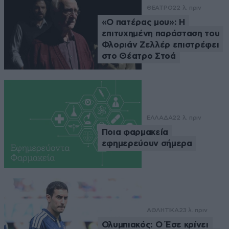
ΘΕΑΤΡΟ
22 λ. πριν
«Ο πατέρας μου»: Η
επιτυχημένη παράσταση του
Φλοριάν Ζελλέρ επιστρέφει
στο Θέατρο Στοά
ΕΛΛΑΔΑ
22 λ. πριν
Ποια φαρμακεία
εφημερεύουν σήμερα
ΑΘΛΗΤΙΚΑ
23 λ. πριν
Ολυμπιακός: Ο Έσε κρίνει