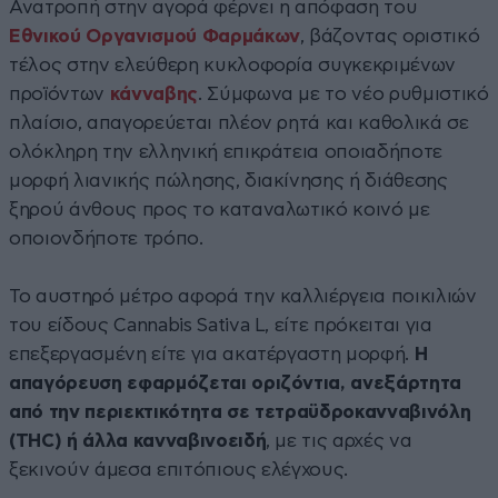
Ανατροπή στην αγορά φέρνει η απόφαση του
Εθνικού Οργανισμού Φαρμάκων
, βάζοντας οριστικό
τέλος στην ελεύθερη κυκλοφορία συγκεκριμένων
προϊόντων
κάνναβης
. Σύμφωνα με το νέο ρυθμιστικό
πλαίσιο, απαγορεύεται πλέον ρητά και καθολικά σε
ολόκληρη την ελληνική επικράτεια οποιαδήποτε
μορφή λιανικής πώλησης, διακίνησης ή διάθεσης
ξηρού άνθους προς το καταναλωτικό κοινό με
οποιονδήποτε τρόπο.
Το αυστηρό μέτρο αφορά την καλλιέργεια ποικιλιών
του είδους Cannabis Sativa L, είτε πρόκειται για
επεξεργασμένη είτε για ακατέργαστη μορφή.
Η
απαγόρευση εφαρμόζεται οριζόντια, ανεξάρτητα
από την περιεκτικότητα σε τετραϋδροκανναβινόλη
(THC) ή άλλα κανναβινοειδή
, με τις αρχές να
ξεκινούν άμεσα επιτόπιους ελέγχους.