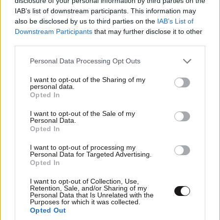
disclosure of your personal information by third parties on the
IAB’s list of downstream participants. This information may
also be disclosed by us to third parties on the
IAB’s List of
Downstream Participants
that may further disclose it to other
third parties.
Please note that this website/app uses one or more Google
Personal Data Processing Opt Outs
services and may gather and store information including but
not limited to your visit or usage behaviour. You may click to
I want to opt-out of the Sharing of my
personal data.
grant or deny consent to Google and its third-party tags to
Opted In
use your data for below specified purposes in below Google
consent section.
I want to opt-out of the Sale of my
Personal Data.
Opted In
Έρχεται πλαφόν στα πάγια των λογαριασμών
του ηλεκτρικού ρεύματος
I want to opt-out of processing my
Personal Data for Targeted Advertising.
Opted In
I want to opt-out of Collection, Use,
Retention, Sale, and/or Sharing of my
Personal Data that Is Unrelated with the
Purposes for which it was collected.
Ακολουθήστε το
NEWSBEAST
στο
Google News
Opted Out