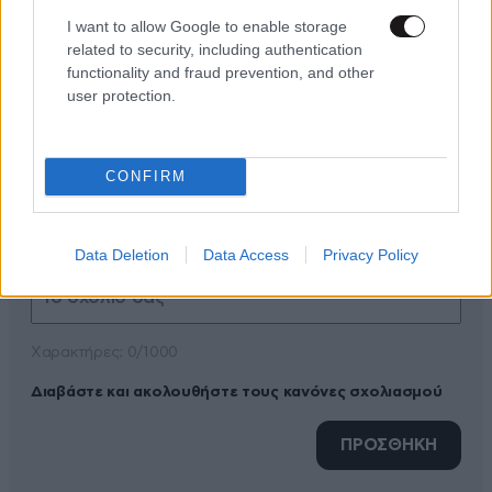
I want to allow Google to enable storage
related to security, including authentication
functionality and fraud prevention, and other
ΠΡΟΣΘΕΣΤΕ ΤΟ ΣΧΟΛΙΟ ΣΑΣ
user protection.
CONFIRM
Data Deletion
Data Access
Privacy Policy
Xαρακτήρες: 0/1000
Διαβάστε και ακολουθήστε τους κανόνες σχολιασμού
ΠΡΟΣΘΗΚΗ