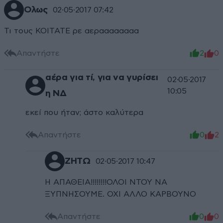
Ολως
02·05·2017 07:42
Τι τους ΚΟΙΤΑΤΕ ρε αεραααααααα
Απαντήστε
2
0
αέρα για τί, για να γυρίσει
02·05·2017
10:05
η ΝΔ
εκεί που ήταν; άστο καλύτερα
Απαντήστε
0
2
ΖΗΤΩ
02·05·2017 10:47
Η ΑΠΑΘΕΙΑ!!!!!!!!ΟΛΟΙ ΝΤΟΥ ΝΑ
ΞΥΠΝΗΣΟΥΜΕ. ΟΧΙ ΑΛΛΟ ΚΑΡΒΟΥΝΟ
Απαντήστε
0
0